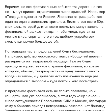
Впрочем, не все фестивальные события так дороги, но все
же – могут принять ограниченное число зрителей. Например,
«Театр для одного» из Японии. Японская актриса работает
один на один с маленьким зрителем. Билет стоит всего 50р,
спектакль, который длится всего несколько минут, заявлен в
фестивальной афише трижды - чтобы «подглядеть» за
жизнью мира, спрятанного в «волшебном устройстве»
смогло как можно больше детей.
По традиции часть представлений будут бесплатными.
Например, действо московского театра «Бродячий вертеп»
развернется на театральной площади. Там же будет
проходить торжественное открытие фестиваля, во время
которого, обычно, театры-участники представляют что-то
вроде «визитки», и у зрителей есть возможность еще раз
определиться с выбором – куда пойти и кого посмотреть.
В программе фестиваля есть не только спектакли, но и
концерты. Как уже сообщалось, в этом году «Чир Чайаан»
снова сотрудничает с Посольством США в Москве, благодаря
чему в Хакасию приедет невероятный саксофонист Дональд
Харрисон и его музыканты. Концерт станет одним из первых