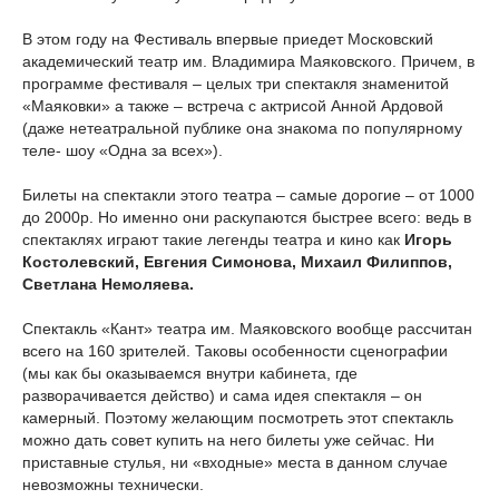
В этом году на Фестиваль впервые приедет Московский
академический театр им. Владимира Маяковского. Причем, в
программе фестиваля – целых три спектакля знаменитой
«Маяковки» а также – встреча с актрисой Анной Ардовой
(даже нетеатральной публике она знакома по популярному
теле- шоу «Одна за всех»).
Билеты на спектакли этого театра – самые дорогие – от 1000
до 2000р. Но именно они раскупаются быстрее всего: ведь в
спектаклях играют такие легенды театра и кино как
Игорь
Костолевский, Евгения Симонова, Михаил Филиппов,
Светлана Немоляева.
Спектакль «Кант» театра им. Маяковского вообще рассчитан
всего на 160 зрителей. Таковы особенности сценографии
(мы как бы оказываемся внутри кабинета, где
разворачивается действо) и сама идея спектакля – он
камерный. Поэтому желающим посмотреть этот спектакль
можно дать совет купить на него билеты уже сейчас. Ни
приставные стулья, ни «входные» места в данном случае
невозможны технически.