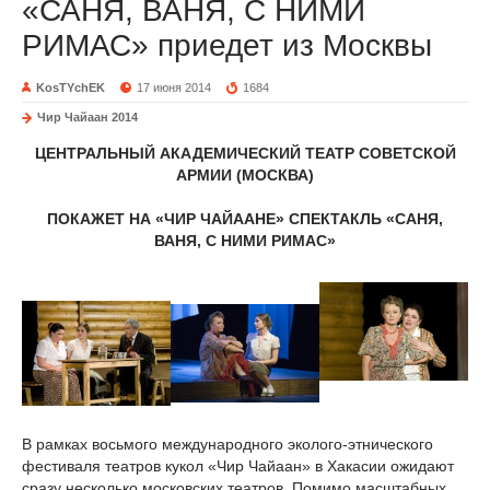
«САНЯ, ВАНЯ, С НИМИ
РИМАС» приедет из Москвы
KosTYchEK
17 июня 2014
1684
Чир Чайаан 2014
ЦЕНТРАЛЬНЫЙ АКАДЕМИЧЕСКИЙ ТЕАТР СОВЕТСКОЙ
АРМИИ (МОСКВА)
ПОКАЖЕТ НА «ЧИР ЧАЙААНЕ» СПЕКТАКЛЬ «САНЯ,
ВАНЯ, С НИМИ РИМАС»
В рамках восьмого международного эколого-этнического
фестиваля театров кукол «Чир Чайаан» в Хакасии ожидают
сразу несколько московских театров. Помимо масштабных