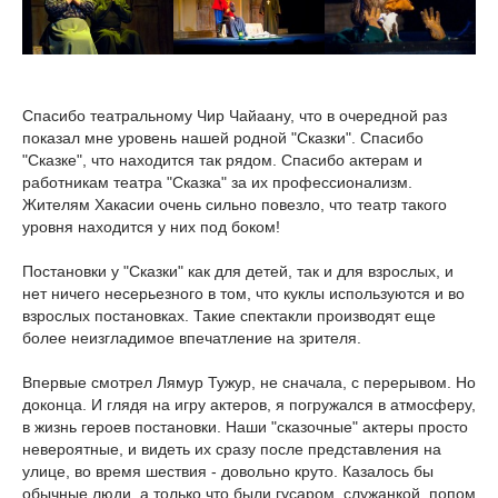
Спасибо театральному Чир Чайаану, что в очередной раз
показал мне уровень нашей родной "Сказки". Спасибо
"Сказке", что находится так рядом. Спасибо актерам и
работникам театра "Сказка" за их профессионализм.
Жителям Хакасии очень сильно повезло, что театр такого
уровня находится у них под боком!
Постановки у "Сказки" как для детей, так и для взрослых, и
нет ничего несерьезного в том, что куклы используются и во
взрослых постановках. Такие спектакли производят еще
более неизгладимое впечатление на зрителя.
Впервые смотрел Лямур Тужур, не сначала, с перерывом. Но
доконца. И глядя на игру актеров, я погружался в атмосферу,
в жизнь героев постановки. Наши "сказочные" актеры просто
невероятные, и видеть их сразу после представления на
улице, во время шествия - довольно круто. Казалось бы
обычные люди, а только что были гусаром, служанкой, попом