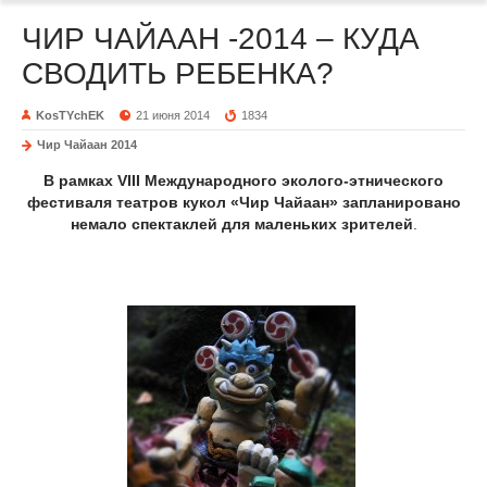
ЧИР ЧАЙААН -2014 – КУДА
СВОДИТЬ РЕБЕНКА?
KosTYchEK
21 июня 2014
1834
Чир Чайаан 2014
В рамках
VIII Международного эколого-этнического
фестиваля театров кукол «Чир Чайаан» запланировано
немало спектаклей для маленьких зрителей
.