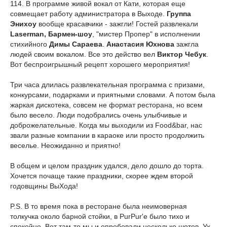
114. В программе живой вокал от Кати, которая еще
совмещает работу администратора в Выходе.
Группа
Энихоу
вообще красавчики - зажгли! Гостей развлекали
Laserman, Бармен-шоу
, "мистер Пропер" в исполнении
стихийного
Димы Сараева
.
Анастасия Юхнова
зажгла
людей своим вокалом. Все это действо вел
Виктор Чебук
.
Вот беспроигрышный рецепт хорошего мероприятия!
Три часа длилась развлекательная программа с призами,
конкурсами, подарками и приятными словами. А потом была
жаркая дискотека, совсем не формат ресторана, но всем
было весело. Люди подобрались очень улыбчивые и
доброжелательные. Когда мы выходили из Food&bar, нас
звали разные компании в караоке или просто продолжить
веселье. Неожиданно и приятно!
В общем и целом праздник удался, дело дошло до торта.
Хочется почаще такие праздники, скорее ждем второй
годовщины ВыХода!
P.S. В то время пока в ресторане была неимоверная
толкучка около барной стойки, в PurPur'e было тихо и
спокойно. Вот там-то мы и опробовали несколько шотов. Ух,