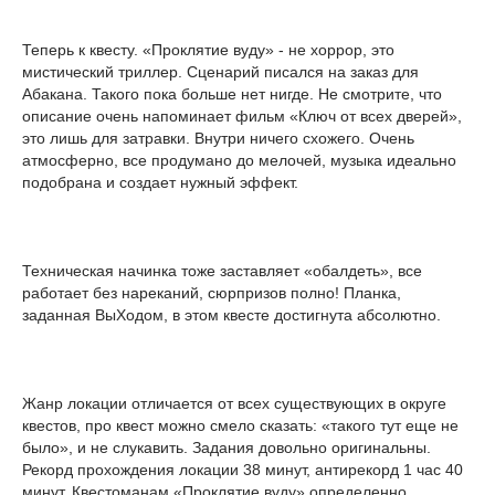
Теперь к квесту. «Проклятие вуду» - не хоррор, это
мистический триллер. Сценарий писался на заказ для
Абакана. Такого пока больше нет нигде. Не смотрите, что
описание очень напоминает фильм «Ключ от всех дверей»,
это лишь для затравки. Внутри ничего схожего. Очень
атмосферно, все продумано до мелочей, музыка идеально
подобрана и создает нужный эффект.
Техническая начинка тоже заставляет «обалдеть», все
работает без нареканий, сюрпризов полно! Планка,
заданная ВыХодом, в этом квесте достигнута абсолютно.
Жанр локации отличается от всех существующих в округе
квестов, про квест можно смело сказать: «такого тут еще не
было», и не слукавить. Задания довольно оригинальны.
Рекорд прохождения локации 38 минут, антирекорд 1 час 40
минут. Квестоманам «Проклятие вуду» определенно