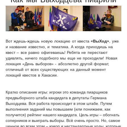
Вот ждешь-ждешь новую локацию от квеста
«ВыХод»
, уже
и название известно, и тематика. А когда приходишь на
квест – все равно офигеваешь! Ребята не перестают
удивлять, ничего подобного мы еще не проходили! Новая
локация «День выборов» - абсолютно другой формат,
отличный от всех существующих на данный момент
локаций квестов в Хакасии.
Кратко описание игры: игроки это команда пиарщиков
предвыборного штаба кандидата в депутаты Германа
Выходцева. Вся работа происходит в этом штабе. Путем
выполнения заданий мы повышаем (или понижаем, как
получится) рейтинг нашего кандидата. Цель игры – обогнать
соперников и выиграть выборы. Всё очень просто. Но, самое
ценное во всем этом – юмор и нестандартные ходы, которые