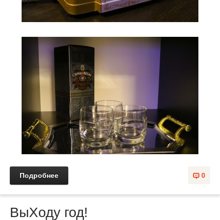
Подробнее
0
ВыХоду год!