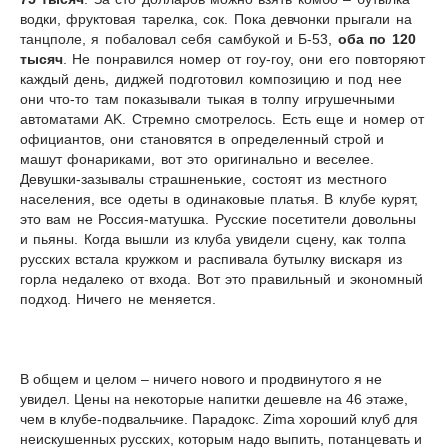
водки, фруктовая тарелка, сок. Пока девчонки прыгали на
танцполе, я побаловал себя самбукой и Б-53,
оба по 120
тысяч
. Не понравился номер от гоу-гоу, они его повторяют
каждый день, диджей подготовил композицию и под нее
они что-то там показывали тыкая в толпу игрушечными
автоматами
AK
. Стремно смотрелось. Есть еще и номер от
официантов, они становятся в определенный строй и
машут фонариками, вот это оригинально и веселее.
Девушки-зазывалы страшненькие, состоят из местного
населения, все одеты в одинаковые платья. В клубе курят,
это вам не Россия-матушка. Русские посетители довольны
и пьяны. Когда вышли из клуба увидели сцену, как толпа
русских встала кружком и распивала бутылку вискаря из
горла недалеко от входа. Вот это правильный и экономный
подход. Ничего не меняется.
В общем и целом – ничего нового и продвинутого я не
увидел. Цены на некоторые напитки дешевле на 46 этаже,
чем в клубе-подвальчике. Парадокс. Zima хороший клуб для
неискушенных русских, которым надо выпить, потанцевать и