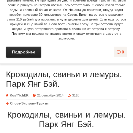
разбитые колени. Не пропадать же дню и времени аренды просто так. Было
решено рвануть на Остров обезьян самостоятельно. С собой взяли только
воды, и халявный банан из кафе. От Нячанга до пристани, откуда ходят
корабли примерно 30 километров на Север. Билет на остров с макаками
стоит 210 рублей для взрослых и чуть дешевле для детей. Есть еще остров
орхидей и еще какой-то. Если брать билеты сразу на три острова будет
скидка и куча потерянного времени в плавании от острова к острову.
Поэтому мы решили не тратить время и сразу окунуться в саму суть
экскурсии.
Подробнее
0
Крокодилы, свиньи и лемуры.
Парк Янг Бэй.
KosTYchEK
21 сентября 2014
3118
Спорт-Экстрим-Туризм
Крокодилы, свиньи и лемуры.
Парк Янг Бэй.