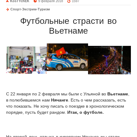
KosTYchEK
9 февраля 2018
1597
Спорт-Экстрим-Туризм
Футбольные страсти во
Вьетнаме
С 22 января по 2 февраля мы были с Ульяной во
Вьетнаме
,
в полюбившемся нам
Нячанге
. Есть о чем рассказать, есть
что показать. Не хочу писать о поездке в хронологическом
порядке, пусть будет рандом.
Итак, о футболе.
На второй день отдыха в курортном Нячанге мы стали