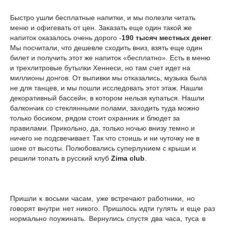
Быстро ушли бесплатные напитки, и мы полезли читать
меню и офигевать от цен. Заказать еще один такой же
напиток оказалось очень дорого -
190 тысяч местных денег
.
Мы посчитали, что дешевле сходить вниз, взять еще один
билет и получить этот же напиток «бесплатно». Есть в меню
и трехлитровые бутылки Хеннеси, но там счет идет на
миллионы донгов. От выпивки мы отказались, музыка была
не для танцев, и мы пошли исследовать этот этаж. Нашли
декоративный бассейн, в котором нельзя купаться. Нашли
балкончик со стеклянными полами, заходить туда можно
только босиком, рядом стоит охранник и блюдет за
правилами. Прикольно, да, только ночью внизу темно и
ничего не подсвечивает. Так что стоишь и ни чуточку не в
шоке от высоты. Полюбовались суперлунием с крыши и
решили топать в русский клуб
Zima club
.
Пришли к восьми часам, уже встречают работники, но
говорят внутри нет никого. Пришлось идти гулять и еще раз
нормально поужинать. Вернулись спустя два часа, туса в