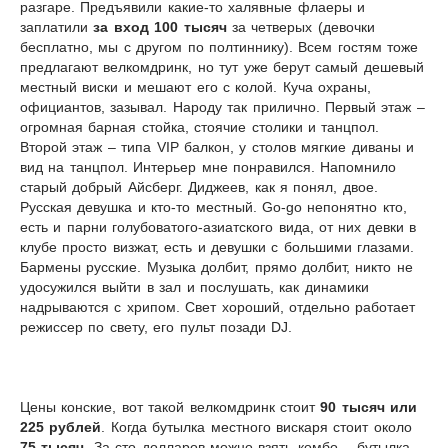
разгаре. Предъявили какие-то халявные флаеры и
заплатили
за вход 100 тысяч
за четверых (девочки
бесплатно, мы с другом по полтиннику). Всем гостям тоже
предлагают велкомдринк, но тут уже берут самый дешевый
местный виски и мешают его с колой. Куча охраны,
официантов, зазывал. Народу так прилично. Первый этаж –
огромная барная стойка, стоячие столики и танцпол.
Второй этаж – типа
VIP
балкон, у столов мягкие диваны и
вид на танцпол. Интерьер мне понравился. Напомнило
старый добрый Айсберг. Диджеев, как я понял, двое.
Русская девушка и кто-то местный.
Go
-
go
непонятно кто,
есть и парни голубоватого-азиатского вида, от них девки в
клубе просто визжат, есть и девушки с большими глазами.
Бармены русские. Музыка долбит, прямо долбит, никто не
удосужился выйти в зал и послушать, как динамики
надрываются с хрипом. Свет хороший, отдельно работает
режиссер по свету, его пульт позади
DJ
.
Цены конские, вот такой велкомдринк стоит
90 тысяч или
225 рублей
. Когда бутылка местного вискаря стоит около
75 тысяч
. За сто долларов можно взять комбо – бутылка