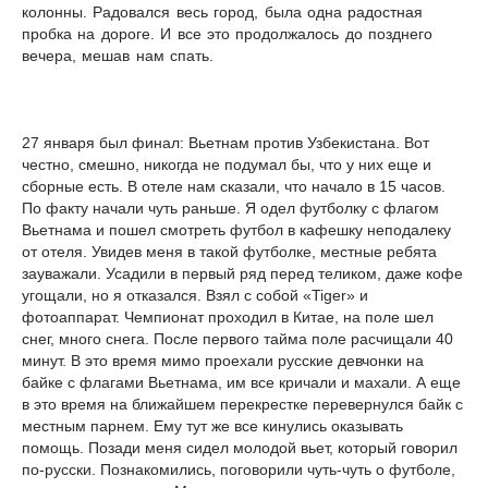
колонны. Радовался весь город, была одна радостная
пробка на дороге. И все это продолжалось до позднего
вечера, мешав нам спать.
27 января был финал: Вьетнам против Узбекистана. Вот
честно, смешно, никогда не подумал бы, что у них еще и
сборные есть. В отеле нам сказали, что начало в 15 часов.
По факту начали чуть раньше. Я одел футболку с флагом
Вьетнама и пошел смотреть футбол в кафешку неподалеку
от отеля. Увидев меня в такой футболке, местные ребята
зауважали. Усадили в первый ряд перед теликом, даже кофе
угощали, но я отказался. Взял с собой «Tiger» и
фотоаппарат. Чемпионат проходил в Китае, на поле шел
снег, много снега. После первого тайма поле расчищали 40
минут. В это время мимо проехали русские девчонки на
байке с флагами Вьетнама, им все кричали и махали. А еще
в это время на ближайшем перекрестке перевернулся байк с
местным парнем. Ему тут же все кинулись оказывать
помощь. Позади меня сидел молодой вьет, который говорил
по-русски. Познакомились, поговорили чуть-чуть о футболе,