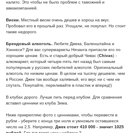
налито. Это чтобы не было проблем с таможней и
авиакомпанией.
Виски.
Местный виски очень дешев и хорош на вкус.
Пробовал его в прошлый раз. Угощали, не покупал. Но стоит
также недорого.
Брендовый алкоголь.
Любите Джека, Баленштайна и
Хэннеси? Для вас супермаркеты Нячанга припасли его по
хорошим ценам. Есть и старый-добрый Чивас (
Chivas
) -
алкомаркет, который четыре-пять лет назад был самым
популярным у русских любителей алкоголя. Оригинальный
алкоголь по низким ценам. В целом на тысячу дешевле, чем
в России. Джек так вообще халявный, его вкус ни с чем не
спутать. Покупайте, переливайте в пластик и вперед!)
В клубах дорого. Лучше пить перед клубом. Для сравнения
вставил ценники из клуба Зима.
Ниже прикрепляю фото с ценниками, чтобы перевести в
рубли - уберите с конца три ноля и умножьте оставшееся
число на 2,5. Например,
Джек стоит 410 000 - значит 1025
рублей.
Где тут такие цены найдешь?