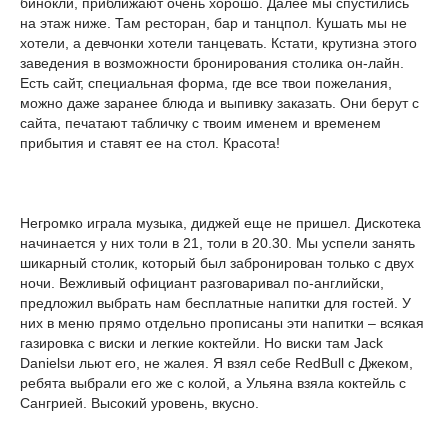
бинокли, приближают очень хорошо. Далее мы спустились
на этаж ниже. Там ресторан, бар и танцпол. Кушать мы не
хотели, а девчонки хотели танцевать. Кстати, крутизна этого
заведения в возможности бронирования столика он-лайн.
Есть сайт, специальная форма, где все твои пожелания,
можно даже заранее блюда и выпивку заказать. Они берут с
сайта, печатают табличку с твоим именем и временем
прибытия и ставят ее на стол. Красота!
Негромко играла музыка, диджей еще не пришел. Дискотека
начинается у них толи в 21, толи в 20.30. Мы успели занять
шикарный столик, который был забронирован только с двух
ночи. Вежливый официант разговаривал по-английски,
предложил выбрать нам бесплатные напитки для гостей. У
них в меню прямо отдельно прописаны эти напитки – всякая
газировка с виски и легкие коктейли. Но виски там Jack
Danielsи льют его, не жалея. Я взял себе RedBull с Джеком,
ребята выбрали его же с колой, а Ульяна взяла коктейль с
Сангрией. Высокий уровень, вкусно.