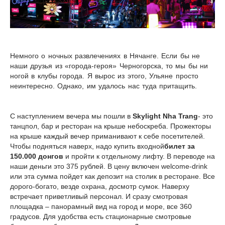
Немного о ночных развлечениях в Нячанге. Если бы не
наши друзья из «города-героя» Черногорска, то мы бы ни
ногой в клубы города. Я вырос из этого, Ульяне просто
неинтересно. Однако, им удалось нас туда притащить.
С наступлением вечера мы пошли в
Skylight
Nha Trang
- это
танцпол, бар и ресторан на крыше небоскреба. Прожекторы
на крыше каждый вечер приманивают к себе посетителей.
Чтобы подняться наверх, надо купить входной
билет за
150.000 донгов
и пройти к отдельному лифту. В переводе на
наши деньги это 375 рублей. В цену включен welcome-drink
или эта сумма пойдет как депозит на столик в ресторане. Все
дорого-богато, везде охрана, досмотр сумок. Наверху
встречает приветливый персонал. И сразу смотровая
площадка – панорамный вид на город и море, все 360
градусов. Для удобства есть стационарные смотровые