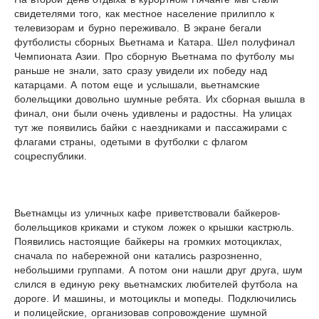
свидетелями того, как местное население прилипло к
телевизорам и бурно переживало. В экране бегали
футболисты сборных Вьетнама и Катара. Шел полуфинал
Чемпионата Азии. Про сборную Вьетнама по футболу мы
раньше не знали, зато сразу увидели их победу над
катарцами. А потом еще и услышали, вьетнамские
болельщики довольно шумные ребята. Их сборная вышла в
финал, они были очень удивлены и радостны. На улицах
тут же появились байки с наездниками и пассажирами с
флагами страны, одетыми в футболки с флагом
соцреспублики.
Вьетнамцы из уличных кафе приветствовали байкеров-
болельщиков криками и стуком ложек о крышки кастрюль.
Появились настоящие байкеры на громких мотоциклах,
сначала по набережной они катались разрозненно,
небольшими группами. А потом они нашли друг друга, шум
слился в единую реку вьетнамских любителей футбола на
дороге. И машины, и мотоциклы и мопеды. Подключились
и полицейские, организовав сопровождение шумной