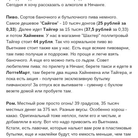
Сегодня я хочу рассказать о алкоголе в Нячанге.
Пиво.
Сортов баночного и бутылочного пива немного.
Самое дешевое "
Сайгон
" - 10 тысяч донгов (
25 рублей за
0,33
). Далее идет
Тайгер
за 15 тысяч (
37,5 рублей
за 0,33)
и потом
Хайнекен
. У нас в магазине "Шахтер" поллитровый
Тайгер стоит
44 рубля
. Так что нормальное пиво во
Вьетнаме стоит также как у нас. Есть еще всякие пивоварни,
там пиво получше и подороже. Но проще и легче взять
баночного. А еще его можно пить со льдом. Совет
любителям пива: по прилету в Нячанг, берете такси и едете в
ЛоттеМарт
, там берете два ящика Хайнекена или Тайгера, и
пока есть акция - получаете эксклюзивную бутылку
пивчанского! За отпуск все выпиваете - сувенир с бухлом
везете домой или пробуете там.
Ром.
Местный ром просто огонь! 39 градусов, 35 тысяч
местных денег за 375 мл. Разные вкусы. Особенно хорош -
какао. Оригинальный тоже неплох, пили его и чистым, и
добавляли в колу. Вот что надо привозить из Вьетнама.
Кстати, есть лавочки, которые нальют вам ром в пластиковые
бутылки, еще и наклейки будут, что емкость меньше, чем там