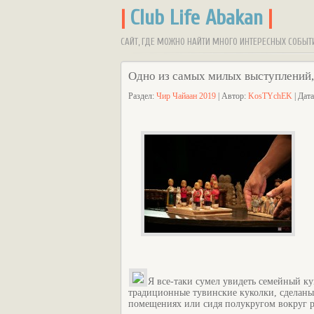
|
Club Life Abakan
|
САЙТ, ГДЕ МОЖНО НАЙТИ МНОГО ИНТЕРЕСНЫХ СОБЫТ
Одно из самых милых выступлений, 
Раздел:
Чир Чайаан 2019
| Автор:
KosTYchEK
| Дат
Я все-таки сумел увидеть семейный ку
традиционные тувинские куколки, сделаны 
помещениях или сидя полукругом вокруг ра