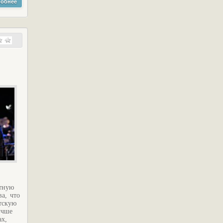
обнее
ртную
а, что
тскую
учше
ах,