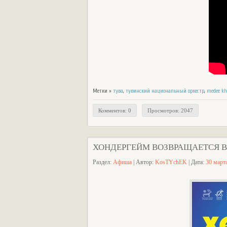
Метки »
тува
,
тувинский национальный оркестр
,
medee k
Комментов: 0
Просмотров: 2047
ХОНДЕРГЕЙМ ВОЗВРАЩАЕТСЯ 
Раздел:
Афиша
| Автор:
KosTYchEK
| Дата:
30 март