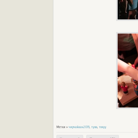
Метки »
чирчайаан2019
,
тува
,
токуу