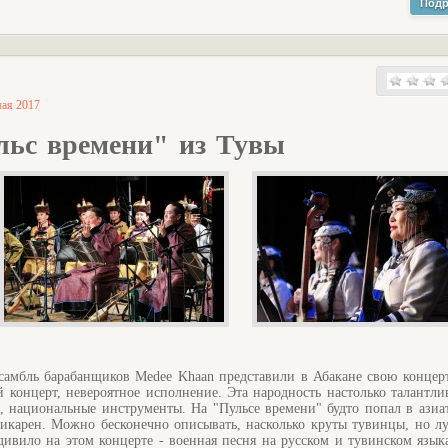
Подр
мая 2017
льс времени" из Тувы
самбль барабанщиков Medee Khaan представили в Абакане свою конце
 концерт, невероятное исполнение. Эта народность настолько талантлив
е, национальные инструменты. На "Пульсе времени" будто попал в азиа
шикарен. Можно бесконечно описывать, насколько круты тувинцы, но л
дивило на этом концерте - военная песня на русском и тувинском язык