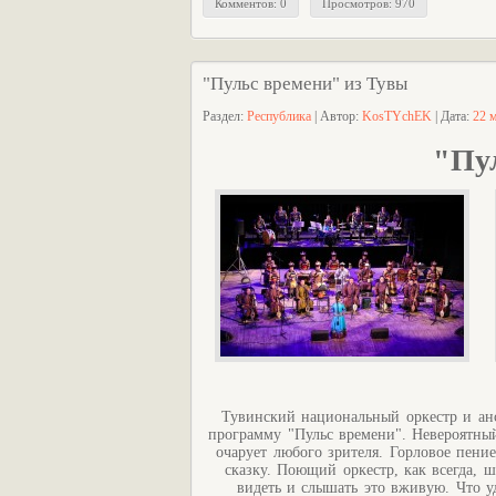
Комментов: 0
Просмотров: 970
"Пульс времени" из Тувы
Раздел:
Республика
| Автор:
KosTYchEK
| Дата:
22 
"Пу
Тувинский национальный оркестр и ан
программу "Пульс времени". Невероятный
очарует любого зрителя. Горловое пени
сказку. Поющий оркестр, как всегда, 
видеть и слышать это вживую. Что у