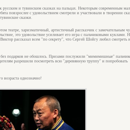
чь к русским и тувинским сказках на пальцах. Некоторым современным м
бята повзрослее с удовольствием смотрели и участвовали в творении ска
тувинские сказки.
этом театре, харизматичный, артистичный рассказчик с замечательным ч
льствие, это удовольствие усиливает его игра с пальчиковыми куклами. 
 Виктор рассказал всем "по секрету", что Сергей Шойгу любил смотреть и
 без подарков не обошлось. Призами послужили "мимимишные" пальчик
одителям разрешили посмотреть всю "деревянную труппу" и попробовать
о возраста однозначно!