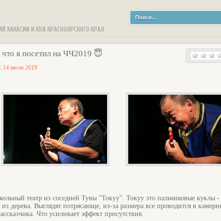
ИЙ ХАКАСИИ И ЮГА КРАСНОЯРСКОГО КРАЯ
что я посетил на ЧЧ2019 😇
а:
14 июля 2019
кольный театр из соседней Тувы "Токуу". Токуу это пальчиковые куклы -
из дерева. Выглядят потрясающе, из-за размера все проводится в камерн
ссказчика. Что усиливает эффект присутствия.