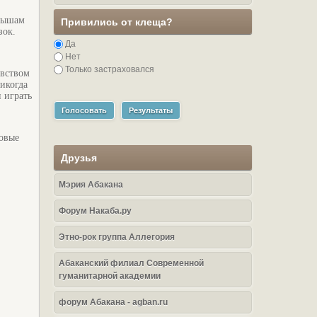
алышам
Привились от клеща?
зок.
Да
Нет
Только застраховался
увством
Никогда
 играть
Голосовать
Результаты
овые
Друзья
Мэрия Абакана
Форум Накаба.ру
Этно-рок группа Аллегория
Абаканский филиал Современной
гуманитарной академии
форум Абакана - agban.ru