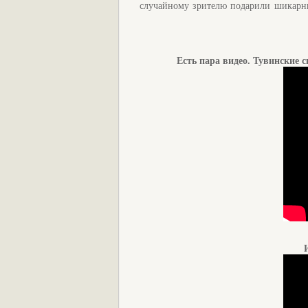
случайному зрителю подарили шикарн
Есть пара видео. Тувинские 