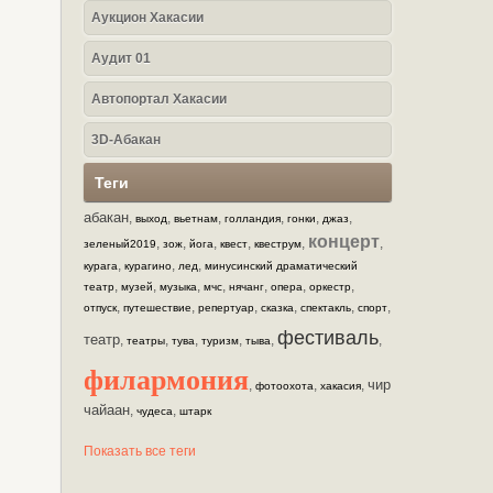
Аукцион Хакасии
Аудит 01
Автопортал Хакасии
3D-Абакан
Теги
абакан
,
,
,
,
,
,
выход
вьетнам
голландия
гонки
джаз
концерт
,
,
,
,
,
,
зеленый2019
зож
йога
квест
квеструм
,
,
,
курага
курагино
лед
минусинский драматический
,
,
,
,
,
,
,
театр
музей
музыка
мчс
нячанг
опера
оркестр
,
,
,
,
,
,
отпуск
путешествие
репертуар
сказка
спектакль
спорт
фестиваль
театр
,
,
,
,
,
,
театры
тува
туризм
тыва
филармония
чир
,
,
,
фотоохота
хакасия
чайаан
,
,
чудеса
штарк
Показать все теги