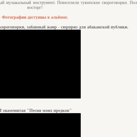
ый музыкальный инструмент. Повеселили тувинские скороговорки. По
восторг!
Фотографии доступны в альбоме.
скороговорки, забавный жанр - сюрприз для абаканской публики.
И знаменитая "Песня моих предков"