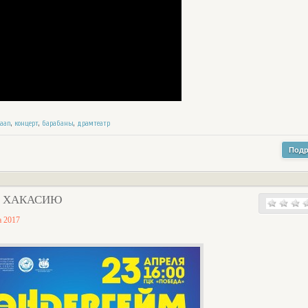
haan
,
концерт
,
барабаны
,
драмтеатр
Подр
В ХАКАСИЮ
а 2017