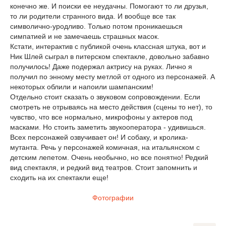
конечно же. И поиски ее неудачны. Помогают то ли друзья,
то ли родители странного вида. И вообще все так
символично-уродливо. Только потом проникаешься
симпатией и не замечаешь страшных масок.
Кстати, интерактив с публикой очень классная штука, вот и
Ник Шлей сыграл в питерском спектакле, довольно забавно
получилось! Даже подержал актрису на руках. Лично я
получил по энному месту метлой от одного из персонажей. А
некоторых облили и напоили шампанским!
Отдельно стоит сказать о звуковом сопровождении. Если
смотреть не отрываясь на место действия (сцены то нет), то
чувство, что все нормально, микрофоны у актеров под
масками. Но стоить заметить звукооператора - удивишься.
Всех персонажей озвучивает он! И собаку, и кролика-
мутанта. Речь у персонажей комичная, на итальянском с
детским лепетом. Очень необычно, но все понятно! Редкий
вид спектакля, и редкий вид театров. Стоит запомнить и
сходить на их спектакли еще!
Фотографии