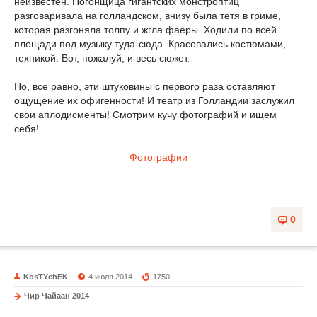
неизвестен. Погонщица гигантских монстроптиц
разговаривала на голландском, внизу была тетя в гриме,
которая разгоняла толпу и жгла фаеры. Ходили по всей
площади под музыку туда-сюда. Красовались костюмами,
техникой. Вот, пожалуй, и весь сюжет.
Но, все равно, эти штуковины с первого раза оставляют
ощущение их офигенности! И театр из Голландии заслужил
свои аплодисменты! Смотрим кучу фотографий и ищем
себя!
Фотографии
0
KosTYchEK
4 июля 2014
1750
Чир Чайаан 2014