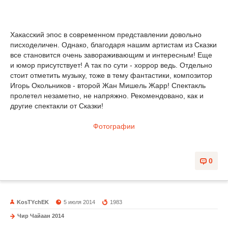
Хакасский эпос в современном представлении довольно
писходеличен. Однако, благодаря нашим артистам из Сказки
все становится очень завораживающим и интересным! Еще
и юмор присутствует! А так по сути - хоррор ведь. Отдельно
стоит отметить музыку, тоже в тему фантастики, композитор
Игорь Окольников - второй Жан Мишель Жарр! Спектакль
пролетел незаметно, не напряжно. Рекомендовано, как и
другие спектакли от Сказки!
Фотографии
0
KosTYchEK
5 июля 2014
1983
Чир Чайаан 2014