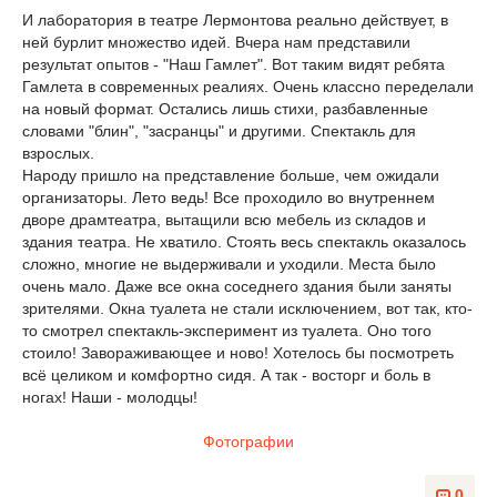
И лаборатория в театре Лермонтова реально действует, в
ней бурлит множество идей. Вчера нам представили
результат опытов - "Наш Гамлет". Вот таким видят ребята
Гамлета в современных реалиях. Очень классно переделали
на новый формат. Остались лишь стихи, разбавленные
словами "блин", "засранцы" и другими. Спектакль для
взрослых.
Народу пришло на представление больше, чем ожидали
организаторы. Лето ведь! Все проходило во внутреннем
дворе драмтеатра, вытащили всю мебель из складов и
здания театра. Не хватило. Стоять весь спектакль оказалось
сложно, многие не выдерживали и уходили. Места было
очень мало. Даже все окна соседнего здания были заняты
зрителями. Окна туалета не стали исключением, вот так, кто-
то смотрел спектакль-эксперимент из туалета. Оно того
стоило! Завораживающее и ново! Хотелось бы посмотреть
всё целиком и комфортно сидя. А так - восторг и боль в
ногах! Наши - молодцы!
Фотографии
0