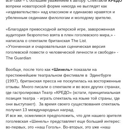
все-таки – с большим уважением к автору. Спектакли
КРЕДО
вопреки новаторской форме никогда не выглядят как
«издевательство» над классиком и одинаково нравятся и
убеленным сединами филологам и молодому зрителю.
«Благодаря превосходной актерской игре, завороженная
аудитория безропотно взята в плен гоголевского мира,» -
написала о спектакле британская The List.
«Утонченная и очаровательная сценическая версия
гоголевской повести о человеческой личности и свободе» -
The Guardian
Вообще, после того как
«Шинель»
показали на
престижнейшем театральном фестивале в Эдингбурге
(1997), британская пресса не поскупилась на восторженные
отзывы. Много писали о спектакле и во всех других странах,
где гастролировал Театр «КРЕДО» (кстати, принципиальная
позиция театра - играть спектакль на языке той страны, где
они выступают). За время своего существования спектакль
получил 13 международных наград.
И все же, осмелимся предположить, что для нашего зрителя
гоголевская «Шинель» представляет еще больший интерес:
во-первых, это «наш Гоголь». Во-вторых, это уже «наш