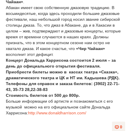
Чайаан»
.
Абакан имеет свою собственную джазовую традицию. В
восьмидесятые, когда здесь проходили большие джазовые
фестивали, наш небольшой город носил звание сибирской
столицы джаза. То, что джаз в Абакане, да и в Хакасии в
целом – жив, подтверждают и джазовые концерты, которые
время от времени случаются в наших краях. Должны
признать, что в этом концертном сезоне нам остро не
хватало джаза. И какое счастье, что
«Чир Чайаан»
восполнит этот дефицит.
Концерт Дональда Харрисона состоится 2 июля – за
день до официального открытия фестиваля.
Приобрести билеты можно в кассах театра «Сказка»,
драматического театра и ЦК и НТ им. Кадышева (РДК).
Телефоны для справок и заказа билетов: (3902) 22-71-
43, 35-73 28,22-38-83
Стоимость билетов от 500 до 800р.
Больше информации об артисте и познакомиться с его
музыкой можно на его официальном сайте Дональда
Харрисона:
http://www.donaldharrison.com/
0