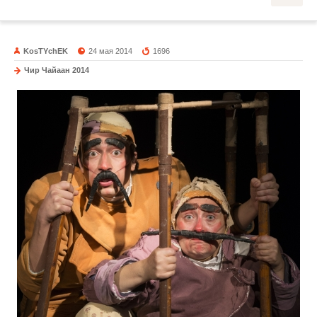
KosTYchEK
24 мая 2014
1696
Чир Чайаан 2014