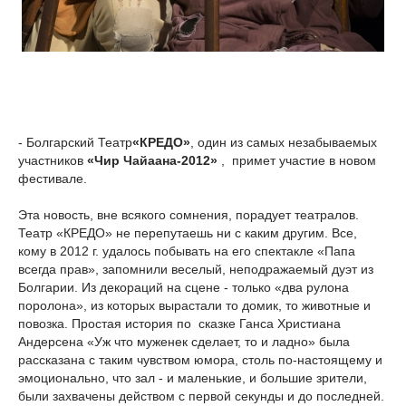
- Болгарский Театр
«КРЕДО»
, один из самых незабываемых
участников
«Чир Чайаана-2012»
, примет участие в новом
фестивале.
Эта новость, вне всякого сомнения, порадует театралов.
Театр «КРЕДО» не перепутаешь ни с каким другим. Все,
кому в 2012 г. удалось побывать на его спектакле «Папа
всегда прав», запомнили веселый, неподражаемый дуэт из
Болгарии. Из декораций на сцене - только «два рулона
поролона», из которых вырастали то домик, то животные и
повозка. Простая история по сказке Ганса Христиана
Андерсена «Уж что муженек сделает, то и ладно» была
рассказана с таким чувством юмора, столь по-настоящему и
эмоционально, что зал - и маленькие, и большие зрители,
были захвачены действом с первой секунды и до последней.