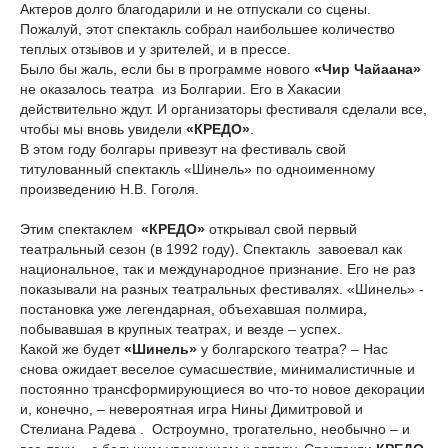
Актеров долго благодарили и не отпускали со сцены.
Пожалуй, этот спектакль собрал наибольшее количество
теплых отзывов и у зрителей, и в прессе.
Было бы жаль, если бы в программе нового
«Чир Чайаана»
не оказалось театра из Болгарии. Его в Хакасии
действительно ждут. И организаторы фестиваля сделали все,
чтобы мы вновь увидели
«КРЕДО»
.
В этом году болгары привезут на фестиваль свой
титулованный спектакль «Шинель» по одноименному
произведению Н.В. Гоголя.
Этим спектаклем
«КРЕДО»
открывал свой первый
театральный сезон (в 1992 году). Спектакль завоевал как
национальное, так и международное признание. Его не раз
показывали на разных театральных фестивалях. «Шинель» -
постановка уже легендарная, объехавшая полмира,
побывавшая в крупных театрах, и везде – успех.
Какой же будет
«Шинель»
у болгарского театра? – Нас
снова ожидает веселое сумасшествие, минималистичные и
постоянно трансформирующиеся во что-то новое декорации
и, конечно, – невероятная игра Нины Димитровой и
Стелиана Радева . Остроумно, трогательно, необычно – и