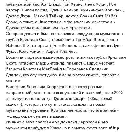
музыкантами как: Арт Блэки, Рой Хейнс, Лена Хорн , Рон
Картер, Билли Кобэм, Эдди Палмири, Дженнифер Холидей ,
Доктор Джон , Маккой Тайнер, доктор Лонни Смит, Майлз
Дэвис, а также с Чикагским симфоническим оркестром и
Луизианским филармоническим оркестром.
Он преподавал и был наставником следующих музыкантов:
трубач Кристиан Скотт, тромбонист Тромбон Шоти, рэпер
Notorius BIG, гитарист Джош Коннелли, саксофонисты Луис
Фуше, Крис Ройал и Аарон Флетчер.
Воспитал лидеров джаз-оркестров, таких как трубач Кристиан
Скотт, гитарист Марк Уитфилд, пианист Сайрус Честнат,
басисты Кристиан МакБрайд и Эсперанса Сполдинг.
Для тех, кто слушает джаз, имена в этом списке, говорят о
многом.
В истории Дональда Харрисона был джаз разных
направлений, множество выступлений и записей, но в 2012г
он выпустил пластинку
"Quantum Leap”
(«Квантовый
скачок»), которая, по сути, стала скачком на новый
музыкальный уровень. Критики написали, что эта запись -
«следующая ступень в джазе».
Именно с этой программой Дональд Харрисон и его
музыканты прибудут в Хакасию в рамках фестиваля
«Чир