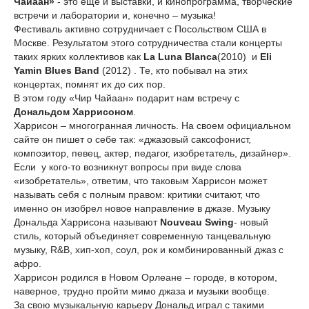
Чайаан»
- это еще и выставки, и кинопрограмма, творческие
встречи и лаборатории и, конечно – музыка!
Фестиваль активно сотрудничает с Посольством США в
Москве. Результатом этого сотрудничества стали концерты
таких ярких коллективов как
La Luna Blanca
(2010) и
Eli
Yamin Blues Band
(2012) . Те, кто побывал на этих
концертах, помнят их до сих пор.
В этом году «Чир Чайаан» подарит нам встречу с
Дональдом Харрисоном
.
Харрисон – многогранная личность. На своем официальном
сайте он пишет о себе так: «джазовый саксофонист,
композитор, певец, актер, педагог, изобретатель, дизайнер».
Если у кого-то возникнут вопросы при виде слова
«изобретатель», ответим, что таковым Харрисон может
называть себя с полным правом: критики считают, что
именно он изобрел новое направление в джазе. Музыку
Дональда Харрисона называют
Nouveau Swing
- новый
стиль, который объединяет современную танцевальную
музыку, R&B, хип-хоп, соул, рок и комбинированный джаз с
афро.
Харрисон родился в Новом Орлеане – городе, в котором,
наверное, трудно пройти мимо джаза и музыки вообще.
За свою музыкальную карьеру Дональд играл с такими