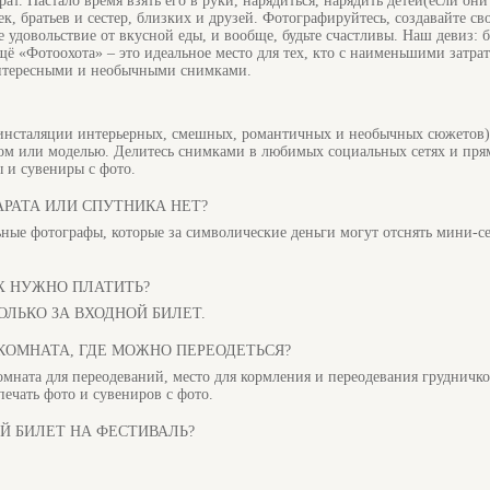
ат. Настало время взять его в руки, нарядиться, нарядить детей(если они
ек, братьев и сестер, близких и друзей. Фотографируйтесь, создавайте св
е удовольствие от вкусной еды, и вообще, будьте счастливы. Наш девиз: 
щё «Фотоохота» – это идеальное место для тех, кто с наименьшими затра
интересными и необычными снимками.
инсталяции интерьерных, смешных, романтичных и необычных сюжетов),
ом или моделью. Делитесь снимками в любимых социальных сетях и пря
ы и сувениры с фото.
АРАТА ИЛИ СПУТНИКА НЕТ?
ные фотографы, которые за символические деньги могут отснять мини-с
АХ НУЖНО ПЛАТИТЬ?
А ТОЛЬКО ЗА ВХОДНОЙ БИЛЕТ.
 КОМНАТА, ГДЕ МОЖНО ПЕРЕОДЕТЬСЯ?
 комната для переодеваний, место для кормления и переодевания грудничко
печать фото и сувениров с фото.
ОЙ БИЛЕТ НА ФЕСТИВАЛЬ?