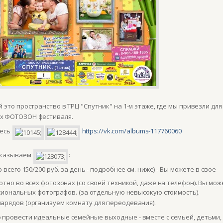
й э
то пространство в ТРЦ "Спутник" на 1-м этаже, где мы привезли для
ых ФОТОЗОН фестиваля.
десь
https://vk.com/albums-117760060
сказываем
:
 всего 150/200 руб. за день - подробнее см. ниже) - Вы можете в свое
но во всех фотозонах (со своей техникой, даже на телефон). Вы мож
сиональных фотографов. (за отдельную невысокую стоимость).
арядов (организуем комнату для переодевания).
 провести идеальные семейные выходные - вместе с семьей, детьми,