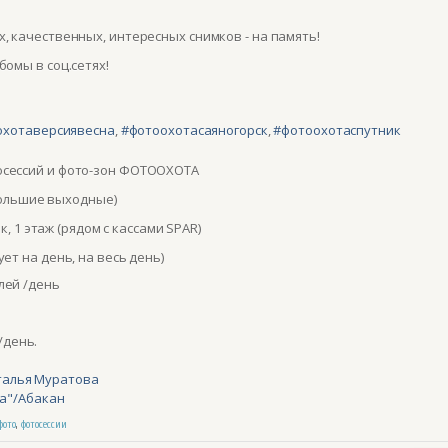
, качественных, интересных снимков - на память!
омы в соц.сетях!
охотаверсиявесна
,
#фотоохотасаяногорск
,
#фотоохотаспутник
сессий и фото-зон ФОТООХОТА
(большие выходные)
ик, 1 этаж (рядом с кассами SPAR)
ет на день, на весь день)
блей /день
/день.
талья Муратова
са"/Абакан
фото
,
фотосессии