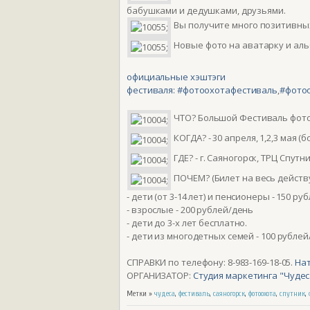
бабушками и дедушками, друзьями.
Вы получите много позитивных
Новые фото на аватарку и альб
официальные хэштэги
фестиваля:
#фотоохотафестиваль
,
#фото
ЧТО? Большой Фестиваль фото
КОГДА? - 30 апреля, 1,2,3 мая 
ГДЕ? - г. Саяногорск, ТРЦ Спутн
ПОЧЕМ? (Билет на весь действу
- дети (от 3-14 лет) и пенсионеры - 150 ру
- взрослые - 200 рублей/день
- дети до 3-х лет бесплатно.
- дети из многодетных семей - 100 рублей
СПРАВКИ по телефону: 8-983-169-18-05.
На
ОРГАНИЗАТОР:
Студия маркетинга "Чуде
Метки »
чудеса
,
фестиваль
,
саяногорск
,
фотоохота
,
спутник
,