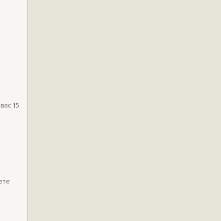
 вас 15
ете