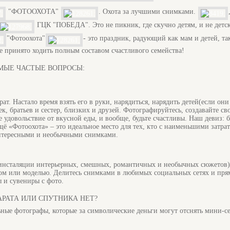
"ФОТООХОТА"
. Охота за лучшими снимками.
ГЦК "ПОБЕДА". Это не пикник, где скучно детям, и не детс
"Фотоохота"
- это праздник, радующий как мам и детей, та
же принято ходить полным составом счастливого семейства!
а САМЫЕ ЧАСТЫЕ ВОПРОСЫ:
ат. Настало время взять его в руки, нарядиться, нарядить детей(если они
ек, братьев и сестер, близких и друзей. Фотографируйтесь, создавайте св
е удовольствие от вкусной еды, и вообще, будьте счастливы. Наш девиз: 
щё «Фотоохота» – это идеальное место для тех, кто с наименьшими затра
интересными и необычными снимками.
инсталяции интерьерных, смешных, романтичных и необычных сюжетов),
ом или моделью. Делитесь снимками в любимых социальных сетях и пря
ы и сувениры с фото.
АРАТА ИЛИ СПУТНИКА НЕТ?
ные фотографы, которые за символические деньги могут отснять мини-с