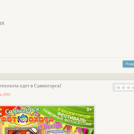
ЛЯ:
Подр
тоохота едет в Саяногорск!
ля 2016