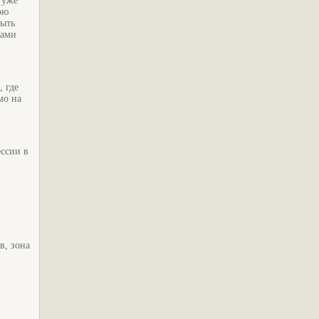
 уже
ою
быть
тами
 где
мо на
ессии в
в, зона