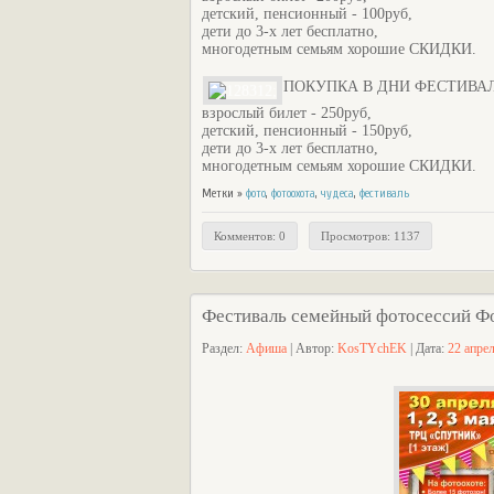
детский, пенсионный - 100руб,
дети до 3-х лет бесплатно,
многодетным семьям хорошие СКИДКИ.
ПОКУПКА В ДНИ ФЕСТИВА
взрослый билет - 250руб,
детский, пенсионный - 150руб,
дети до 3-х лет бесплатно,
многодетным семьям хорошие СКИДКИ.
Метки »
фото
,
фотоохота
,
чудеса
,
фестиваль
Комментов: 0
Просмотров: 1137
Фестиваль семейный фотосессий Фо
Раздел:
Афиша
| Автор:
KosTYchEK
| Дата:
22 апре