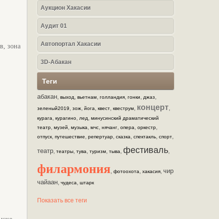
Аукцион Хакасии
Аудит 01
Автопортал Хакасии
в, зона
3D-Абакан
Теги
абакан
,
,
,
,
,
,
выход
вьетнам
голландия
гонки
джаз
концерт
,
,
,
,
,
,
зеленый2019
зож
йога
квест
квеструм
,
,
,
курага
курагино
лед
минусинский драматический
,
,
,
,
,
,
,
театр
музей
музыка
мчс
нячанг
опера
оркестр
,
,
,
,
,
,
отпуск
путешествие
репертуар
сказка
спектакль
спорт
фестиваль
театр
,
,
,
,
,
,
театры
тува
туризм
тыва
филармония
чир
,
,
,
фотоохота
хакасия
чайаан
,
,
чудеса
штарк
Показать все теги