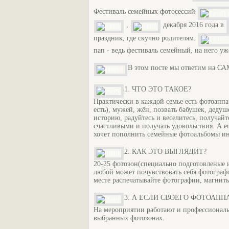
Фестиваль семейных фотосессий
,
декабря 2016 года в
праздник, где скучно родителям.
пап - ведь фестиваль семейный, на него у
В этом посте мы ответим н
1. ЧТО ЭТО ТАКОЕ?
Практически в каждой семье есть фотоаппар
есть), мужей, жён, позвать бабушек, дедуш
историю, радуйтесь и веселитесь, получайт
счастливыми и получать удовольствия. А е
хочет пополнить семейные фотоальбомы 
2. КАК ЭТО ВЫГЛЯДИТ?
20-25 фотозон(специально подготовленые 
любой может почувствовать себя фотограф
месте распечатывайте фотографии, магнит
3. А ЕСЛИ СВОЕГО ФОТОАПП
На мероприятии работают и профессиональ
выбранных фотозонах.