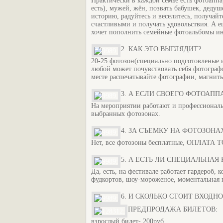
Практически в каждой семье есть фотоаппар
есть), мужей, жён, позвать бабушек, дедуш
историю, радуйтесь и веселитесь, получайт
счастливыми и получать удовольствия. А е
хочет пополнить семейные фотоальбомы 
2. КАК ЭТО ВЫГЛЯДИТ?
20-25 фотозон(специально подготовленые 
любой может почувствовать себя фотограф
месте распечатывайте фотографии, магнит
3. А ЕСЛИ СВОЕГО ФОТОАПП
На мероприятии работают и профессиональ
выбранных фотозонах.
4. ЗА СЪЕМКУ НА ФОТОЗОН
Нет, все фотозоны бесплатные, ОПЛАТ
5. А ЕСТЬ ЛИ СПЕЦИАЛЬНАЯ
Да, есть, на фестивале работает гардероб,
фудкортов, шоу-мороженое, моментальная 
6. И СКОЛЬКО СТОИТ ВХОДН
ПРЕДПРОДАЖА БИЛЕТОВ:
взрослый билет- 200руб,