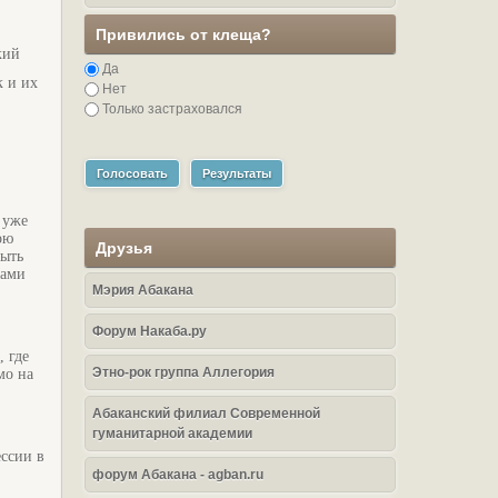
,
Привились от клеща?
кий
Да
к и их
Нет
Только застраховался
Голосовать
Результаты
 уже
ою
Друзья
быть
тами
Мэрия Абакана
Форум Накаба.ру
 где
Этно-рок группа Аллегория
мо на
Абаканский филиал Современной
гуманитарной академии
ессии в
форум Абакана - agban.ru