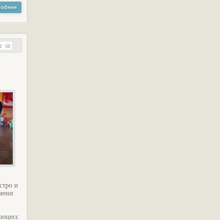
обнее
стро и
емени
роцесс