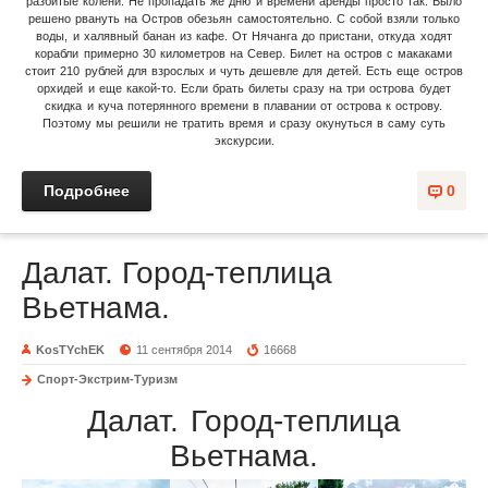
разбитые колени. Не пропадать же дню и времени аренды просто так. Было
решено рвануть на Остров обезьян самостоятельно. С собой взяли только
воды, и халявный банан из кафе. От Нячанга до пристани, откуда ходят
корабли примерно 30 километров на Север. Билет на остров с макаками
стоит 210 рублей для взрослых и чуть дешевле для детей. Есть еще остров
орхидей и еще какой-то. Если брать билеты сразу на три острова будет
скидка и куча потерянного времени в плавании от острова к острову.
Поэтому мы решили не тратить время и сразу окунуться в саму суть
экскурсии.
Подробнее
0
Далат. Город-теплица
Вьетнама.
KosTYchEK
11 сентября 2014
16668
Спорт-Экстрим-Туризм
Далат. Город-теплица
Вьетнама.