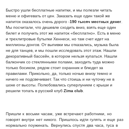
Быстро ушли бесплатные напитки, и мы полезли читать
меню и офигевать от цен. Заказать еще один такой же
напиток оказалось очень дорого -
190 тысяч местных денег
.
Мы посчитали, что дешевле сходить вниз, взять еще один
билет и получить этот же напиток «бесплатно». Есть в меню
и трехлитровые бутылки Хеннеси, но там счет идет на
миллионы донгов. От выпивки мы отказались, музыка была
не для танцев, и мы пошли исследовать этот этаж. Нашли
декоративный бассейн, в котором нельзя купаться. Нашли
балкончик со стеклянными полами, заходить туда можно
только босиком, рядом стоит охранник и блюдет за
правилами. Прикольно, да, только ночью внизу темно и
ничего не подсвечивает. Так что стоишь и ни чуточку не в
шоке от высоты. Полюбовались суперлунием с крыши и
решили топать в русский клуб
Zima club
.
Пришли к восьми часам, уже встречают работники, но
говорят внутри нет никого. Пришлось идти гулять и еще раз
нормально поужинать. Вернулись спустя два часа, туса в