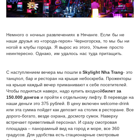
Немного о ночных развлечениях в Нячанге. Если бы не
наши друзья из «города-героя» Черногорска, то мы бы ни
ногой в клубы города. Я вырос из этого, Ульяне просто
неинтересно. Однако, им удалось нас туда притащить.
С наступлением вечера мы пошли в
Skylight
Nha Trang
- это
танцпол, бар и ресторан на крыше небоскреба. Прожекторы
на крыше каждый вечер приманивают к себе посетителей.
Чтобы подняться наверх, надо купить входной
билет за
150.000 донгов
и пройти к отдельному лифту. В переводе на
наши деньги это 375 рублей. В цену включен welcome-drink
или эта сумма пойдет как депозит на столик в ресторане. Все
дорого-богато, везде охрана, досмотр сумок. Наверху
встречает приветливый персонал. И сразу смотровая
площадка – панорамный вид на город и море, все 360
градусов. Для удобства есть стационарные смотровые