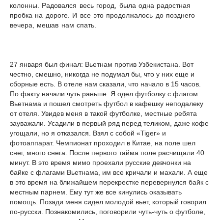
колонны. Радовался весь город, была одна радостная
пробка на дороге. И все это продолжалось до позднего
вечера, мешав нам спать.
27 января был финал: Вьетнам против Узбекистана. Вот
честно, смешно, никогда не подумал бы, что у них еще и
сборные есть. В отеле нам сказали, что начало в 15 часов.
По факту начали чуть раньше. Я одел футболку с флагом
Вьетнама и пошел смотреть футбол в кафешку неподалеку
от отеля. Увидев меня в такой футболке, местные ребята
зауважали. Усадили в первый ряд перед теликом, даже кофе
угощали, но я отказался. Взял с собой «Tiger» и
фотоаппарат. Чемпионат проходил в Китае, на поле шел
снег, много снега. После первого тайма поле расчищали 40
минут. В это время мимо проехали русские девчонки на
байке с флагами Вьетнама, им все кричали и махали. А еще
в это время на ближайшем перекрестке перевернулся байк с
местным парнем. Ему тут же все кинулись оказывать
помощь. Позади меня сидел молодой вьет, который говорил
по-русски. Познакомились, поговорили чуть-чуть о футболе,