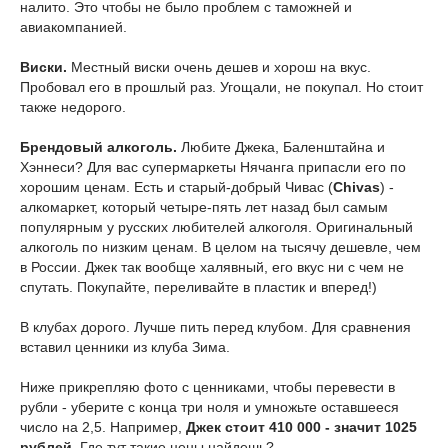
налито. Это чтобы не было проблем с таможней и
авиакомпанией.
Виски.
Местный виски очень дешев и хорош на вкус.
Пробовал его в прошлый раз. Угощали, не покупал. Но стоит
также недорого.
Брендовый алкоголь.
Любите Джека, Баленштайна и
Хэннеси? Для вас супермаркеты Нячанга припасли его по
хорошим ценам. Есть и старый-добрый Чивас (
Chivas
) -
алкомаркет, который четыре-пять лет назад был самым
популярным у русских любителей алкоголя. Оригинальный
алкоголь по низким ценам. В целом на тысячу дешевле, чем
в России. Джек так вообще халявный, его вкус ни с чем не
спутать. Покупайте, переливайте в пластик и вперед!)
В клубах дорого. Лучше пить перед клубом. Для сравнения
вставил ценники из клуба Зима.
Ниже прикрепляю фото с ценниками, чтобы перевести в
рубли - уберите с конца три ноля и умножьте оставшееся
число на 2,5. Например,
Джек стоит 410 000 - значит 1025
рублей.
Где тут такие цены найдешь?