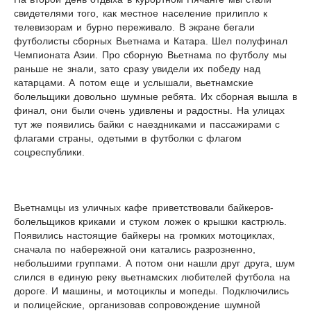
свидетелями того, как местное население прилипло к
телевизорам и бурно переживало. В экране бегали
футболисты сборных Вьетнама и Катара. Шел полуфинал
Чемпионата Азии. Про сборную Вьетнама по футболу мы
раньше не знали, зато сразу увидели их победу над
катарцами. А потом еще и услышали, вьетнамские
болельщики довольно шумные ребята. Их сборная вышла в
финал, они были очень удивлены и радостны. На улицах
тут же появились байки с наездниками и пассажирами с
флагами страны, одетыми в футболки с флагом
соцреспублики.
Вьетнамцы из уличных кафе приветствовали байкеров-
болельщиков криками и стуком ложек о крышки кастрюль.
Появились настоящие байкеры на громких мотоциклах,
сначала по набережной они катались разрозненно,
небольшими группами. А потом они нашли друг друга, шум
слился в единую реку вьетнамских любителей футбола на
дороге. И машины, и мотоциклы и мопеды. Подключились
и полицейские, организовав сопровождение шумной