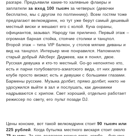
разгаре. Предъявили какие-то халявные флаеры и
заплатили
за вход 100 тысяч
за четверых (девочки
бесплатно, мы с другом по полтиннику). Всем гостям тоже
предлагают велкомдринк, но тут уже берут самый дешевый
местный виски и мешают его с колой. Куча охраны,
официантов, зазывал. Народу так прилично. Первый этаж –
огромная барная стойка, стоячие столики и танцпол.
Второй этаж – типа
VIP
балкон, у столов мягкие диваны и
вид на танцпол. Интерьер мне понравился. Напомнило
старый добрый Айсберг. Диджеев, как я понял, двое.
Русская девушка и кто-то местный.
Go
-
go
непонятно кто,
есть и парни голубоватого-азиатского вида, от них девки в
клубе просто визжат, есть и девушки с большими глазами.
Бармены русские. Музыка долбит, прямо долбит, никто не
удосужился выйти в зал и послушать, как динамики
надрываются с хрипом. Свет хороший, отдельно работает
режиссер по свету, его пульт позади
DJ
.
Цены конские, вот такой велкомдринк стоит
90 тысяч или
225 рублей
. Когда бутылка местного вискаря стоит около
75 тысяч
. За сто долларов можно взять комбо – бутылка