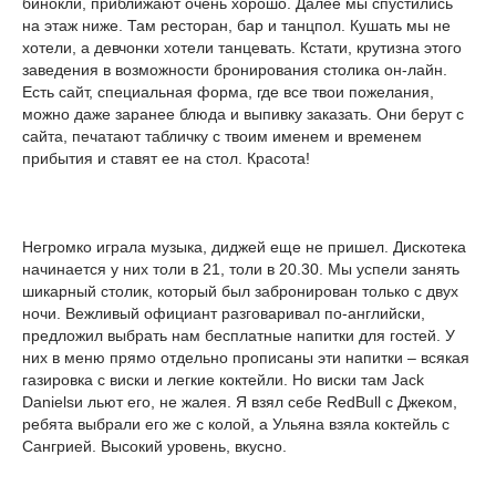
бинокли, приближают очень хорошо. Далее мы спустились
на этаж ниже. Там ресторан, бар и танцпол. Кушать мы не
хотели, а девчонки хотели танцевать. Кстати, крутизна этого
заведения в возможности бронирования столика он-лайн.
Есть сайт, специальная форма, где все твои пожелания,
можно даже заранее блюда и выпивку заказать. Они берут с
сайта, печатают табличку с твоим именем и временем
прибытия и ставят ее на стол. Красота!
Негромко играла музыка, диджей еще не пришел. Дискотека
начинается у них толи в 21, толи в 20.30. Мы успели занять
шикарный столик, который был забронирован только с двух
ночи. Вежливый официант разговаривал по-английски,
предложил выбрать нам бесплатные напитки для гостей. У
них в меню прямо отдельно прописаны эти напитки – всякая
газировка с виски и легкие коктейли. Но виски там Jack
Danielsи льют его, не жалея. Я взял себе RedBull с Джеком,
ребята выбрали его же с колой, а Ульяна взяла коктейль с
Сангрией. Высокий уровень, вкусно.