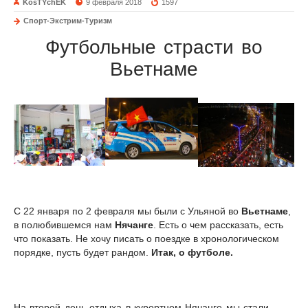
KosTYchEK
9 февраля 2018
1597
Спорт-Экстрим-Туризм
Футбольные страсти во
Вьетнаме
С 22 января по 2 февраля мы были с Ульяной во
Вьетнаме
,
в полюбившемся нам
Нячанге
. Есть о чем рассказать, есть
что показать. Не хочу писать о поездке в хронологическом
порядке, пусть будет рандом.
Итак, о футболе.
На второй день отдыха в курортном Нячанге мы стали