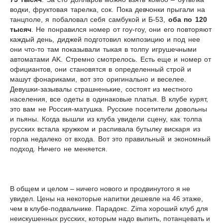
водки, фруктовая тарелка, сок. Пока девчонки прыгали на
танцполе, я побаловал себя самбукой и Б-53,
оба по 120
тысяч
. Не понравился номер от гоу-гоу, они его повторяют
каждый день, диджей подготовил композицию и под нее
они что-то там показывали тыкая в толпу игрушечными
автоматами
AK
. Стремно смотрелось. Есть еще и номер от
официантов, они становятся в определенный строй и
машут фонариками, вот это оригинально и веселее.
Девушки-зазывалы страшненькие, состоят из местного
населения, все одеты в одинаковые платья. В клубе курят,
это вам не Россия-матушка. Русские посетители довольны
и пьяны. Когда вышли из клуба увидели сцену, как толпа
русских встала кружком и распивала бутылку вискаря из
горла недалеко от входа. Вот это правильный и экономный
подход. Ничего не меняется.
В общем и целом – ничего нового и продвинутого я не
увидел. Цены на некоторые напитки дешевле на 46 этаже,
чем в клубе-подвальчике. Парадокс. Zima хороший клуб для
неискушенных русских, которым надо выпить, потанцевать и