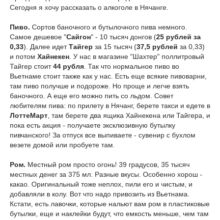
Сегодня я хочу рассказать о алкоголе в Нячанге.
Пиво.
Сортов баночного и бутылочного пива немного.
Самое дешевое "
Сайгон
" - 10 тысяч донгов (
25 рублей за
0,33
). Далее идет
Тайгер
за 15 тысяч (
37,5 рублей
за 0,33)
и потом
Хайнекен
. У нас в магазине "Шахтер" поллитровый
Тайгер стоит
44 рубля
. Так что нормальное пиво во
Вьетнаме стоит также как у нас. Есть еще всякие пивоварни,
там пиво получше и подороже. Но проще и легче взять
баночного. А еще его можно пить со льдом. Совет
любителям пива: по прилету в Нячанг, берете такси и едете в
ЛоттеМарт
, там берете два ящика Хайнекена или Тайгера, и
пока есть акция - получаете эксклюзивную бутылку
пивчанского! За отпуск все выпиваете - сувенир с бухлом
везете домой или пробуете там.
Ром.
Местный ром просто огонь! 39 градусов, 35 тысяч
местных денег за 375 мл. Разные вкусы. Особенно хорош -
какао. Оригинальный тоже неплох, пили его и чистым, и
добавляли в колу. Вот что надо привозить из Вьетнама.
Кстати, есть лавочки, которые нальют вам ром в пластиковые
бутылки, еще и наклейки будут, что емкость меньше, чем там