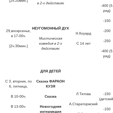
[2ч.20мин.]
в 2-х действиях
-400 (5
ряд)
-150
НЕУГОМОННЫЙ ДУХ
29,воскрсенье,
-200
Н.Коуард
в 17-00ч.
Мистическая
-250
комедия в 2-х
С 14 лет
[2ч.30мин.]
действиях
-400 (5
ряд)
ДЛЯ ДЕТЕЙ
С 3, вторник, по
Сказка ФАРАОН
6, пятница,
КУЗЯ
Л.Титова
-150
В 10-00ч.
Сказка
(детский
А.Стараторжский
В 13-00ч.
Новогодняя
-150
интермедия