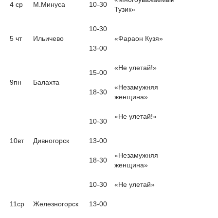
4 ср
М.Минуса
10-30
Тузик»
10-30
5 чт
Ильичево
«Фараон Кузя»
13-00
«Не улетай!»
15-00
9пн
Балахта
«Незамужняя
18-30
женщина»
«Не улетай!»
10-30
10вт
Дивногорск
13-00
«Незамужняя
18-30
женщина»
10-30
«Не улетай»
11ср
Железногорск
13-00