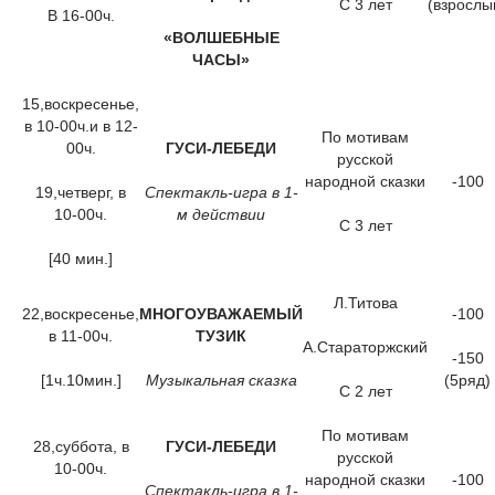
С 3 лет
(взрослы
В 16-00ч.
«ВОЛШЕБНЫЕ
ЧАСЫ»
15,воскресенье,
в 10-00ч.и в 12-
По мотивам
00ч.
ГУСИ-ЛЕБЕДИ
русской
народной сказки
-100
19,четверг, в
Спектакль-игра в 1-
10-00ч.
м действии
С 3 лет
[40 мин.]
Л.Титова
22,воскресенье,
МНОГОУВАЖАЕМЫЙ
-100
в 11-00ч.
ТУЗИК
А.Стараторжский
-150
[1ч.10мин.]
Музыкальная сказка
(5ряд)
С 2 лет
По мотивам
28,суббота, в
ГУСИ-ЛЕБЕДИ
русской
10-00ч.
народной сказки
-100
Спектакль-игра в 1-