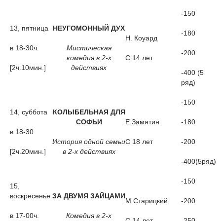
-150
13, пятница
НЕУГОМОННЫЙ ДУХ
-180
Н. Коуард
в 18-30ч.
Мистическая
-200
комедия в 2-х
С 14 лет
[2ч.10мин.]
действиях
-400 (5
ряд)
-150
14, суббота
КОЛЫБЕЛЬНАЯ ДЛЯ
СОФЬИ
Е.Замятин
-180
в 18-30
История одной семьи
С 18 лет
-200
[2ч.20мин.]
в 2-х действиях
-400(5ряд)
-150
15,
воскресенье
ЗА ДВУМЯ ЗАЙЦАМИ
М.Старицкий
-200
в 17-00ч.
Комедия в 2-х
С 14 лет
-250