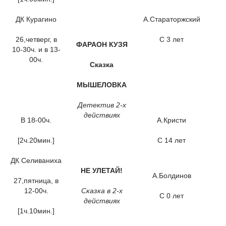
ДК Курагино
А.Стараторжский
26,четверг, в
С 3 лет
ФАРАОН КУЗЯ
10-30ч. и в 13-
00ч.
Сказка
МЫШЕЛОВКА
Детектив 2-х
действиях
В 18-00ч.
А.Кристи
[2ч.20мин.]
С 14 лет
ДК Селиваниха
НЕ УЛЕТАЙ!
А.Болдинов
27,пятница, в
12-00ч.
Сказка в 2-х
С 0 лет
действиях
[1ч.10мин.]