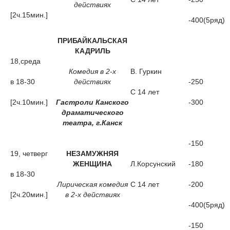
действиях
[2ч.15мин.]
-400(5ряд)
ПРИБАЙКАЛЬСКАЯ
КАДРИЛЬ
18,среда
Комедия в 2-х
В. Гуркин
в 18-30
действиях
-250
С 14 лет
[2ч.10мин.]
Гастроли Канского
-300
драматического
театра, г.Канск
-150
19, четверг
НЕЗАМУЖНЯЯ
ЖЕНЩИНА
Л.Корсунский
-180
в 18-30
Лирическая комедия
С 14 лет
-200
[2ч.20мин.]
в 2-х действиях
-400(5ряд)
-150