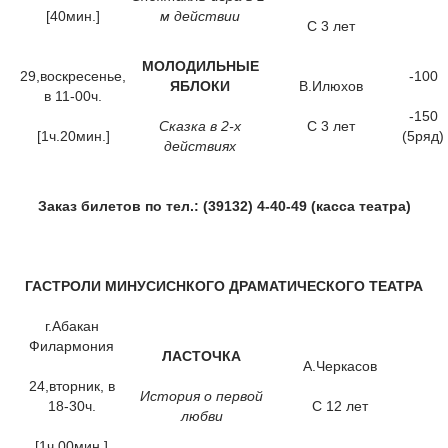
[40мин.]
м действии
С 3 лет
МОЛОДИЛЬНЫЕ
29,воскресенье,
-100
ЯБЛОКИ
В.Илюхов
в 11-00ч.
-150
Сказка в 2-х
С 3 лет
[1ч.20мин.]
(5ряд)
действиях
Заказ билетов по тел.: (39132) 4-40-49 (касса театра)
ГАСТРОЛИ МИНУСИСНКОГО ДРАМАТИЧЕСКОГО ТЕАТРА
г.Абакан
Филармония
ЛАСТОЧКА
А.Черкасов
24,вторник, в
История о первой
18-30ч.
С 12 лет
любви
[1ч.00мин.]