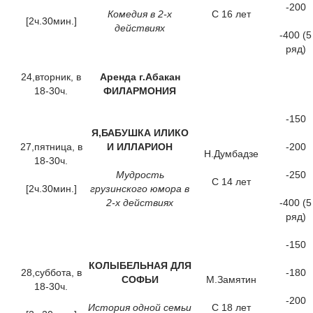
-200
Комедия в 2-х
С 16 лет
[2ч.30мин.]
действиях
-400 (5
ряд)
24,вторник, в
Аренда г.Абакан
18-30ч.
ФИЛАРМОНИЯ
-150
Я,БАБУШКА ИЛИКО
27,пятница, в
И ИЛЛАРИОН
-200
Н.Думбадзе
18-30ч.
Мудрость
-250
С 14 лет
[2ч.30мин.]
грузинского юмора в
2-х действиях
-400 (5
ряд)
-150
КОЛЫБЕЛЬНАЯ ДЛЯ
28,суббота, в
-180
СОФЬИ
М.Замятин
18-30ч.
-200
История одной семьи
С 18 лет