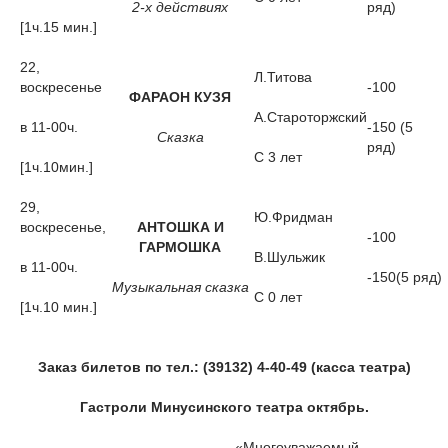
2-х действиях
ряд)
[1ч.15 мин.]
22,
Л.Титова
воскресенье
-100
ФАРАОН КУЗЯ
А.Староторжский
в 11-00ч.
-150 (5
Сказка
ряд)
С 3 лет
[1ч.10мин.]
29,
Ю.Фридман
воскресенье,
АНТОШКА И
-100
ГАРМОШКА
В.Шульжик
в 11-00ч.
-150(5 ряд)
Музыкальная сказка
С 0 лет
[1ч.10 мин.]
Заказ билетов по тел.: (39132) 4-40-49 (касса театра)
Гастроли Минусинского театра октябрь.
«Многоуважаемый