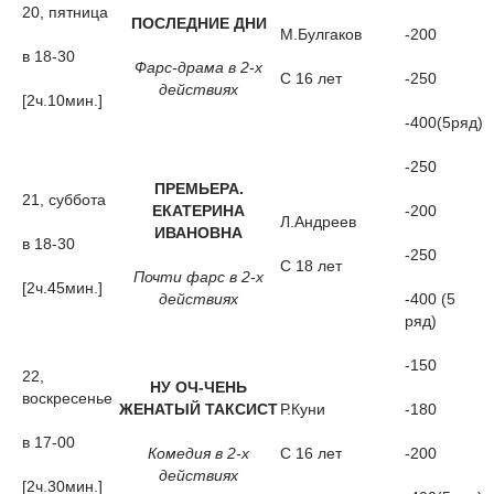
20, пятница
ПОСЛЕДНИЕ ДНИ
М.Булгаков
-200
в 18-30
Фарс-драма в 2-х
С 16 лет
-250
действиях
[2ч.10мин.]
-400(5ряд)
-250
ПРЕМЬЕРА.
21, суббота
ЕКАТЕРИНА
-200
Л.Андреев
ИВАНОВНА
в 18-30
-250
С 18 лет
Почти фарс в 2-х
[2ч.45мин.]
действиях
-400 (5
ряд)
-150
22,
НУ ОЧ-ЧЕНЬ
воскресенье
ЖЕНАТЫЙ ТАКСИСТ
Р.Куни
-180
в 17-00
Комедия в 2-х
С 16 лет
-200
действиях
[2ч.30мин.]