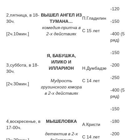
-120
2,пятница, в 18-
ВЫШЕЛ АНГЕЛ ИЗ
П.Гладилин
30ч.
ТУМАНА…
-150
комедия-притча в
С 15 лет
[2ч.10мин.]
2-х действиях
-400 (5
ряд)
-150
Я, БАБУШКА,
ИЛИКО И
3,суббота, в 18-
-200
ИЛЛАРИОН
Н.Думбадзе
30ч.
-250
Мудрость
С 14 лет
[2ч.30мин.]
грузинского юмора
-400 (5
в 2-х действиях
ряд)
-150
4,воскресенье, в
МЫШЕЛОВКА
-180
А.Кристи
17-00ч.
детектив в 2-х
-200
С 14 лет