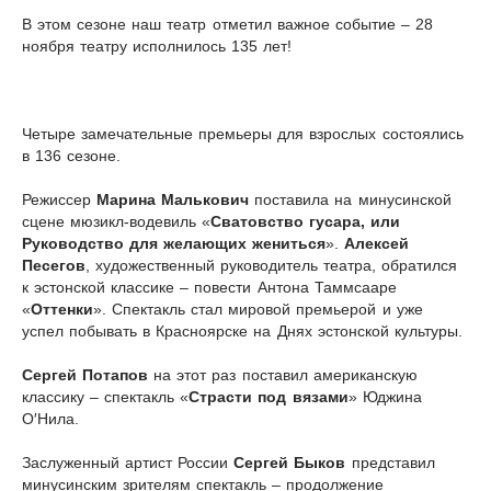
В этом сезоне наш театр отметил важное событие – 28
ноября театру исполнилось 135 лет!
Четыре замечательные премьеры для взрослых состоялись
в 136 сезоне.
Режиссер
Марина Малькович
поставила на минусинской
сцене мюзикл-водевиль «
Сватовство гусара, или
Руководство для желающих жениться
».
Алексей
Песегов
, художественный руководитель театра, обратился
к эстонской классике – повести Антона Таммсааре
«
Оттенки
». Спектакль стал мировой премьерой и уже
успел побывать в Красноярске на Днях эстонской культуры.
Сергей Потапов
на этот раз поставил американскую
классику – спектакль «
Страсти под вязами
» Юджина
О′Нила.
Заслуженный артист России
Сергей Быков
представил
минусинским зрителям спектакль – продолжение