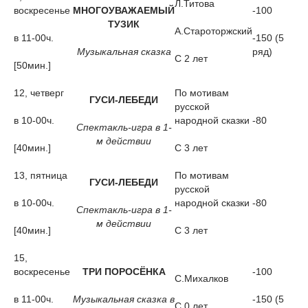
Л.Титова
воскресенье
МНОГОУВАЖАЕМЫЙ
-100
ТУЗИК
А.Староторжский
в 11-00ч.
-150 (5
Музыкальная сказка
ряд)
С 2 лет
[50мин.]
12, четверг
По мотивам
ГУСИ-ЛЕБЕДИ
русской
в 10-00ч.
народной сказки
-80
Спектакль-игра в 1-
м действии
[40мин.]
С 3 лет
13, пятница
По мотивам
ГУСИ-ЛЕБЕДИ
русской
в 10-00ч.
народной сказки
-80
Спектакль-игра в 1-
м действии
[40мин.]
С 3 лет
15,
воскресенье
ТРИ ПОРОСЁНКА
-100
С.Михалков
в 11-00ч.
Музыкальная сказка в
-150 (5
С 0 лет