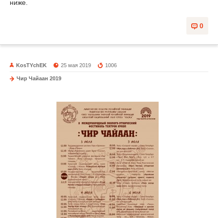
ниже.
0
KosTYchEK
25 мая 2019
1006
Чир Чайаан 2019