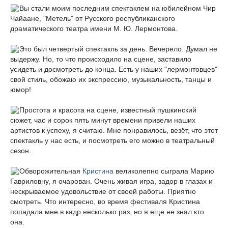
Вы стали моим последним спектаклем на юбилейном Чир
Чайаане, "Метель" от Русского республиканского
драматического театра имени М. Ю. Лермонтова.
Это был четвертый спектакль за день. Вечерело. Думал не
выдержу. Но, то что происходило на сцене, заставило
усидеть и досмотреть до конца. Есть у наших "лермонтовцев"
свой стиль, обожаю их экспрессию, музыкальность, танцы и
юмор!
Простота и красота на сцене, известный пушкинский
сюжет, час и сорок пять минут времени привели наших
артистов к успеху, я считаю. Мне понравилось, везёт, что этот
спектакль у нас есть, и посмотреть его можно в театральный
сезон.
Обворожительная
Кристина
великолепно сыграла Марию
Гавриловну, я очарован. Очень живая игра, задор в глазах и
нескрываемое удовольствие от своей работы. Приятно
смотреть. Что интересно, во время фестиваля Кристина
попадала мне в кадр несколько раз, но я еще не знал кто
она.