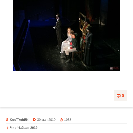
0
KosTYchEK
30 мая 2019
1068
Чир Чайаан 2019