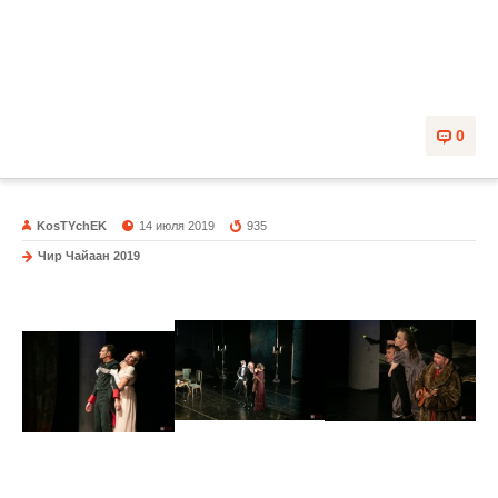
0
KosTYchEK
14 июля 2019
935
Чир Чайаан 2019