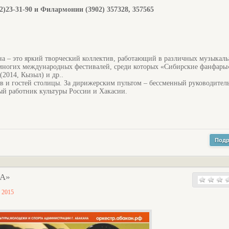
)23-31-90 и Филармонии (3902) 357328, 357565
а – это яркий творческий коллектив, работающий в различных музыкал
т многих международных фестивалей, среди которых «Сибирские фанфары»
(2014, Кызыл) и др..
цев и гостей столицы. За дирижерским пультом – бессменный руководитель
й работник культуры России и Хакасии.
Подр
ДА»
 2015