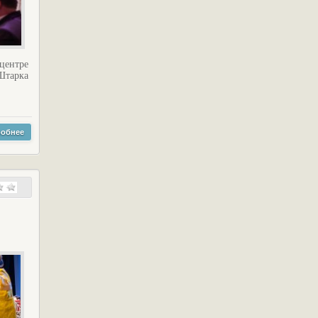
центре
Штарка
обнее