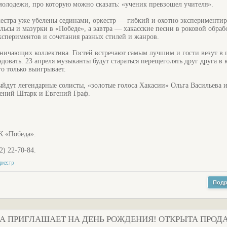
молодежи, про которую можно сказать: «ученик превзошел учителя».
ркестра уже убелены сединами, оркестр — гибкий и охотно эксперимент
льсы и мазурки в «Победе», а завтра — хакасские песни в роковой обраб
спериментов и сочетания разных стилей и жанров.
рничающих коллектива. Гостей встречают самым лучшим и гости везут в 
довать. 23 апреля музыканты будут стараться перещеголять друг друга в 
го только выигрывает.
ыйдут легендарные солисты, «золотые голоса Хакасии» Ольга Васильева 
гений Штарк и Евгений Граф.
ЦК «Победа».
2) 22-70-84.
ркестр
Подр
А ПРИГЛАШАЕТ НА ДЕНЬ РОЖДЕНИЯ! ОТКРЫТА ПРОД