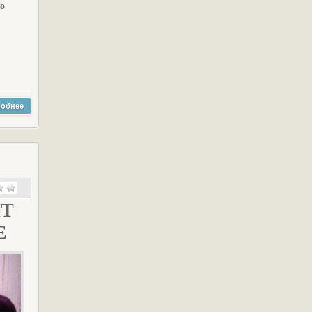
о
обнее
ИТ
Е