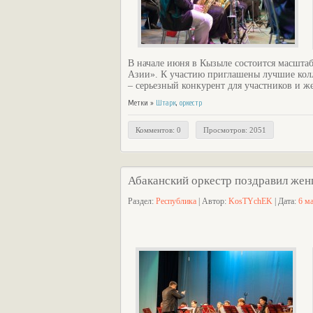
В начале июня в Кызыле состоится масшта
Азии». К участию приглашены лучшие кол
– серьезный конкурент для участников и ж
Метки »
Штарк
,
оркестр
Комментов: 0
Просмотров: 2051
Абаканский оркестр поздравил жен
Раздел:
Республика
| Автор:
KosTYchEK
| Дата:
6 м