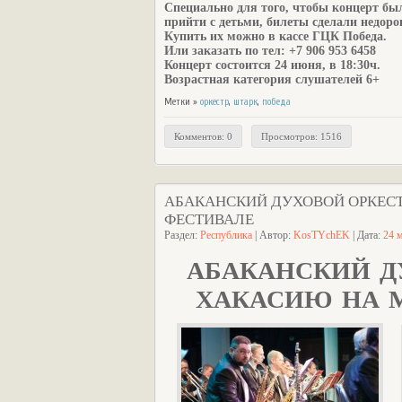
Специально для того, чтобы концерт бы
прийти с детьми, билеты сделали недорог
Купить их можно в кассе ГЦК Победа.
Или заказать по тел: +7 906 953 6458
Концерт состоится 24 июня, в 18:30ч.
Возрастная категория слушателей 6+
Метки »
оркестр
,
штарк
,
победа
Комментов: 0
Просмотров: 1516
АБАКАНСКИЙ ДУХОВОЙ ОРКЕС
ФЕСТИВАЛЕ
Раздел:
Республика
| Автор:
KosTYchEK
| Дата:
24 
АБАКАНСКИЙ Д
ХАКАСИЮ НА 