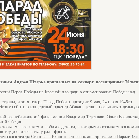
лением Андрея Штарка приглашает на концерт, посвященный 70лети
ческий Парад Победы на Красной площади в ознаменование Победы над
.
й страны, и хотя теперь Парад Победы проходит 9 мая, 24 июня 1945го
 Этому событию концертный оркестр Абакана решил посвятить отдельную
ской республиканской филармонии Владимир Терешков, Ольга Васильева,
алий Обедин.
 которые мы все знаем и любим с детства, с которыми связываем воспоми
и трудившихся в тылу ради фронта.
тического театра Станислав Клапин. Он расскажет зрителям о Параде 45го