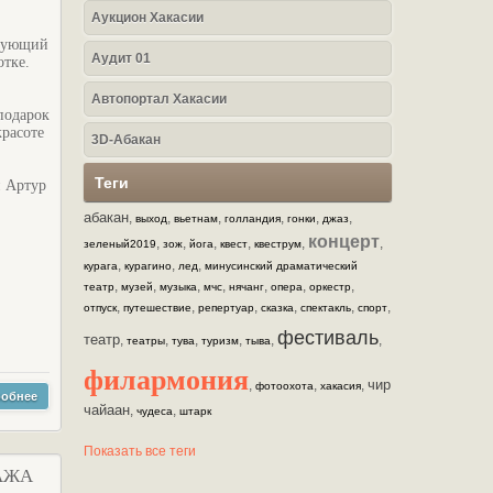
Аукцион Хакасии
ирующий
Аудит 01
отке.
Автопортал Хакасии
подарок
красоте
3D-Абакан
Теги
и Артур
абакан
,
,
,
,
,
,
выход
вьетнам
голландия
гонки
джаз
концерт
,
,
,
,
,
,
зеленый2019
зож
йога
квест
квеструм
,
,
,
курага
курагино
лед
минусинский драматический
,
,
,
,
,
,
,
театр
музей
музыка
мчс
нячанг
опера
оркестр
,
,
,
,
,
,
отпуск
путешествие
репертуар
сказка
спектакль
спорт
фестиваль
театр
,
,
,
,
,
,
театры
тува
туризм
тыва
филармония
чир
,
,
,
фотоохота
хакасия
обнее
чайаан
,
,
чудеса
штарк
Показать все теги
АЖА