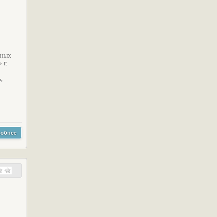
ьных
 г.
,
обнее