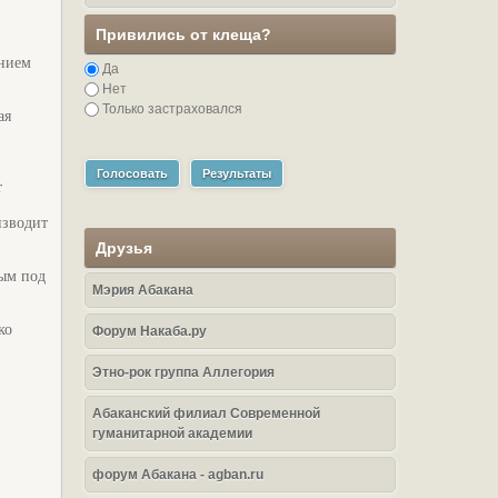
Привились от клеща?
ением
Да
Нет
Только застраховался
ая
Голосовать
Результаты
т
изводит
Друзья
рым под
Мэрия Абакана
ко
Форум Накаба.ру
Этно-рок группа Аллегория
Абаканский филиал Современной
гуманитарной академии
форум Абакана - agban.ru