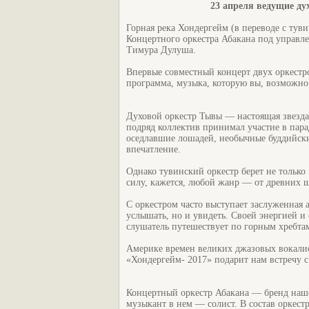
23 апреля ведущие ду
Горная река Хондергейм (в переводе с туви
Концертного оркестра Абакана под управл
Тимура Дулуша.
Впервые совместный концерт двух оркестров
программа, музыка, которую вы, возможно
Духовой оркестр Тывы — настоящая звезда 
подряд коллектив принимал участие в пар
оседлавшие лошадей, необычные буддийски
впечатление.
Однако тувинский оркестр берет не тольк
силу, кажется, любой жанр — от древних 
С оркестром часто выступает заслуженная 
услышать, но и увидеть. Своей энергией и
слушатель путешествует по горным хребта
Америке времен великих джазовых вокалис
«Хондергейм- 2017» подарит нам встречу с 
Концертный оркестр Абакана — бренд нашег
музыкант в нем — солист. В состав оркес