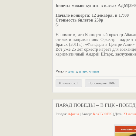
Билеты можно купить в кассах АДМ(3902
Начало концерта: 12 декабря, в 17:00
Стоимость билетов 250р
6+
Напомним, что Концертный оркестр Абакан
стилях и направлениях. Оркестр – лауреа
Братск (2011г.); «Фанфары в Центре Азии» 
Вот уже 25 лет оркестр играет для абакан
харизматичный Андрей Штарк, заслуженны
Метки »
оркестр
,
штарк
,
концерт
Комментов: 0
Просмотров: 1682
ПАРАД ПОБЕДЫ – В ГЦК «ПОБЕ
Раздел:
Афиша
| Автор:
KosTYchEK
| Дата:
23 июня