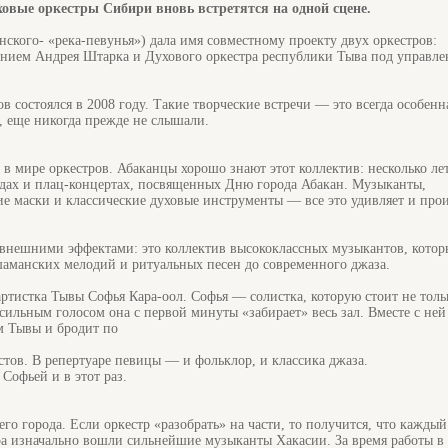
ховые оркестры Сибири вновь встретятся на одной сцене.
нского- «река-певунья») дала имя совместному проекту двух оркестров:
ением Андрея Штарка и Духового оркестра республики Тыва под управл
 состоялся в 2008 году. Такие творческие встречи — это всегда особенн
, еще никогда прежде не слышали.
в мире оркестров. Абаканцы хорошо знают этот коллектив: несколько ле
адах и плац-концертах, посвященных Дню города Абакан. Музыканты,
е маски и классические духовые инструменты — все это удивляет и про
о внешними эффектами: это коллектив высококлассных музыкантов, кото
шаманских мелодий и ритуальных песен до современного джаза.
артистка Тывы Софья Кара-оол. Софья — солистка, которую стоит не толь
 сильным голосом она с первой минуты «забирает» весь зал. Вместе с ней
м Тывы и бродит по
тов. В репертуаре певицы — и фольклор, и классика джаза.
Софьей и в этот раз.
о города. Если оркестр «разобрать» на части, то получится, что каждый
тра изначально вошли сильнейшие музыканты Хакасии. За время работы в