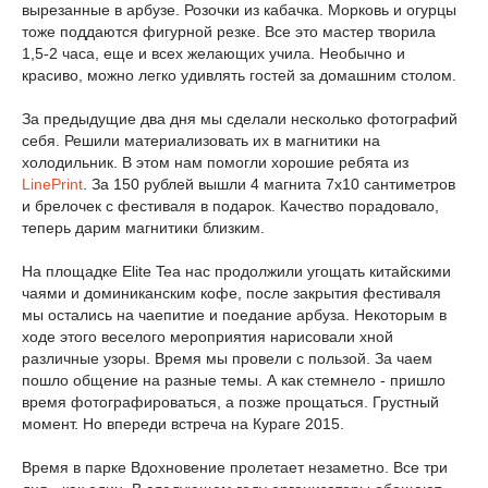
вырезанные в арбузе. Розочки из кабачка. Морковь и огурцы
тоже поддаются фигурной резке. Все это мастер творила
1,5-2 часа, еще и всех желающих учила. Необычно и
красиво, можно легко удивлять гостей за домашним столом.
За предыдущие два дня мы сделали несколько фотографий
себя. Решили материализовать их в магнитики на
холодильник. В этом нам помогли хорошие ребята из
LinePrint
. За 150 рублей вышли 4 магнита 7х10 сантиметров
и брелочек с фестиваля в подарок. Качество порадовало,
теперь дарим магнитики близким.
На площадке Elite Tea нас продолжили угощать китайскими
чаями и доминиканским кофе, после закрытия фестиваля
мы остались на чаепитие и поедание арбуза. Некоторым в
ходе этого веселого мероприятия нарисовали хной
различные узоры. Время мы провели с пользой. За чаем
пошло общение на разные темы. А как стемнело - пришло
время фотографироваться, а позже прощаться. Грустный
момент. Но впереди встреча на Кураге 2015.
Время в парке Вдохновение пролетает незаметно. Все три