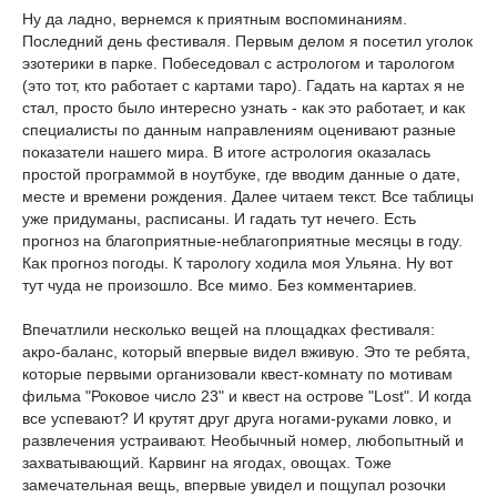
Ну да ладно, вернемся к приятным воспоминаниям.
Последний день фестиваля. Первым делом я посетил уголок
эзотерики в парке. Побеседовал с астрологом и тарологом
(это тот, кто работает с картами таро). Гадать на картах я не
стал, просто было интересно узнать - как это работает, и как
специалисты по данным направлениям оценивают разные
показатели нашего мира. В итоге астрология оказалась
простой программой в ноутбуке, где вводим данные о дате,
месте и времени рождения. Далее читаем текст. Все таблицы
уже придуманы, расписаны. И гадать тут нечего. Есть
прогноз на благоприятные-неблагоприятные месяцы в году.
Как прогноз погоды. К тарологу ходила моя Ульяна. Ну вот
тут чуда не произошло. Все мимо. Без комментариев.
Впечатлили несколько вещей на площадках фестиваля:
акро-баланс, который впервые видел вживую. Это те ребята,
которые первыми организовали квест-комнату по мотивам
фильма "Роковое число 23" и квест на острове "Lost". И когда
все успевают? И крутят друг друга ногами-руками ловко, и
развлечения устраивают. Необычный номер, любопытный и
захватывающий. Карвинг на ягодах, овощах. Тоже
замечательная вещь, впервые увидел и пощупал розочки