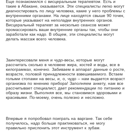
Еще познакомился с висцеральным терапевтом. Есть и
такие в Абакане, оказывается. Эти специалисты легко могут
диагностировать по лицу человека, какие у него проблемы с
внутренними органами. На лице находятся свыше 90 точек,
которые указывают на неполадки внутренних органов.
Висцеральный терапевт за несколько сеансов может
промассировать ваши внутренние органы так, чтобы они
заработали как надо. В общем, эти специалисты могут
делать массаж всего человека.
Заинтересовали меня и чудо-весы, которые могут
рассчитать сколько в человеке жира, костей и воды, все в
килограммах, конечно. Забиваем в аппарат данные о росте,
возрасте, половой принадлежности взвешиваемого. Встаем
голыми стопами на весы, и, о, чудо – нам выдается возраст
организма по мнению прибора! Заполняем анкету, нам все
рассчитывает специалист, дает рекомендации по питанию и
образу жизни. Выполняя все, мы становимся здоровыми и
красивыми. По-моему, очень полезно и несложно.
Впервые я попробовал поиграть на варгане. Так себе
получилось, надо больше практиковаться, не могу
правильно прислонить этот инструмент к зубам.