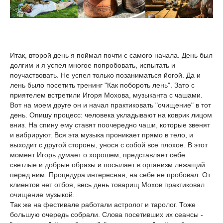
Итак, второй день я поймал почти с самого начала. День был
долгим и я успел многое попробовать, испытать и
поучаствовать. Не успел только позаниматься йогой. Да и
лень было посетить тренинг "Как побороть лень". Зато с
приятелем встретили Игоря Мохова, музыканта с чашами.
Вот на моем друге он и начал практиковать "очищение" в тот
день. Опишу процесс: человека укладывают на коврик лицом
вниз. На спину ему ставят поочередно чаши, которые звенят
и вибрируют. Вся эта музыка проникает прямо в тело, и
выходит с другой стороны, унося с собой все плохое. В этот
момент Игорь думает о хорошем, представляет себе
светлые и добрые образы и посылает в организм лежащий
перед ним. Процедура интересная, на себе не пробовал. От
клиентов нет отбоя, весь день товарищ Мохов практиковал
очищение музыкой.
Так же на фестивале работали астролог и таролог. Тоже
большую очередь собрали. Слова посетивших их сеансы -