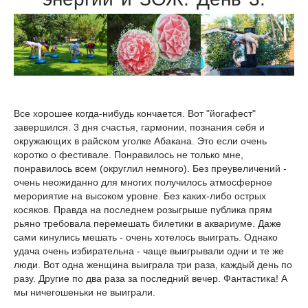
Все хорошее когда-нибудь кончается. Вот "йогафест"
завершился. 3 дня счастья, гармонии, познания себя и
окружающих в райском уголке Абакана. Это если очень
коротко о фестивале. Понравилось не только мне,
понравилось всем (округлил немного). Без преувеличений -
очень неожиданно для многих получилось атмосферное
мерориятие на высоком уровне. Без каких-либо острых
косяков. Правда на последнем розыгрыше публика прям
рьяно требовала перемешать билетики в аквариуме. Даже
сами кинулись мешать - очень хотелось выиграть. Однако
удача очень избирательна - чаще выигрывали одни и те же
люди. Вот одна женщина выиграла три раза, каждый день по
разу. Другие по два раза за последний вечер. Фантастика! А
мы ничегошеньки не выиграли.