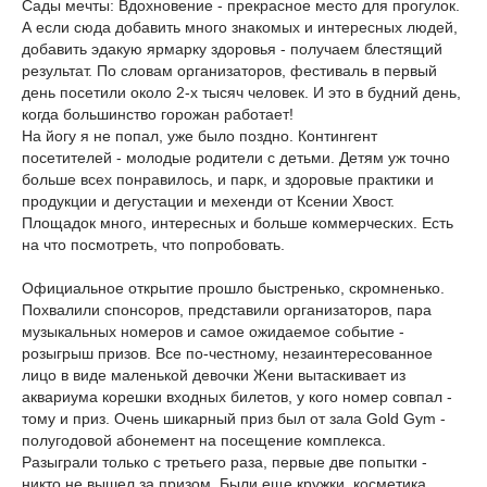
Сады мечты: Вдохновение - прекрасное место для прогулок.
А если сюда добавить много знакомых и интересных людей,
добавить эдакую ярмарку здоровья - получаем блестящий
результат. По словам организаторов, фестиваль в первый
день посетили около 2-х тысяч человек. И это в будний день,
когда большинство горожан работает!
На йогу я не попал, уже было поздно. Контингент
посетителей - молодые родители с детьми. Детям уж точно
больше всех понравилось, и парк, и здоровые практики и
продукции и дегустации и мехенди от Ксении Хвост.
Площадок много, интересных и больше коммерческих. Есть
на что посмотреть, что попробовать.
Официальное открытие прошло быстренько, скромненько.
Похвалили спонсоров, представили организаторов, пара
музыкальных номеров и самое ожидаемое событие -
розыгрыш призов. Все по-честному, незаинтересованное
лицо в виде маленькой девочки Жени вытаскивает из
аквариума корешки входных билетов, у кого номер совпал -
тому и приз. Очень шикарный приз был от зала Gold Gym -
полугодовой абонемент на посещение комплекса.
Разыграли только с третьего раза, первые две попытки -
никто не вышел за призом. Были еще кружки, косметика,