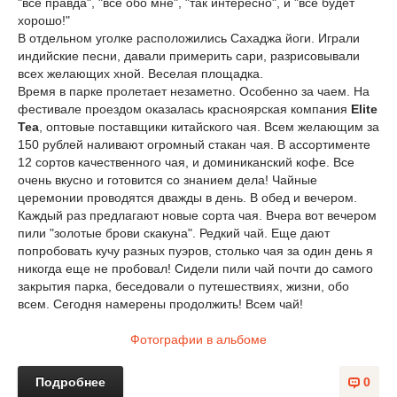
"все правда", "все обо мне", "так интересно", и "все будет
хорошо!"
В отдельном уголке расположились Сахаджа йоги. Играли
индийские песни, давали примерить сари, разрисовывали
всех желающих хной. Веселая площадка.
Время в парке пролетает незаметно. Особенно за чаем. На
фестивале проездом оказалась красноярская компания
Elite
Tea
, оптовые поставщики китайского чая. Всем желающим за
150 рублей наливают огромный стакан чая. В ассортименте
12 сортов качественного чая, и доминиканский кофе. Все
очень вкусно и готовится со знанием дела! Чайные
церемонии проводятся дважды в день. В обед и вечером.
Каждый раз предлагают новые сорта чая. Вчера вот вечером
пили "золотые брови скакуна". Редкий чай. Еще дают
попробовать кучу разных пуэров, столько чая за один день я
никогда еще не пробовал! Сидели пили чай почти до самого
закрытия парка, беседовали о путешествиях, жизни, обо
всем. Сегодня намерены продолжить! Всем чай!
Фотографии в альбоме
Подробнее
0