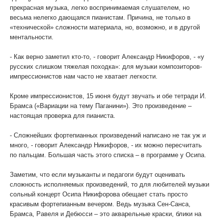
прекрасная музыка, легко воспринимаемая слушателем, но
весьма нелегко дающаяся пианистам. Причина, не только в
«технической» сложности материала, но, возможно, и в другой
ментальности.
- Как верно заметил кто-то, - говорит Александр Никифоров, - «у
русских слишком тяжелая походка»: для музыки композиторов-
импрессионистов нам часто не хватает легкости.
Кроме импрессионистов, 15 июня будут звучать и обе тетради И.
Брамса («Вариации на тему Паганини»). Это произведение –
настоящая проверка для пианиста.
- Сложнейших фортепианных произведений написано не так уж и
много, - говорит Александр Никифоров, - их можно пересчитать
по пальцам. Большая часть этого списка – в программе у Осипа.
Заметим, что если музыканты и педагоги будут оценивать
сложность исполняемых произведений, то для любителей музыки
сольный концерт Осипа Никифорова обещает стать просто
красивым фортепианным вечером. Ведь музыка Сен-Санса,
Брамса, Равеля и Дебюсси – это акварельные краски, блики на