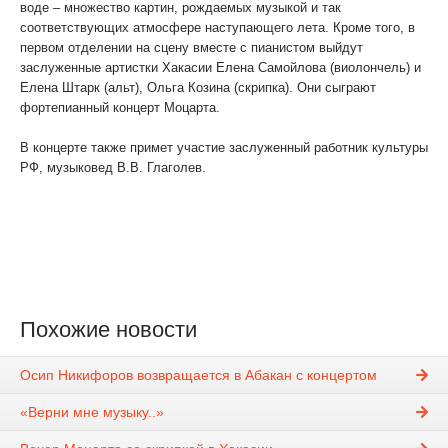
воде – множество картин, рождаемых музыкой и так
соответствующих атмосфере наступающего лета. Кроме того, в
первом отделении на сцену вместе с пианистом выйдут
заслуженные артистки Хакасии Елена Самойлова (виолончель) и
Елена Штарк (альт), Ольга Козина (скрипка). Они сыграют
фортепианный концерт Моцарта.
В концерте также примет участие заслуженный работник культуры
РФ, музыковед В.В. Глаголев.
Концерт лауреата международных конкурсов, пианиста Осипа
Никифорова состоится 15 июня, в 18.30, в Большом Зале.
Справки и заказ билетов по телефонам: 357565, 357328
Похожие новости
Осип Никифоров возвращается в Абакан с концертом
«Верни мне музыку..»