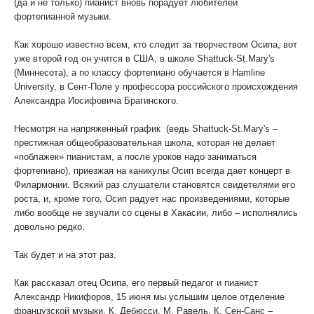
(да и не только) пианист вновь порадует любителей
фортепианной музыки.
Как хорошо известно всем, кто следит за творчеством Осипа, вот
уже второй год он учится в США, в школе Shattuck-St.Mary's
(Миннесота), а по классу фортепиано обучается в Hamline
University, в Сент-Поле у профессора российского происхождения
Александра Иосифовича Брагинского.
Несмотря на напряженный график (ведь Shattuck-St.Mary's –
престижная общеобразовательная школа, которая не делает
«поблажек» пианистам, а после уроков надо заниматься
фортепиано), приезжая на каникулы Осип всегда дает концерт в
Филармонии. Всякий раз слушатели становятся свидетелями его
роста, и, кроме того, Осип радует нас произведениями, которые
либо вообще не звучали со сцены в Хакасии, либо – исполнялись
довольно редко.
Так будет и на этот раз.
Как рассказал отец Осипа, его первый педагог и пианист
Александр Никифоров, 15 июня мы услышим целое отделение
французской музыки. К. Дебюсси, М. Равель, К. Сен-Санс –