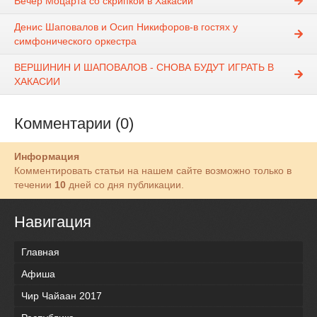
Вечер Моцарта со скрипкой в Хакасии
Денис Шаповалов и Осип Никифоров-в гостях у
симфонического оркестра
ВЕРШИНИН И ШАПОВАЛОВ - СНОВА БУДУТ ИГРАТЬ В
ХАКАСИИ
Комментарии (0)
Информация
Комментировать статьи на нашем сайте возможно только в
течении
10
дней со дня публикации.
Навигация
Главная
Афиша
Чир Чайаан 2017