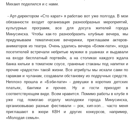
Михаил поделился и с нами.
-
Как давно вы работаете в развлекательной сфере?
- Арт-директором «Сто карат» я работаю вот уже полгода. В мои
обязанности входит организация разнообразных мероприятий,
культурных программ, все для досуга жителей города
Минусинска. Чтобы как-то разнообразить клубные вечера, мы
придумываем тематические вечеринки, приглашаем актеров-
аниматоров из театра. Очень удались вечера «Бомж-пати», когда
посетителей встречали небритые мужики в ушанках и выдавали
на входе бесплатный портвейн, а на столиках каждого ждала
банка кильки в томатном соусе, граненые стаканы под напитки и
прочие «радости» такой жизни. Все атрибуты мы искали сами по
гаражам и чуланам, создавали обстановку из подручных средств.
Неплохо прошла и «Бэби-пати» - девушки в коротких детских
платьях, бантики и прочее. Ну и гости приходят в
соответствующем виде. Всем нравится. Помимо работы в клубе я
уже год помогаю отделу молодежи города Минусинска,
организовываю разные фестивали – рок, хип-хоп… часто меня
приглашают в жюри КВН и других конкурсов, например,
«Молодая семья».
- За это вас и наградили! А какие эмоции вы испытывали,
когда узнали о такой почетной премии?