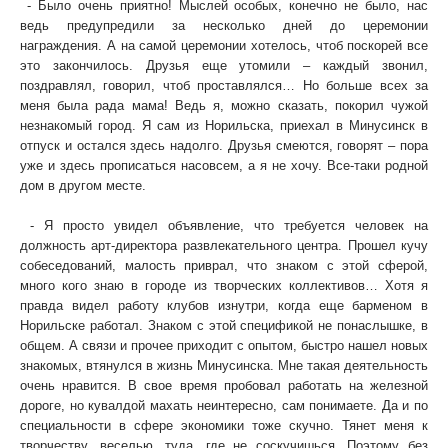
- Было очень приятно! Мыслей особых, конечно не было, нас
ведь предупредили за несколько дней до церемонии
награждения. А на самой церемонии хотелось, чтоб поскорей все
это закончилось. Друзья еще утомили – каждый звонил,
поздравлял, говорил, чтоб проставлялся… Но больше всех за
меня была рада мама! Ведь я, можно сказать, покорил чужой
незнакомый город. Я сам из Норильска, приехал в Минусинск в
отпуск и остался здесь надолго. Друзья смеются, говорят – пора
уже и здесь прописаться насовсем, а я не хочу. Все-таки родной
дом в другом месте.
- Как вы попали на эту работу?
- Я просто увидел объявление, что требуется человек на
должность арт-директора развлекательного центра. Прошел кучу
собеседований, малость приврал, что знаком с этой сферой,
много кого знаю в городе из творческих коллективов… Хотя я
правда видел работу клубов изнутри, когда еще барменом в
Норильске работал. Знаком с этой спецификой не понаслышке, в
общем. А связи и прочее приходит с опытом, быстро нашел новых
знакомых, втянулся в жизнь Минусинска. Мне такая деятельность
очень нравится. В свое время пробовал работать на железной
дороге, но кувалдой махать неинтересно, сам понимаете. Да и по
специальности в сфере экономики тоже скучно. Тянет меня к
творчеству, веселью, туда, где не соскучишься. Поэтому без