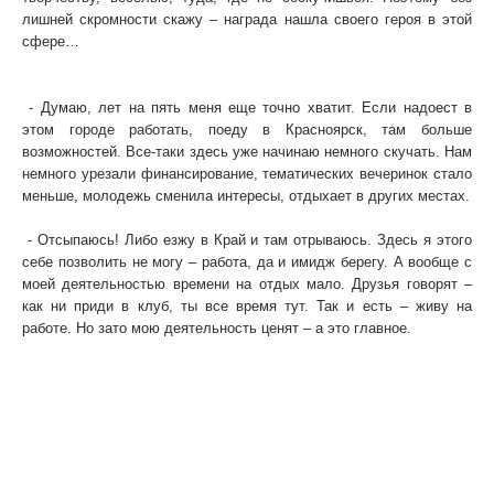
лишней скромности скажу – награда нашла своего героя в этой
сфере…
- А вы нашли свое истинное призвание! Как думаете, долго
еще будете этим заниматься?
- Думаю, лет на пять меня еще точно хватит. Если надоест в
этом городе работать, поеду в Красноярск, там больше
возможностей. Все-таки здесь уже начинаю немного скучать. Нам
немного урезали финансирование, тематических вечеринок стало
меньше, молодежь сменила интересы, отдыхает в других местах.
- А вы сами как отдыхаете?
- Отсыпаюсь! Либо езжу в Край и там отрываюсь. Здесь я этого
себе позволить не могу – работа, да и имидж берегу. А вообще с
моей деятельностью времени на отдых мало. Друзья говорят –
как ни приди в клуб, ты все время тут. Так и есть – живу на
работе. Но зато мою деятельность ценят – а это главное.
Текст: Ярослава Носова