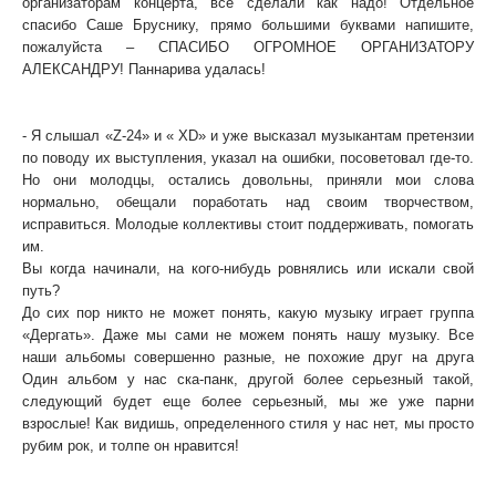
организаторам концерта, все сделали как надо! Отдельное
спасибо Саше Бруснику, прямо большими буквами напишите,
пожалуйста – СПАСИБО ОГРОМНОЕ ОРГАНИЗАТОРУ
АЛЕКСАНДРУ! Паннарива удалась!
- Как вам наши Абаканские рок-группы? Вы вообще
поддерживаете молодые коллективы?
- Я слышал «Z-24» и « XD» и уже высказал музыкантам претензии
по поводу их выступления, указал на ошибки, посоветовал где-то.
Но они молодцы, остались довольны, приняли мои слова
нормально, обещали поработать над своим творчеством,
исправиться. Молодые коллективы стоит поддерживать, помогать
им.
Вы когда начинали, на кого-нибудь ровнялись или искали свой
путь?
До сих пор никто не может понять, какую музыку играет группа
«Дергать». Даже мы сами не можем понять нашу музыку. Все
наши альбомы совершенно разные, не похожие друг на друга
Один альбом у нас ска-панк, другой более серьезный такой,
следующий будет еще более серьезный, мы же уже парни
взрослые! Как видишь, определенного стиля у нас нет, мы просто
рубим рок, и толпе он нравится!
- А ваши отношения в группе дружеские или все-таки вы
коллеги?