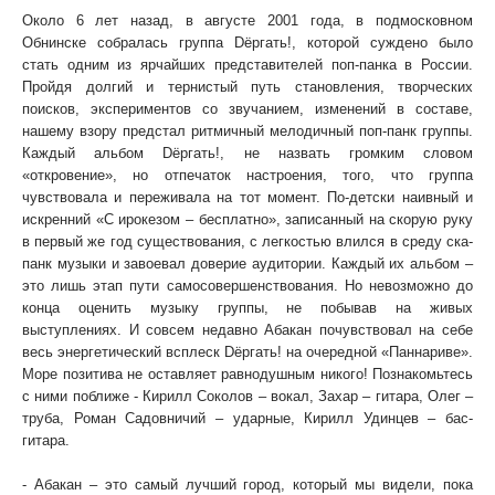
Около 6 лет назад, в августе 2001 года, в подмосковном
Обнинске собралась группа Dёргать!, которой суждено было
стать одним из ярчайших представителей поп-панка в России.
Пройдя долгий и тернистый путь становления, творческих
поисков, экспериментов со звучанием, изменений в составе,
нашему взору предстал ритмичный мелодичный поп-панк группы.
Каждый альбом Dёргать!, не назвать громким словом
«откровение», но отпечаток настроения, того, что группа
чувствовала и переживала на тот момент. По-детски наивный и
искренний «С ирокезом – бесплатно», записанный на скорую руку
в первый же год существования, с легкостью влился в среду ска-
панк музыки и завоевал доверие аудитории. Каждый их альбом –
это лишь этап пути самосовершенствования. Но невозможно до
конца оценить музыку группы, не побывав на живых
выступлениях. И совсем недавно Абакан почувствовал на себе
весь энергетический всплеск Dёргать! на очередной «Паннариве».
Море позитива не оставляет равнодушным никого! Познакомьтесь
с ними поближе - Кирилл Соколов – вокал, Захар – гитара, Олег –
труба, Роман Садовничий – ударные, Кирилл Удинцев – бас-
гитара.
- Вы прокатились по Сибири. Как вам столица Хакасии?
- Абакан – это самый лучший город, который мы видели, пока