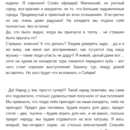
ездили. Я серьезно! Слово офицера! Маленький, но уютный
город, все красиво и аккуратно, не то, что большие задымленные
города. Продвинутый и приятный во всех отношениях. И встретил
он нас очень даже радушно! На концерте мы отдали себя
полностью, без остатка!
Да, это было видно, когда вы прыгнули в толпу… не страшно
было прыгать-то?
Страшно, конечно! А что делать? Людям доверять надо… да и я
же вижу, как меня зал воспринимает, как тусуется под нашу
музыку – такие люди упасть не дадут! Я живой, целый даже вот…
хотя на одном из концертов тура лишился переднего зуба – вот
чего стоит хорошее выступление! Закончу тур, поеду домой
вставлять. Но зато будет что вспомнить о Сибири!
- Во время вашего выступления сложилось впечатление, что
не вы зажигали зал, а зал вас зажег. Это так?
- Да! Народ у вас просто супер!!! Такой заряд позитива, мы сами
его подхватили, столько удовольствия получили от выступления!
Мы привыкли, что люди либо приходят на наши концерты, либо не
приходят. Придет два человека, будем играть для двух, придет
сотня – две, тысяча – будем играть для них, и не важно, сколько
придет народу, мы будем отдаваться на всю катушку. Я весь
мокрый, бас-гитарист охрип, но столько впечатлений! Спасибо