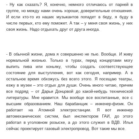
- Ну как сказать? Я, конечно, немного отличаюсь от парней в
группе, но между нами очень хороши, доверительные отношения.
И если кто-то из наших музыкантов попадет в беду, я буду в
числе первых, кто ему поможет. А так – у меня своя жизнь, у них
своя жизнь. Надо отдыхать друг от друга иногда.
- У вас получилось очень зажигательное выступление
сегодня. Устали, наверное, очень? Как отдыхаете после таких
концертов?
- В обычной жизни, дома я совершенно не пью. Вообще. И живу
нормальной жизнью. Только в турах, перед концертами могу
выпить пива или коньяку, чтобы создать соответствующее
состояние для выступления, вот как сегодня, например. А в
остальное время обхожусь без всего этого. Я посещаю театры,
езжу в музеи – это отдых для души. Очень много читаю, причем
все подряд – от Дарьи Донцовой до какой-нибудь технической
литературы. Мне нравится. Мы вообще все воспитанные, все с
высшим образованием. Наш барабанщик – инженер-физик. Он
работает на Атомной электростанции. Я вот инженер
автомеханических систем, был инспектором ГАИ, до этого
работал в уголовном розыске, а до этого служил в ВДВ. Илья
сейчас проектирует газовый электропровод. Вот такие мы все.
- А когда вы закончите, вы…