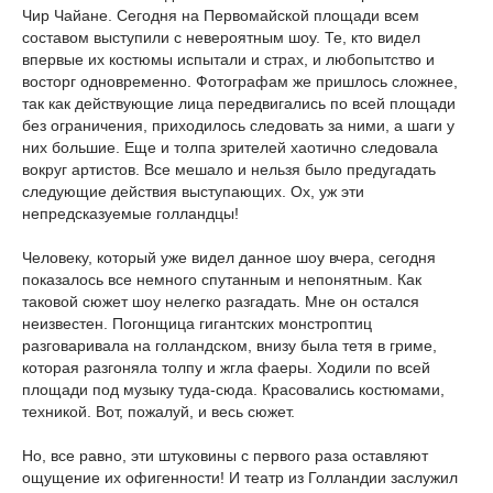
Чир Чайане. Сегодня на Первомайской площади всем
составом выступили с невероятным шоу. Те, кто видел
впервые их костюмы испытали и страх, и любопытство и
восторг одновременно. Фотографам же пришлось сложнее,
так как действующие лица передвигались по всей площади
без ограничения, приходилось следовать за ними, а шаги у
них большие. Еще и толпа зрителей хаотично следовала
вокруг артистов. Все мешало и нельзя было предугадать
следующие действия выступающих. Ох, уж эти
непредсказуемые голландцы!
Человеку, который уже видел данное шоу вчера, сегодня
показалось все немного спутанным и непонятным. Как
таковой сюжет шоу нелегко разгадать. Мне он остался
неизвестен. Погонщица гигантских монстроптиц
разговаривала на голландском, внизу была тетя в гриме,
которая разгоняла толпу и жгла фаеры. Ходили по всей
площади под музыку туда-сюда. Красовались костюмами,
техникой. Вот, пожалуй, и весь сюжет.
Но, все равно, эти штуковины с первого раза оставляют
ощущение их офигенности! И театр из Голландии заслужил