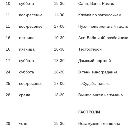
10
суббота
18-30
Саня, Ваня, Римас
11
воскресенье
11-00
Клочки по закоулочкам
11
воскресенье
17-00
Ну,оч-чень женатый такси
16
пятница
10-30
Али-Баба и 40 разбойник
16
пятница
18-30
Тестостерон
17
суббота
18-30
Дамский портной
24
суббота
18-30
В тени виноградника
25
воскресенье
17-00
…Судьбы наши…
28
среда
18-30
Вышел ангел из тумана…
ГАСТРОЛИ
29
четв.
18-30
Незамужняя женщина