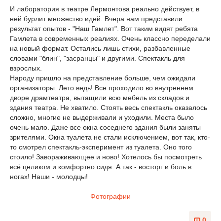
И лаборатория в театре Лермонтова реально действует, в
ней бурлит множество идей. Вчера нам представили
результат опытов - "Наш Гамлет". Вот таким видят ребята
Гамлета в современных реалиях. Очень классно переделали
на новый формат. Остались лишь стихи, разбавленные
словами "блин", "засранцы" и другими. Спектакль для
взрослых.
Народу пришло на представление больше, чем ожидали
организаторы. Лето ведь! Все проходило во внутреннем
дворе драмтеатра, вытащили всю мебель из складов и
здания театра. Не хватило. Стоять весь спектакль оказалось
сложно, многие не выдерживали и уходили. Места было
очень мало. Даже все окна соседнего здания были заняты
зрителями. Окна туалета не стали исключением, вот так, кто-
то смотрел спектакль-эксперимент из туалета. Оно того
стоило! Завораживающее и ново! Хотелось бы посмотреть
всё целиком и комфортно сидя. А так - восторг и боль в
ногах! Наши - молодцы!
Фотографии
0