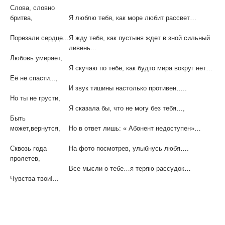
Слова, словно
бритва,
Я люблю тебя, как море любит рассвет…
Порезали сердце...
Я жду тебя, как пустыня ждет в зной сильный
ливень…
Любовь умирает,
Я скучаю по тебе, как будто мира вокруг нет…
Её не спасти...,
И звук тишины настолько противен…..
Но ты не грусти,
Я сказала бы, что не могу без тебя…,
Быть
может,вернутся,
Но в ответ лишь: « Абонент недоступен»…
Сквозь года
На фото посмотрев, улыбнусь любя….
пролетев,
Все мысли о тебе…я теряю рассудок…
Чувства твои!...