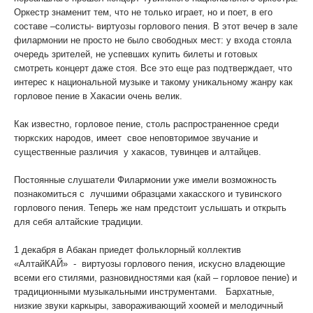
Оркестр знаменит тем, что не только играет, но и поет, в его
составе –солисты- виртуозы горлового пения. В этот вечер в зале
филармонии не просто не было свободных мест: у входа стояла
очередь зрителей, не успевших купить билеты и готовых
смотреть концерт даже стоя. Все это еще раз подтверждает, что
интерес к национальной музыке и такому уникальному жанру как
горловое пение в Хакасии очень велик.
Как известно, горловое пение, столь распространенное среди
тюркских народов, имеет свое неповторимое звучание и
существенные различия у хакасов, тувинцев и алтайцев.
Постоянные слушатели Филармонии уже имели возможность
познакомиться с лучшими образцами хакасского и тувинского
горлового пения. Теперь же нам предстоит услышать и открыть
для себя алтайские традиции.
1 декабря в Абакан приедет фольклорный коллектив
«АлтайКАЙ» - виртуозы горлового пения, искусно владеющие
всеми его стилями, разновидностями кая (кай – горловое пение) и
традиционными музыкальными инструментами. Бархатные,
низкие звуки каркыры, завораживающий хоомей и мелодичный