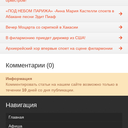
оркестром!
«ПОД НЕБОМ ПАРИЖА» -Анна Мария Кастелли споетв в
Абакане песни Эдит Пиаф
Вечер Моцарта со скрипкой в Хакасии
В филармонию приедет дирижер из США!
Архиерейский хор впервые споет на сцене филармонии
Комментарии (0)
Информация
Комментировать статьи на нашем сайте возможно только в
течении
10
дней со дня публикации.
Навигация
Главная
Афиша