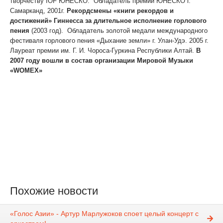
творчеству IOF ЮНЕСКО. Обладатель премии ЮНЕСКО г.
Самарканд, 2001г.
Рекордсмены «книги рекордов и
достижений» Гиннесса за длительное исполнение горлового
пения
(2003 год). Обладатель золотой медали международного
фестиваля горлового пения «Дыхание земли» г. Улан-Удэ. 2005 г.
Лауреат премии им. Г. И. Чороса-Гуркина Республики Алтай.
В
2007 году вошли в состав организации Мировой Музыки
«WOMEX»
Начало концерта – 1 декабря, в 16.00, в Большом Зале
Хакасской республиканской филармонии им. В.Г. Чаптыкова
(ул. Ленина, 76).
Стоимость билетов - от 200 до 400р. Специальные скидки
для школьных и студенческих групп.
Справки и заказ билетов по телефонам: (3902) 357565, 357328
Похожие новости
«Голос Азии» - Артур Марлужоков споет целый концерт с