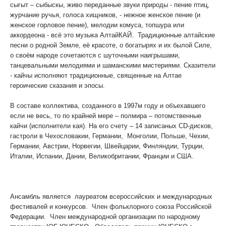
сыгыт – сыбыскы, живо переданные звуки природы - пение птиц,
журчание ручья, голоса хищников, - нежное женское пение (и
женское горловое пение), мелодии комуса, топшура или
аккордеона - всё это музыка АлтайКАЙ. Традиционные алтайские
песни о родной Земле, её красоте, о богатырях и их былой Силе,
о своём народе сочетаются с шуточными наигрышами,
танцевальными мелодиями и шаманскими мистериями. Сказители
- кайчы исполняют традиционные, священные на Алтае
героические сказания и эпосы.
В составе коллектива, созданного в 1997м году и объехавшего
если не весь, то по крайней мере – полмира – потомственные
кайчи (исполнители кая). На его счету – 14 записаных СD-дисков,
гастроли в Чехословакии, Германии, Монголии, Польше, Чехии,
Германии, Австрии, Норвегии, Швейцарии, Финляндии, Турции,
Италии, Испании, Дании, Великобритании, Франции и США.
Ансамбль является лауреатом всероссийских и международных
фестивалей и конкурсов. Член фольклорного союза Российской
Федерации. Член международной организации по народному