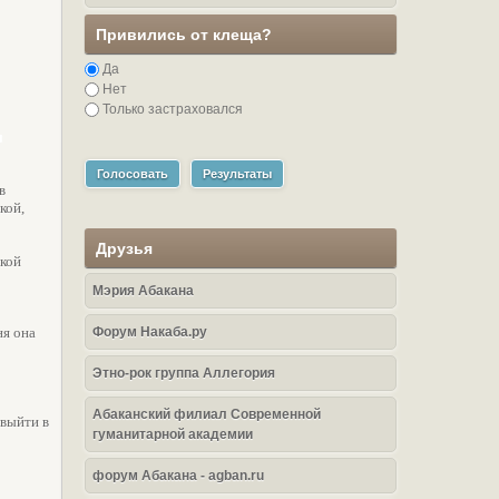
Привились от клеща?
Да
Нет
Только застраховался
и
Голосовать
Результаты
в
кой,
Друзья
кой
Мэрия Абакана
ня она
Форум Накаба.ру
Этно-рок группа Аллегория
Абаканский филиал Современной
 выйти в
гуманитарной академии
форум Абакана - agban.ru