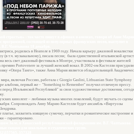
ой страстью» - так часто пишут в афишах и анонсах, говоря об Анне Мари
 с программой, состоящей из популярных французских песен, выступит в
 В.Г. Чаптыкова 18 декабря.
 актриса, родилась в Неаполе в 1969 году. Начала карьеру джазовой вокалистки 
ру (в т.ч. музыкальному), писала песни; была единственной итальянской артист
на весь свет джазовый фестиваль в Монтре, участвовала в фестивале жителей
а премию Portovenere за лучший женский вокал. В 2002-ом Кастелли присудили
вку «Опера Танго», также Анна Мария является обладательницей Академичес
мира, включая Россию, работала с Giorgio Gaslini, Lithuanian State Symphony
тыре альбома, первый же - "Something to Remember" получил отличную прессу.
и перед Итальянской Республикой" за свои художественные достижения, сегод
ку.
узских кинолент – любимая музыка многих поколений, будут звучать со сцены
екабря. Сопровождать Анну Марию Кастелли будет ансамбль «Виртуозы
Шендрика.
 платье, захватить изящную сумочку, перчатки и романтическое настроение и
ыки – гарантировано.
льшом Зале, в Хакасской республиканской филармонии им. В.Г. Чаптыкова.
ьные скидки для школьных и студенческих групп.
02)357565, 357328