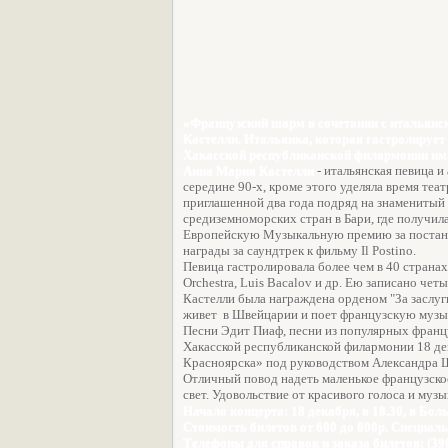
«Французский шарм в сочетании с итальянск
Кастелли. Итальянка, которая гастролирует
Хакасской республиканской филармонии им.
Анна Мария Кастелли
- итальянская певица и
середине 90-х, кроме этого уделяла время теат
приглашенной два года подряд на знаменитый 
средиземноморских стран в Бари, где получил
Европейскую Музыкальную премию за постано
награды за саундтрек к фильму Il Postino.
Певица гастролировала более чем в 40 странах 
Orchestra, Luis Bacalov и др. Ею записано че
Кастелли была награждена орденом "За заслуг
живет в Швейцарии и поет французскую музы
Песни Эдит Пиаф, песни из популярных франц
Хакасской республиканской филармонии 18 д
Красноярска» под руководством Александра 
Отличный повод надеть маленькое французское
свет. Удовольствие от красивого голоса и муз
Начало концерта: 18 декабря, в 18.30, в Бо
Стоимость билетов от 600 до 800р. Специал
Телефоны для справок и заказа билетов: (39