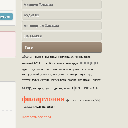
Аукцион Хакасии
Аудит 01
нуться
Автопортал Хакасии
3D-Абакан
Теги
абакан
,
,
,
,
,
,
выход
вьетнам
голландия
гонки
джаз
концерт
,
,
,
,
,
,
зеленый2019
зож
йога
квест
квеструм
,
,
,
курага
курагино
лед
минусинский драматический
,
,
,
,
,
,
,
театр
музей
музыка
мчс
нячанг
опера
оркестр
,
,
,
,
,
,
отпуск
путешествие
репертуар
сказка
спектакль
спорт
фестиваль
театр
,
,
,
,
,
,
театры
тува
туризм
тыва
филармония
чир
,
,
,
фотоохота
хакасия
чайаан
,
,
чудеса
штарк
Показать все теги