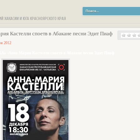
ИЙ ХАКАСИИ И ЮГА КРАСНОЯРСКОГО КРАЯ
 Кастелли споетв в Абакане песни Эдит Пиаф
ря 2012
-Анна Мария Кастелли споетв в Абакане песни Эдит Пиаф