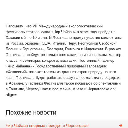
227143, 357328, 224874 стоимость билетов – 150р.
Напомним, что VII Международный эколого-этнический
фестиваль театров кукол «Чир Чайаан» в этом году пройдет в
Хакасии с 3 по 10 июля. В Фестивале примут участие коллективы
из России, Украины, США, Италии, Перу, Республики Сербской,
Боснии и Герцоговины, Болгарии, Гонконга и Индонезии. В рамках
Фестиваля пройдут не только спектакли, но и кинопоказы, мастер-
классы и семинары, концерты, выставки. Постоянный партнер
«Чир Чайаана» - Государственный природный заповедник
«Хакасский» покажет гостям из дальних стран природу нашего
края. Фестиваль будет работать сразу на нескольких площадках
в Абакане, участники Фестиваля также побывают со спектаклями
div
в Таштыпе, Черемушках и пос.Майна, Абазе и Черногорске.
align=
Похожие новости
Чир Чайаан впервые приедет в Черногорск!