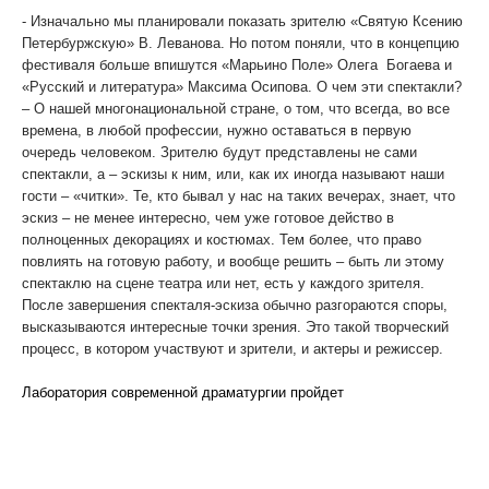
- Изначально мы планировали показать зрителю «Святую Ксению
Петербуржскую» В. Леванова. Но потом поняли, что в концепцию
фестиваля больше впишутся «Марьино Поле» Олега Богаева и
«Русский и литература» Максима Осипова. О чем эти спектакли?
– О нашей многонациональной стране, о том, что всегда, во все
времена, в любой профессии, нужно оставаться в первую
очередь человеком. Зрителю будут представлены не сами
спектакли, а – эскизы к ним, или, как их иногда называют наши
гости – «читки». Те, кто бывал у нас на таких вечерах, знает, что
эскиз – не менее интересно, чем уже готовое действо в
полноценных декорациях и костюмах. Тем более, что право
повлиять на готовую работу, и вообще решить – быть ли этому
спектаклю на сцене театра или нет, есть у каждого зрителя.
После завершения спекталя-эскиза обычно разгораются споры,
высказываются интересные точки зрения. Это такой творческий
процесс, в котором участвуют и зрители, и актеры и режиссер.
Лаборатория современной драматургии пройдет
в фойе второго
этажа драмтеатра, 5 июня, начало – в 11.30. Зрителю покажут
«Марьино поле». А в 16.30 - «Русский и литература».
Купить
билеты можно уже сейчас в кассах театра «Сказка»,
Драмтеатра и ЦК им. Кадышева. Телефоны для справок: