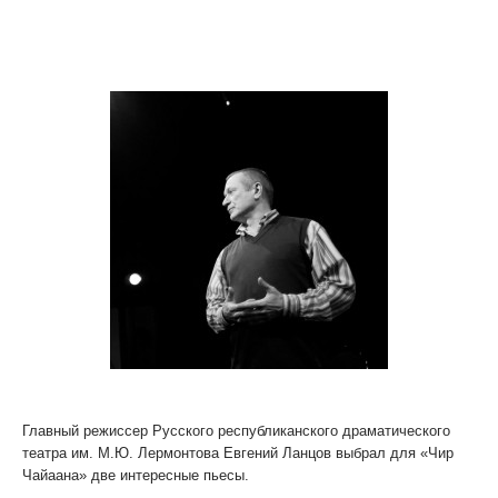
Русский театр проведет на «Чир Чайаане» лабораторию
современной драматургии
Главный режиссер Русского республиканского драматического
театра им. М.Ю. Лермонтова Евгений Ланцов выбрал для «Чир
Чайаана» две интересные пьесы.