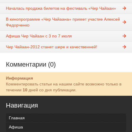
Началась продажа билетов на фестиваль «Чир Чайаан»
В кинопрограмме «Чир Чайаана» примет участие Алексей
Федорченко
Афиша Чир Чайаан с 3 по 7 июля
Чир Чайаан-2012 станет шире и качественней!
Комментарии (0)
Информация
Комментировать статьи на нашем сайте возможно только в
течении
10
дней со дня публикации.
Навигация
Главная
Афиша