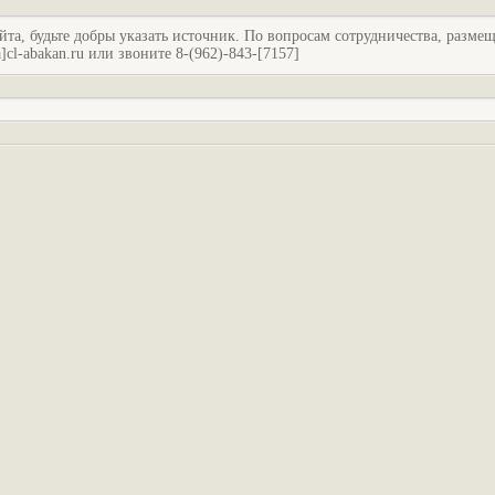
йта, будьте добры указать источник. По вопросам сотрудничества, разме
l-abakan.ru или звоните 8-(962)-843-[7157]