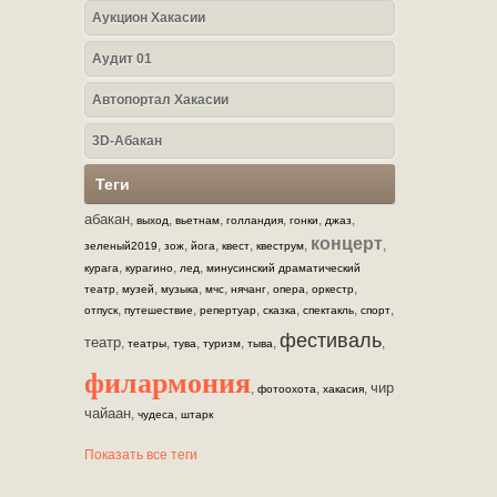
Аукцион Хакасии
Аудит 01
Автопортал Хакасии
3D-Абакан
Теги
абакан
,
,
,
,
,
,
выход
вьетнам
голландия
гонки
джаз
концерт
,
,
,
,
,
,
зеленый2019
зож
йога
квест
квеструм
,
,
,
курага
курагино
лед
минусинский драматический
,
,
,
,
,
,
,
театр
музей
музыка
мчс
нячанг
опера
оркестр
,
,
,
,
,
,
отпуск
путешествие
репертуар
сказка
спектакль
спорт
фестиваль
театр
,
,
,
,
,
,
театры
тува
туризм
тыва
филармония
чир
,
,
,
фотоохота
хакасия
чайаан
,
,
чудеса
штарк
Показать все теги