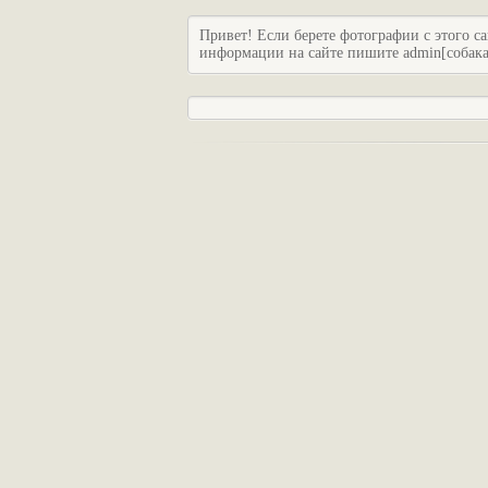
Привет! Если берете фотографии с этого са
информации на сайте пишите admin[собака]c