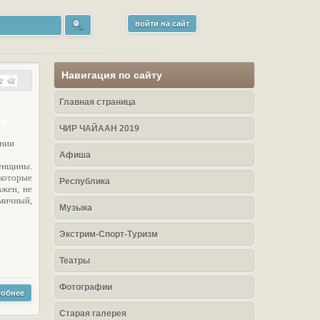
войти на сайт
Навигация по сайту
Главная страница
я...
ЧИР ЧАЙААН 2019
онии
Афиша
енщины.
которые
Республика
ажен, не
амичный,
Музыка
Экстрим-Спорт-Туризм
Театры
Фотографии
обнее
Старая галерея