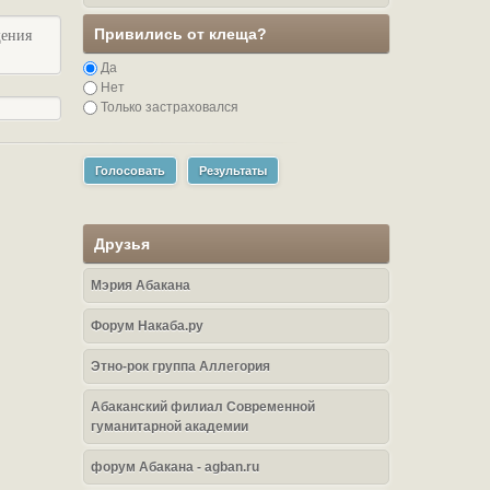
Привились от клеща?
щения
Да
Нет
Только застраховался
Голосовать
Результаты
Друзья
Мэрия Абакана
Форум Накаба.ру
Этно-рок группа Аллегория
Абаканский филиал Современной
гуманитарной академии
форум Абакана - agban.ru