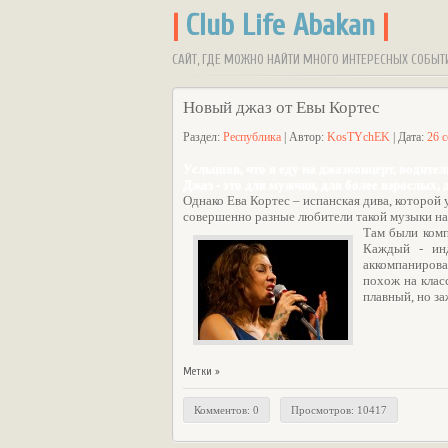
|
Club Life Abakan
|
САЙТ, ГДЕ МОЖНО НАЙТИ МНОГО ИНТЕРЕСНЫХ СОБЫТ
Новый джаз от Евы Кортес
Раздел:
Республика
| Автор:
KosTYchEK
| Дата:
26 
Услышав, что я еду на джазконцерт, водитель
Джаз - это для мужчин, для более взрослых, 
Однако Ева Кортес – испанская дива, которой
совершенно разные любители такой музыки на
Там были ком
Каждый - инд
аккомпанирова
похож на клас
плавный, но з
Метки »
Комментов: 0
Просмотров: 10417