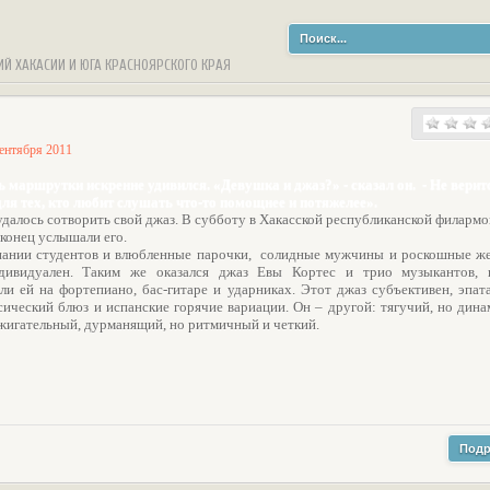
ИЙ ХАКАСИИ И ЮГА КРАСНОЯРСКОГО КРАЯ
сентября 2011
 маршрутки искренне удивился. «Девушка и джаз?» - сказал он. - Не веритс
для тех, кто любит слушать что-то помощнее и потяжелее».
 удалось сотворить свой джаз. В субботу в Хакасской республиканской филарм
конец услышали его.
пании студентов и влюбленные парочки, солидные мужчины и роскошные ж
ивидуален. Таким же оказался джаз Евы Кортес и трио музыкантов, 
ли ей на фортепиано, бас-гитаре и ударниках. Этот джаз субъективен, эпат
сический блюз и испанские горячие вариации. Он – другой: тягучий, но дин
ажигательный, дурманящий, но ритмичный и четкий.
Подр