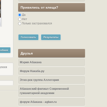
Привились от клеща?
Да
Нет
Только застраховался
Голосовать
Результаты
обнее
Друзья
Мэрия Абакана
щения
Форум Накаба.ру
Этно-рок группа Аллегория
Абаканский филиал Современной
гуманитарной академии
форум Абакана - agban.ru