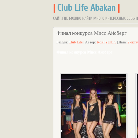
|
Club Life Abakan
|
САЙТ, ГДЕ МОЖНО НАЙТИ МНОГО ИНТЕРЕСНЫХ СОБЫТ
Финал конкурса Мисс Айсберг
Раздел:
Club Life
| Автор:
KosTYchEK
| Дата:
2 октя
Финал конкурса Мисс Айсберг