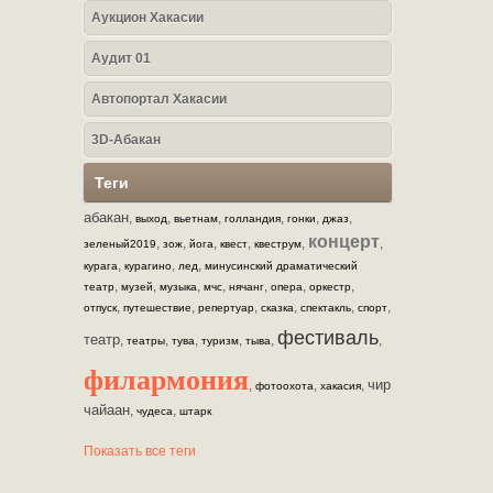
Аукцион Хакасии
Аудит 01
Автопортал Хакасии
3D-Абакан
Теги
абакан
,
,
,
,
,
,
выход
вьетнам
голландия
гонки
джаз
концерт
,
,
,
,
,
,
зеленый2019
зож
йога
квест
квеструм
,
,
,
курага
курагино
лед
минусинский драматический
,
,
,
,
,
,
,
театр
музей
музыка
мчс
нячанг
опера
оркестр
,
,
,
,
,
,
отпуск
путешествие
репертуар
сказка
спектакль
спорт
фестиваль
театр
,
,
,
,
,
,
театры
тува
туризм
тыва
филармония
чир
,
,
,
фотоохота
хакасия
чайаан
,
,
чудеса
штарк
Показать все теги