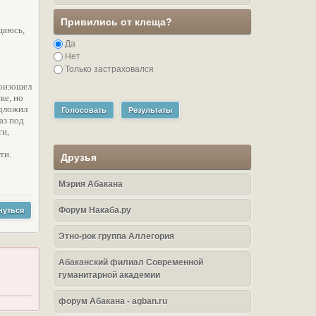
Привились от клеща?
щаюсь,
Да
Нет
Только застраховался
роизошел
ке, но
едложил
Голосовать
Результаты
аз под
ги,
сти.
Друзья
Мэрия Абакана
Форум Накаба.ру
нуться
Этно-рок группа Аллегория
Абаканский филиал Современной
гуманитарной академии
форум Абакана - agban.ru