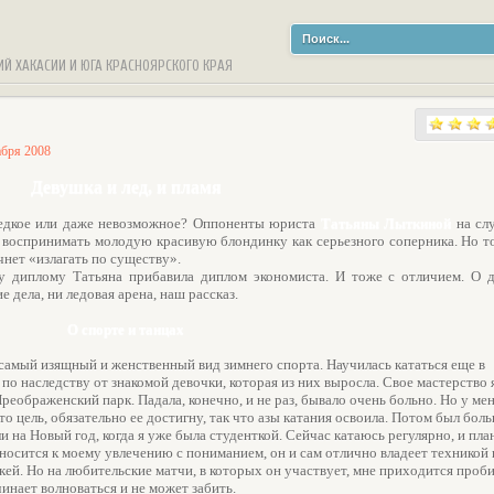
ИЙ ХАКАСИИ И ЮГА КРАСНОЯРСКОГО КРАЯ
абря 2008
Девушка и лед, и пламя
 редкое или даже невозможное? Оппоненты юриста
Татьяны Лыткиной
на сл
т воспринимать молодую красивую блондинку как серьезного соперника. Но т
ачнет «излагать по существу».
у диплому Татьяна прибавила диплом экономиста. И тоже с отличием. О д
 дела, ни ледовая арена, наш рассказ.
О спорте и танцах
 самый изящный и женственный вид зимнего спорта. Научилась кататься еще в
о наследству от знакомой девочки, которая из них выросла. Свое мастерство 
реображенский парк. Падала, конечно, и не раз, бывало очень больно. Но у мен
то цель, обязательно ее достигну, так что азы катания освоила. Потом был бол
и на Новый год, когда я уже была студенткой. Сейчас катаюсь регулярно, и пл
носится к моему увлечению с пониманием, он и сам отлично владеет техникой 
ей. Но на любительские матчи, в которых он участвует, мне приходится проб
чинает волноваться и не может забить.