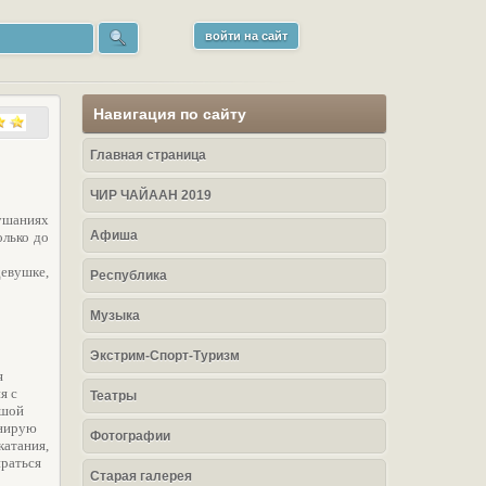
войти на сайт
Навигация по сайту
Главная страница
ЧИР ЧАЙААН 2019
ушаниях
Афиша
олько до
евушке,
Республика
Музыка
Экстрим-Спорт-Туризм
я
я с
Театры
ьшой
анирую
Фотографии
катания,
ираться
Старая галерея