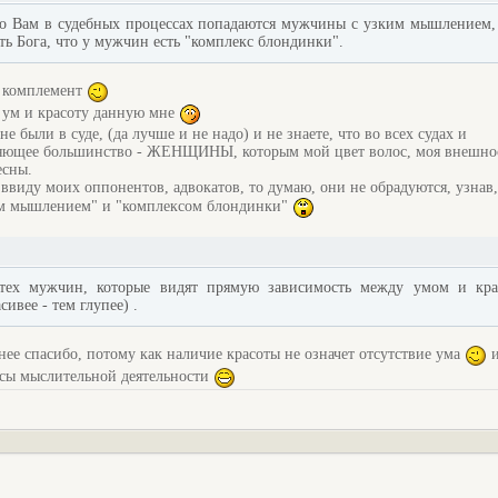
то Вам в судебных процессах попадаются мужчины с узким мышлением,
ь Бога, что у мужчин есть "комплекс блондинки".
а комплемент
а ум и красоту данную мне
е были в суде, (да лучше и не надо) и не знаете, что во всех судах и
ляющее большинство - ЖЕНЩИНЫ, которым мой цвет волос, моя внешно
есны.
ввиду моих оппонентов, адвокатов, то думаю, они не обрадуются, узнав,
им мышлением" и "комплексом блондинки"
 тех мужчин, которые видят прямую зависимость между умом и кра
ивее - тем глупее) .
ннее спасибо, потому как наличие красоты не означет отсутствие ума
и
сы мыслительной деятельности