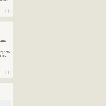
 менее
| | | |
ренне
ерпеть
 (чем
| | | |