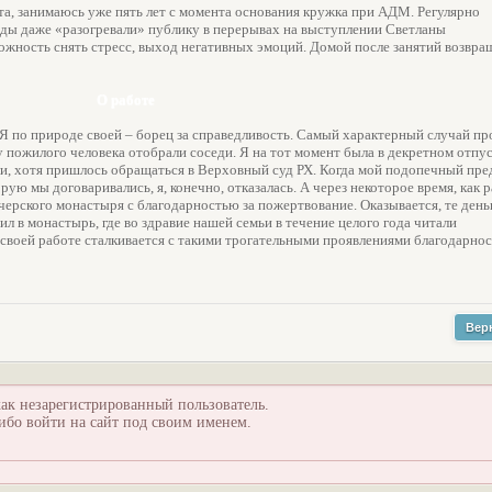
та, занимаюсь уже пять лет с момента основания кружка при АДМ. Регулярно
ды даже «разогревали» публику в перерывах на выступлении Светланы
ожность снять стресс, выход негативных эмоций. Домой после занятий возвра
О работе
 Я по природе своей – борец за справедливость. Самый характерный случай п
 у пожилого человека отобрали соседи. Я на тот момент была в декретном отпус
али, хотя пришлось обращаться в Верховный суд РХ. Когда мой подопечный пр
ую мы договаривались, я, конечно, отказалась. А через некоторое время, как р
ерского монастыря с благодарностью за пожертвование. Оказывается, те день
ил в монастырь, где во здравие нашей семьи в течение целого года читали
 своей работе сталкивается с такими трогательными проявлениями благодарно
Вер
ак незарегистрированный пользователь.
ибо войти на сайт под своим именем.