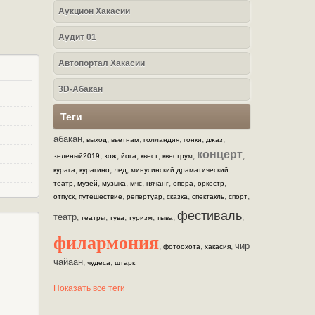
Аукцион Хакасии
Аудит 01
Автопортал Хакасии
3D-Абакан
Теги
абакан
,
,
,
,
,
,
выход
вьетнам
голландия
гонки
джаз
концерт
,
,
,
,
,
,
зеленый2019
зож
йога
квест
квеструм
,
,
,
курага
курагино
лед
минусинский драматический
,
,
,
,
,
,
,
театр
музей
музыка
мчс
нячанг
опера
оркестр
,
,
,
,
,
,
отпуск
путешествие
репертуар
сказка
спектакль
спорт
фестиваль
театр
,
,
,
,
,
,
театры
тува
туризм
тыва
филармония
чир
,
,
,
фотоохота
хакасия
чайаан
,
,
чудеса
штарк
Показать все теги