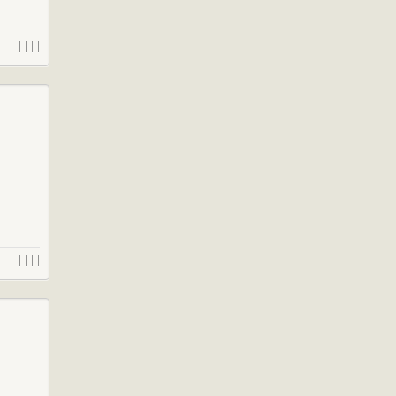
| | | |
| | | |