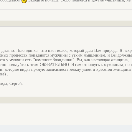
пообщаться!
Заходите почаще, скоро появятся и другие участницы, не
е диагноз. Блондинка - это цвет волос, который дала Вам природа. Я иск
дебных процессах попадаются мужчины с узким мышлением, и Вы должны
 что у мужчин есть "комплекс блондинки". Вы, как настоящая женщина,
отно пользуйтесь этим ОБЯЗАТЕЛЬНО. Я сам отношусь к мужчинам, но т
ин, которые видят прямую зависимость между умом и красотой женщины
ее) .
равда, Сергей.