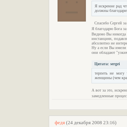
Я искренне рад ч
должны благодарит
Спасибо Сергей з
Я благодарю Бога з
Видимо Вы никогда н
инстанциях, подав
абсолютно не интер
Ну а если Вы имели 
они обладают "узк
Цитата: sergei
терпеть не могу
женщины (чем крас
А вот за это, искре
замедленные процес
федя
(24 декабря 2008 23:16)