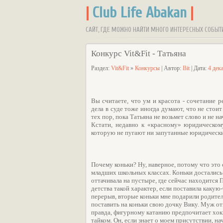
|
Club Life Abakan
|
САЙТ, ГДЕ МОЖНО НАЙТИ МНОГО ИНТЕРЕСНЫХ СОБЫТ
Конкурс Vit&Fit - Татьяна
Раздел:
Vit&Fit
»
Конкурсы
| Автор:
Bit
| Дата:
4 дек
Вы считаете, что ум и красота - сочетание
дела в суде тоже иногда думают, что не стои
тех пор, пока Татьяна не возьмет слово и не н
Кстати, недавно к «красному» юридическом
которую не пугают ни запутанные юридические
Почему коньки? Ну, наверное, потому что это
младших школьных классах. Коньки достались п
оттачивала на пустыре, где сейчас находится П
детства такой характер, если поставила какую-
перерыв, вторые коньки мне подарили родител
поставить на коньки свою дочку Вику. Муж от
правда, фигурному катанию предпочитает хокк
тайком. Он, если знает о моем присутствии, на