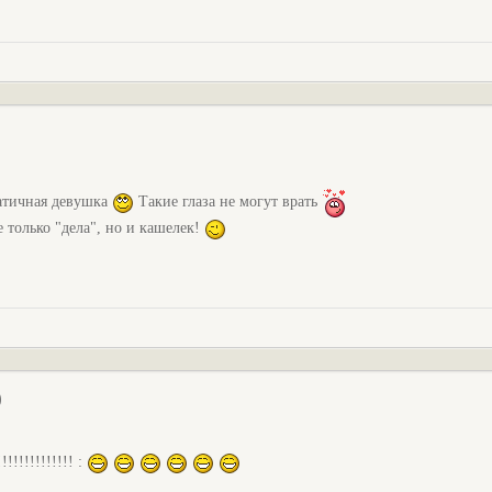
патичная девушка
Такие глаза не могут врать
е только "дела", но и кашелек!
)
!!!!!!!!!!!!! :