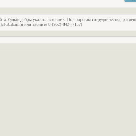
йта, будьте добры указать источник. По вопросам сотрудничества, разме
l-abakan.ru или звоните 8-(962)-843-[7157]