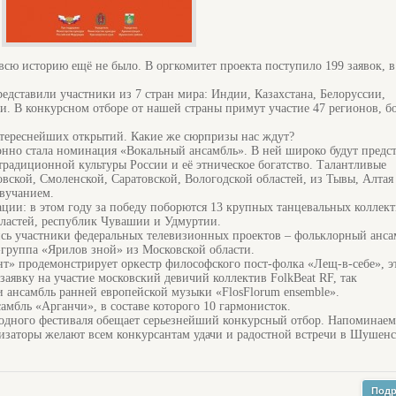
 всю историю ещё не было. В оргкомитет проекта поступило 199 заявок, в
едставили участники из 7 стран мира: Индии, Казахстана, Белоруссии,
. В конкурсном отборе от нашей страны примут участие 47 регионов, б
нтереснейших открытий. Какие же сюрпризы нас ждут?
нно стала номинация «Вокальный ансамбль». В ней широко будут предс
радиционной культуры России и её этническое богатство. Талантливые
овской, Смоленской, Саратовской, Вологодской областей, из Тывы, Алтая
вучанием.
ции: в этом году за победу поборются 13 крупных танцевальных коллек
бластей, республик Чувашии и Удмуртии.
лись участники федеральных телевизионных проектов – фольклорный анса
группа «Ярилов зной» из Московской области.
т» продемонстрирует оркестр философского пост-фолка «Лещ-в-себе», э
аявку на участие московский девичий коллектив FolkBeat RF, так
 ансамбль ранней европейской музыки «FlosFlorum ensemble».
амбль «Арганчи», в составе которого 10 гармонисток.
одного фестиваля обещает серьезнейший конкурсный отбор. Напоминаем
низаторы желают всем конкурсантам удачи и радостной встречи в Шушен
Подр