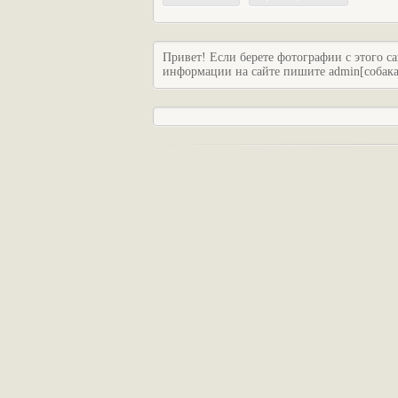
Привет! Если берете фотографии с этого са
информации на сайте пишите admin[собака]c