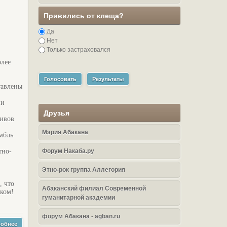
Привились от клеща?
Да
Нет
Только застраховался
олее
Голосовать
Результаты
тавлены
 и
Друзья
тивов
Мэрия Абакана
мбль
тно-
Форум Накаба.ру
Этно-рок группа Аллегория
, что
Абаканский филиал Современной
ском!
гуманитарной академии
форум Абакана - agban.ru
обнее