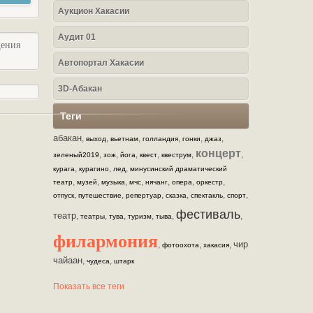
Аукцион Хакасии
Аудит 01
щения
Автопортал Хакасии
3D-Абакан
Теги
абакан
,
,
,
,
,
,
выход
вьетнам
голландия
гонки
джаз
концерт
,
,
,
,
,
,
зеленый2019
зож
йога
квест
квеструм
,
,
,
курага
курагино
лед
минусинский драматический
,
,
,
,
,
,
,
театр
музей
музыка
мчс
нячанг
опера
оркестр
,
,
,
,
,
,
отпуск
путешествие
репертуар
сказка
спектакль
спорт
фестиваль
театр
,
,
,
,
,
,
театры
тува
туризм
тыва
филармония
чир
,
,
,
фотоохота
хакасия
чайаан
,
,
чудеса
штарк
Показать все теги