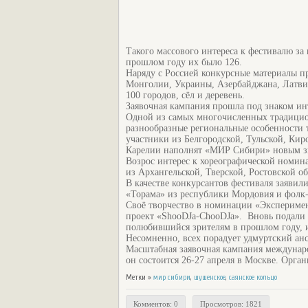
Такого массового интереса к фестивалю за
прошлом году их было 126.
Наряду с Россией конкурсные материалы пр
Монголии, Украины, Азербайджана, Латвии
100 городов, сёл и деревень.
Заявочная кампания прошла под знаком и
Одной из самых многочисленных традицио
разнообразные региональные особенности т
участники из Белгородской, Тульской, Кир
Карелии наполнят «МИР Сибири» новым з
Возрос интерес к хореографической номина
из Архангельской, Тверской, Ростовской о
В качестве конкурсантов фестиваля заяви
«Торама» из республики Мордовия и фолк-
Своё творчество в номинации «Эксперимен
проект «ShooDJa-ChooDJa». Вновь подали з
полюбившийся зрителям в прошлом году, и
Несомненно, всех порадует удмуртский анс
Масштабная заявочная кампания междунар
он состоится 26-27 апреля в Москве. Орга
Метки »
мир сибири
,
шушенское
,
саянское кольцо
Комментов: 0
Просмотров: 1821