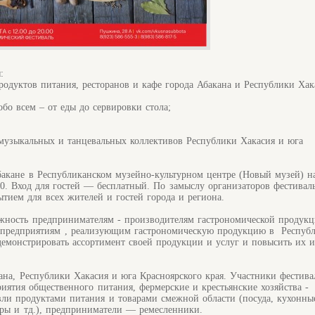
я:
одуктов питания, ресторанов и кафе города Абакана и Республики Хак
бо всем – от еды до сервировки стола;
музыкальных и танцевальных коллективов Республики Хакасия и юга
акане в Республиканском музейно-культурном центре (Новый музей) на
00. Вход для гостей — бесплатный. По замыслу организаторов фестивал
тием для всех жителей и гостей города и региона.
ожность предпринимателям - производителям гастрономической продукц
и предприятиям , реализующим гастрономическую продукцию в Респуб
демонстрировать ассортимент своей продукции и услуг и повысить их 
ана, Республики Хакасия и юга Красноярского края. Участники фестива
иятия общественного питания, фермерские и крестьянские хозяйства -
вли продуктами питания и товарами смежной области (посуда, кухонны
ры и тд.), предприниматели — ремесленники.