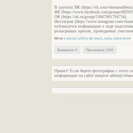
В группах ВК (https://vk.com/vkusnasubbota
ФБ (https://www.facebook.com/groups/6829
ОК (https://ok.ru/group/53667001794734),
Инстаграм (https://www.instagram.com/vkusn
публикуется информация о ходе подготовк
розыгрышах призов, проводимых участник
Метки »
вкусная суббота
,
фестиваль
,
кухня
,
новый музей
Комментов: 0
Просмотров: 1328
Привет! Если берете фотографии с этого са
информации на сайте пишите admin[собака]c