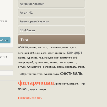
Аукцион Хакасии
Аудит 01
сах и
Автопортал Хакасии
3D-Абакан
Теги
обнее
абакан
,
,
,
,
,
,
выход
вьетнам
голландия
гонки
джаз
концерт
,
,
,
,
,
,
зеленый2019
зож
йога
квест
квеструм
щения
,
,
,
курага
курагино
лед
минусинский драматический
,
,
,
,
,
,
,
театр
музей
музыка
мчс
нячанг
опера
оркестр
,
,
,
,
,
,
отпуск
путешествие
репертуар
сказка
спектакль
спорт
фестиваль
театр
,
,
,
,
,
,
театры
тува
туризм
тыва
филармония
чир
,
,
,
фотоохота
хакасия
чайаан
,
,
чудеса
штарк
Показать все теги