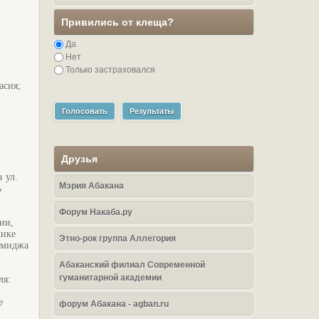
Привились от клеща?
Да
Нет
Только застраховался
асия;
Голосовать
Результаты
Друзья
 ул.
Мэрия Абакана
ь
Форум Накаба.ру
ии,
лике
Этно-рок группа Аллегория
имиджа
Абаканский филиал Современной
гуманитарной академии
ля:
е
форум Абакана - agban.ru