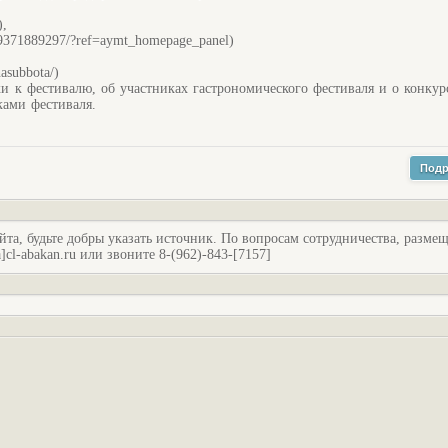
),
59371889297/?ref=aymt_homepage_panel)
asubbota/)
и к фестивалю, об участниках гастрономического фестиваля и о конкур
ами фестиваля.
Подр
йта, будьте добры указать источник. По вопросам сотрудничества, разме
l-abakan.ru или звоните 8-(962)-843-[7157]