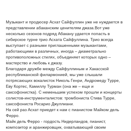
Музыкант и продюсер Асхат Сайфуллин уже не нуждается в
представлении абаканским ценителям джаза.Вот уже
несколько сезонов подряд Абакану удается попасть в
сибирское турне трио Асхата Сайфуллина. Трио всегда
выступает с разными приглашенными музыкантами,
работающими в различных, иногда – диаметрально
противоположных стилях, объединяет которых одно –
мастерство и любовь к джазу.
Благодаря дружбе между Сайфуллиным и Хакасской
республиканской филармонией, мы уже слышали
потрясающих вокалисток Николь Генри, Андромеду Турре,
Еву Кортес, Камиллу Турман (она же – еще и
саксофонистка). С неменьшим успехом прошли и концерты
солистов-инструменталистов: тромбониста Стива Турре,
саксофониста Росарио Джуллиани.
На сей раз Асхат приедет к нам с пианистом Майком дель
Ферро.
Майк дель Ферро - гордость Нидерландов, пианист,
композитор и аранжировщик, охватывающий своим