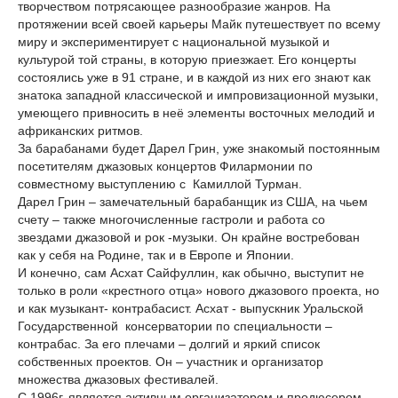
творчеством потрясающее разнообразие жанров. На
протяжении всей своей карьеры Майк путешествует по всему
миру и экспериментирует с национальной музыкой и
культурой той страны, в которую приезжает. Его концерты
состоялись уже в 91 стране, и в каждой из них его знают как
знатока западной классической и импровизационной музыки,
умеющего привносить в неё элементы восточных мелодий и
африканских ритмов.
За барабанами будет Дарел Грин, уже знакомый постоянным
посетителям джазовых концертов Филармонии по
совместному выступлению с Камиллой Турман.
Дарел Грин – замечательный барабанщик из США, на чьем
счету – также многочисленные гастроли и работа со
звездами джазовой и рок -музыки. Он крайне востребован
как у себя на Родине, так и в Европе и Японии.
И конечно, сам Асхат Сайфуллин, как обычно, выступит не
только в роли «крестного отца» нового джазового проекта, но
и как музыкант- контрабасист. Асхат - выпускник Уральской
Государственной консерватории по специальности –
контрабас. За его плечами – долгий и яркий список
собственных проектов. Он – участник и организатор
множества джазовых фестивалей.
С 1996г. является активным организатором и продюсером