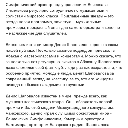
Симфонический оркестр под управлением Вячеслава
Инкижекова регулярно сотрудничает с музыкантами и
солистами мирового класса. Приглашенные звезды – это
всегда новая программа, зачастую – музыкальные
премьеры, прекрасный опыт для самого оркестра и конечно
– наслаждение для слушателей.
Виолончелист и дирижер Денис Шаповалов хорошо знаком
нашей публике. Несколько сезонов подряд он приезжал в
Абакан с мастер-классами и концертами. Можно сказать, что
за несколько лет регулярных визитов в Абакан у Шаповалова
даже сложился свой фан-клуб: люди разных возрастов, и, что
особенно приятно, молодые люди, ценят Шаповалова за
современный взгляд на классику, за то, что его концерты
никогда не бывают академично-скучными.
Денис Шаповалов известен в мире, прежде всего, как
музыкант классического жанра. Он – обладатель первой
премии и Золотой медали Международного конкурса им.
Чайковского. Денис играл с лучшими оркестрами мира -
Лондонским Симфоническим, Камерным оркестром
Балтимора, оркестром Баварского радио. Шаповалова