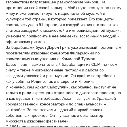
творчеством потрясающее разнообразие жанров. На
протяжении всей своей карьеры Майк путешествует по всему
миру и экспериментирует с национальной музыкой и
культурой той страны, в которую приезжает. Его концерты
состоялись уже в 91 стране, и в каждой из них его знают как
знатока западной классической и импровизационной музыки,
умеющего привносить в неё элементы восточных мелодий и
африканских ритмов.
За барабанами будет Дарел Грин, уже знакомый постоянным
посетителям джазовых концертов Филармонии по
совместному выступлению с Камиллой Турман.
Дарел Грин – замечательный барабанщик из США, на чьем
счету – также многочисленные гастроли и работа со
звездами джазовой и рок -музыки. Он крайне востребован
как у себя на Родине, так и в Европе и Японии.
И конечно, сам Асхат Сайфуллин, как обычно, выступит не
только в роли «крестного отца» нового джазового проекта, но
и как музыкант- контрабасист. Асхат - выпускник Уральской
Государственной консерватории по специальности –
контрабас. За его плечами – долгий и яркий список
собственных проектов. Он – участник и организатор
множества джазовых фестивалей.
С 1996г. является активным организатором и продюсером