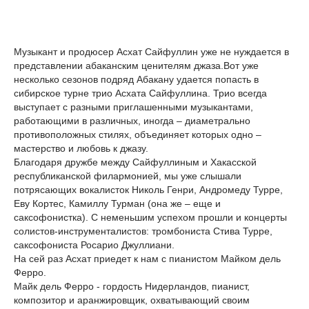
Музыкант и продюсер Асхат Сайфуллин уже не нуждается в
представлении абаканским ценителям джаза.Вот уже
несколько сезонов подряд Абакану удается попасть в
сибирское турне трио Асхата Сайфуллина. Трио всегда
выступает с разными приглашенными музыкантами,
работающими в различных, иногда – диаметрально
противоположных стилях, объединяет которых одно –
мастерство и любовь к джазу.
Благодаря дружбе между Сайфуллиным и Хакасской
республиканской филармонией, мы уже слышали
потрясающих вокалисток Николь Генри, Андромеду Турре,
Еву Кортес, Камиллу Турман (она же – еще и
саксофонистка). С неменьшим успехом прошли и концерты
солистов-инструменталистов: тромбониста Стива Турре,
саксофониста Росарио Джуллиани.
На сей раз Асхат приедет к нам с пианистом Майком дель
Ферро.
Майк дель Ферро - гордость Нидерландов, пианист,
композитор и аранжировщик, охватывающий своим