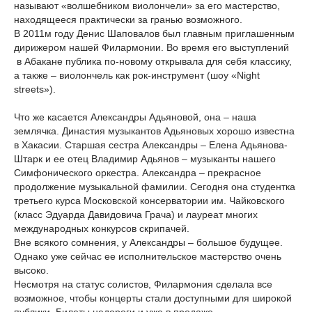
называют «волшебником виолончели» за его мастерство,
находящееся практически за гранью возможного.
В 2011м году Денис Шаповалов был главным приглашенным
дирижером нашей Филармонии. Во время его выступлений
в Абакане публика по-новому открывала для себя классику,
а также – виолончель как рок-инструмент (шоу «Night
streets»).
Что же касается Александры Адьяновой, она – наша
землячка. Династия музыкантов Адьяновых хорошо известна
в Хакасии. Старшая сестра Александры – Елена Адьянова-
Штарк и ее отец Владимир Адьянов – музыканты нашего
Симфонического оркестра. Александра – прекрасное
продолжение музыкальной фамилии. Сегодня она студентка
третьего курса Московской консерватории им. Чайковского
(класс Эдуарда Давидовича Грача) и лауреат многих
международных конкурсов скрипачей.
Вне всякого сомнения, у Александры – большое будущее.
Однако уже сейчас ее исполнительское мастерство очень
высоко.
Несмотря на статус солистов, Филармония сделала все
возможное, чтобы концерты стали доступными для широкой