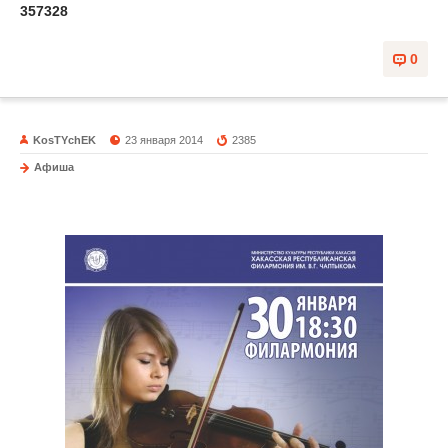
357328
0
KosTYchEK
23 января 2014
2385
Афиша