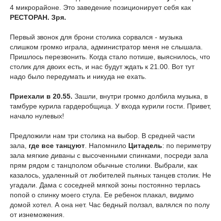
4 микрорайоне. Это заведение позиционирует себя как
РЕСТОРАН. Зря.
Первый звонок для брони столика сорвался - музыка
слишком громко играла, администратор меня не слышала.
Пришлось перезвонить. Когда стало потише, выяснилось, что
столик для двоих есть, и нас будут ждать к 21.00. Вот тут
надо было передумать и никуда не ехать.
Приехали в 20.55.
Зашли, внутри громко долбила музыка, в
тамбуре курила гардеробщица. У входа курили гости. Привет,
начало нулевых!
Предложили нам три столика на выбор. В средней части
зала,
где все танцуют
. Напомнило
Цитадель
: по периметру
зала мягкие диваны с высоченными спинками, посреди зала
прям рядом с танцполом обычные столики. Выбрали, как
казалось, удаленный от любителей пьяных танцев столик. Не
угадали. Дама с соседней мягкой зоны постоянно терлась
попой о спинку моего стула. Ее ребенок плакал, видимо
домой хотел. А она нет. Час бедный ползал, валялся по полу
от изнеможения.