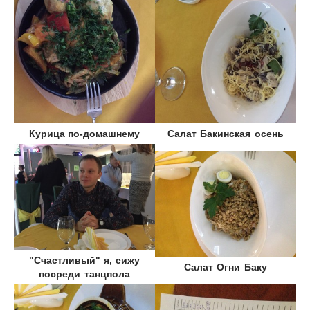
Курица по-домашнему
Салат Бакинская осень
"Счастливый" я, сижу
Салат Огни Баку
посреди танцпола