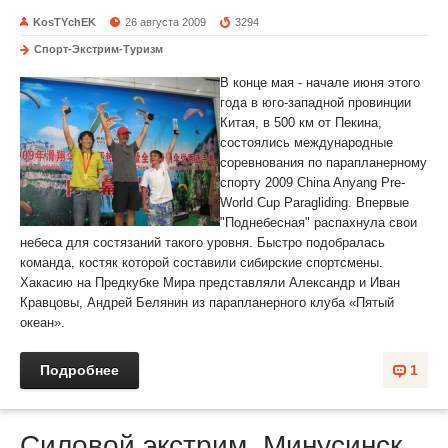
KosTYchEK
26 августа 2009
3294
Спорт-Экстрим-Туризм
В конце мая - начале июня этого
года в юго-западной провинции
Китая, в 500 км от Пекина,
состоялись международные
соревнования по парапланерному
спорту 2009 China Anyang Pre-
World Cup Paragliding. Впервые
"Поднебесная" распахнула свои
небеса для состязаний такого уровня. Быстро подобралась
команда, костяк которой составили сибирские спортсмены.
Хакасию на Предкубке Мира представляли Александр и Иван
Кравцовы, Андрей Белянин из парапланерного клуба «Пятый
океан».
Подробнее
1
Силовой экстрим. Минусинск