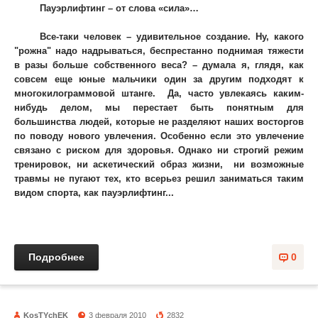
Пауэрлифтинг – от слова «сила»…
Все-таки человек – удивительное создание. Ну, какого
"рожна" надо надрываться, беспрестанно поднимая тяжести
в разы больше собственного веса? – думала я, глядя, как
совсем еще юные мальчики один за другим подходят к
многокилограммовой штанге.
Да, часто увлекаясь каким-
нибудь делом, мы перестает быть понятным для
большинства людей, которые не разделяют наших восторгов
по поводу нового увлечения. Особенно если это увлечение
связано с риском для здоровья. Однако ни строгий режим
тренировок, ни аскетический образ жизни,
ни возможные
травмы не пугают тех, кто всерьез решил заниматься таким
видом спорта, как пауэрлифтинг...
Подробнее
0
KosTYchEK
3 февраля 2010
2832