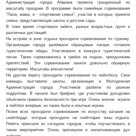
Администрация города Абакана провела грандиозный по
масштабу праздник. В программе были семейные соревнования
"Папа, мама, я - спортивная семья", участие в которых приняли
семьи, представляющие школы и детские сады.
В тоже время стартовали забеги, разных возрастных групп и
различных дистанций.
На острове в зоне отдыха проходили соревнования по туризму.
Организации города разбивали образцовые лагеря, готовили
туристические обеды. Участвовали в конкурсе туристической
песни. Также соревновались в гребле не лодках, преодолении
препятствий. Эти соревнования заняли довольно обширную
территорию. Масштабы впечатлили!
На другом берегу проходили соревнования по пейнтболу. Свои
команды выставили школы, организации и Молодежная
Администрация города. Участников разбили по разным
подруппам. В начале был брифинг, где участникам доходчиво
объяснили правила безопасности при игре. Очень многие играли
в пейтбол впервые, но также были и опытные игроки.
Позже всех проходили соревнования по искусству катания на
скейтборде, которые проходили на скейтпарке зоны отдыха.
Ребята приехали из соседних городов, чтобы поучаствовать в
таком мероприятии. Очень зрелищное и
захватывающее дух
действо.