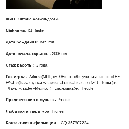
ФИО:
Михаил Александрович
Nickname:
DJ Dasler
Дата рождения:
1985 год
Дата начала карьеры:
2006 год
Стаж работы:
2 года
Где играл:
Абакан(МПЦ «АТОН», нк «Летучая мышь», нк «THE
FACE»)(База отдыха «Жарки» Chemical reaction №1) , Томск(нк
«Факел», кафе «Мехико»), Красноярск(нк «People»)
Предпочтения в музыке:
Разные
Любимая аппаратура:
Pioneer
Контактная информация:
ICQ 357307224