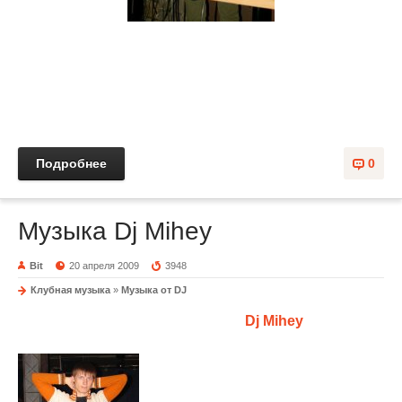
Серега Dikiy -
Electro explosion 3
Подробнее
0
Музыка Dj Mihey
Bit
20 апреля 2009
3948
Клубная музыка
»
Музыка от DJ
Несколько сетов от
Dj Mihey