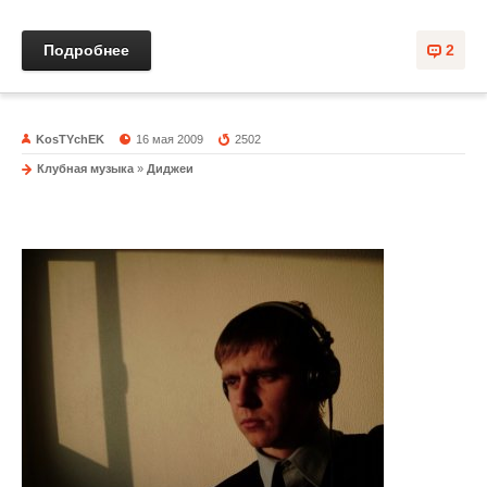
Подробнее
2
KosTYchEK
16 мая 2009
2502
Клубная музыка
»
Диджеи
DJ Dasler