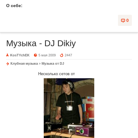
О себе:
0
Музыка - DJ Dikiy
KosTYchEK
5 мая 2009
2447
Клубная музыка
»
Музыка от DJ
Несколько сетов от
Серега Dikiy