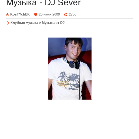
Музыка - DJ Sever
KosTYchEK
26 июня 2009
2756
Клубная музыка
»
Музыка от DJ
Несколько сетов от DJ Sever
DJ Sever
- I see you sleeping