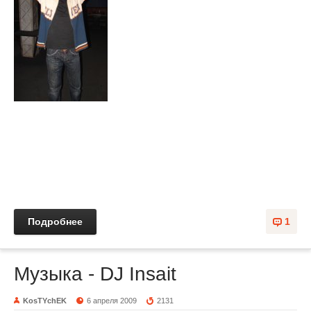
Dj Mihey - Live
Подробнее
1
Музыка - DJ Insait
KosTYchEK
6 апреля 2009
2131