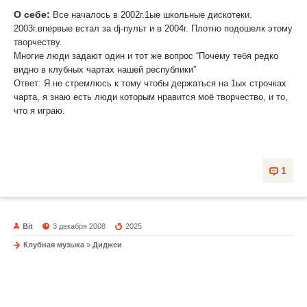
О себе:
Все началось в 2002г.1ые школьные дискотеки.
2003г.впервые встал за dj-пульт и в 2004г. Плотно подошелк этому
творчеству.
Многие люди задают один и тот же вопрос “Почему тебя редко
видно в клубных чартах нашей республики”
Ответ: Я не стремлюсь к тому чтобы держаться на 1ых строчках
чарта, я знаю есть люди которым нравится моё творчество, и то,
что я играю.
1
Bit
3 декабря 2008
2025
Клубная музыка
»
Диджеи
DJ Maximoff