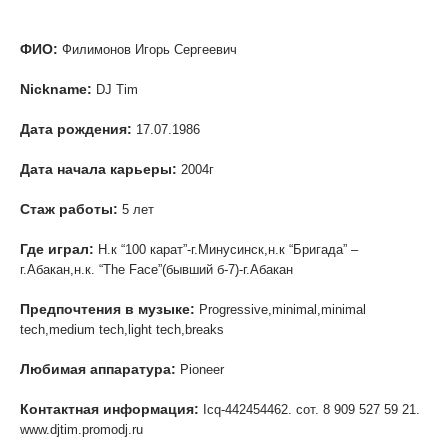
ФИО:
Филимонов Игорь Сергеевич
Nickname:
DJ Tim
Дата рождения:
17.07.1986
Дата начала карьеры:
2004г
Стаж работы:
5 лет
Где играл:
Н.к “100 карат”-г.Минусинск,н.к “Бригада” –
г.Абакан,н.к. “The Face”(бывший б-7)-г.Абакан
Предпочтения в музыке:
Progressive,minimal,minimal
tech,medium tech,light tech,breaks
Любимая аппаратура:
Pioneer
Контактная информация:
Icq-442454462. сот. 8 909 527 59 21.
www.djtim.promodj.ru