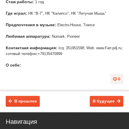
Стаж работы:
1 год
Где играл:
НК "B-7", НК "Калипсо", НК "Летучая Мышь"
Предпочтения в музыке:
Electro-House, Trance
Любимая аппаратура:
Numark, Pioneer
Контактная информация:
Icq: 351951598; Web: www.Farr.pdj.ru;
сотовый телефон:+79135470999
О себе:
0
В прошлое
В будущее
Навигация