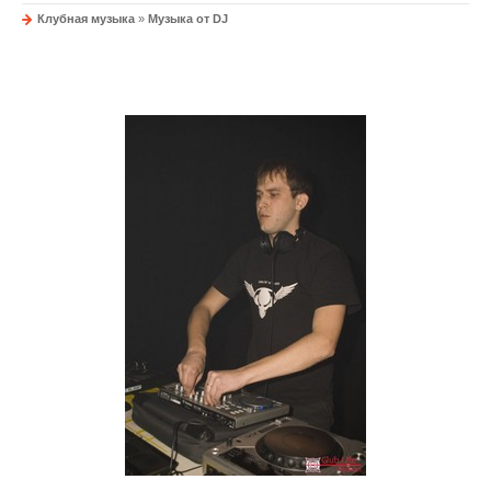
Клубная музыка
»
Музыка от DJ
Dj Shreder-
Back in the future 2.0