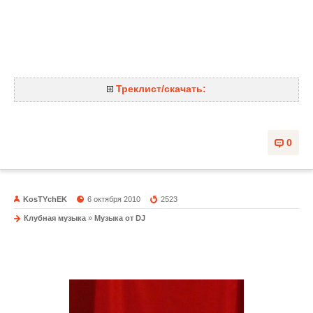
Треклист/скачать:
0
KosTYchEK
6 октября 2010
2523
Клубная музыка
»
Музыка от DJ
DJ Maxim