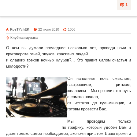
1
KosTYchEK
22 июля 2010
1606
Клубная музыка
О чем вы думали последние несколько лет, проводя ночи в
круговороте огней, звуков, красивых людей
и сладких грехов ночных клубов?... Кто правит балом счастья и
молодости?
DJ!
Он наполняет ночь смыслом,
настроением, ритмом,
желанием... Мы прошли этот путь
с самого начала,
от истоков до кульминации, и
готовы провести Вас.
Добро пожаловать!!!
Мы проводим только
Индивидуальные занятия
, по графику, который удобен Вам и
даем только самое необходимое, экономя при этом Ваше время и