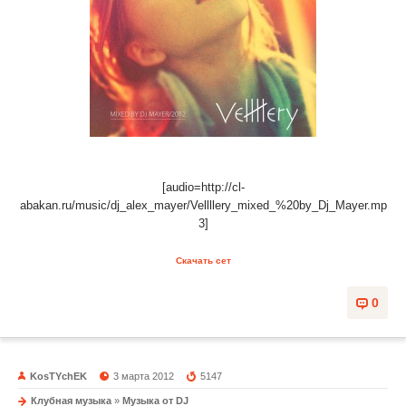
[audio=http://cl-
abakan.ru/music/dj_alex_mayer/Vellllery_mixed_%20by_Dj_Mayer.mp
3]
Скачать сет
0
KosTYchEK
3 марта 2012
5147
Клубная музыка
»
Музыка от DJ