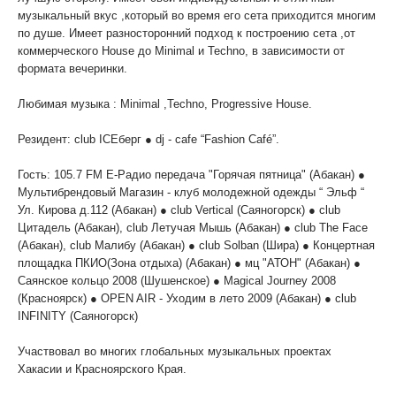
музыкальный вкус ,который во время его сета приходится многим
по душе. Имеет разносторонний подход к построению сета ,от
коммерческого House до Minimal и Techno, в зависимости от
формата вечеринки.
Любимая музыка : Minimal ,Techno, Progressive House.
Резидент: club ICEберг ● dj - cafe “Fashion Café”.
Гость: 105.7 FM Е-Радио передача "Горячая пятница" (Абакан) ●
Мультибрендовый Магазин - клуб молодежной одежды “ Эльф “
Ул. Кирова д.112 (Абакан) ● club Vertical (Саяногорск) ● club
Цитадель (Абакан), club Летучая Мышь (Абакан) ● club The Face
(Абакан), club Малибу (Абакан) ● club Solban (Шира) ● Концертная
площадка ПКИО(Зона отдыха) (Абакан) ● мц "АТОН" (Абакан) ●
Саянское кольцо 2008 (Шушенское) ● Magical Journey 2008
(Красноярск) ● OPEN AIR - Уходим в лето 2009 (Абакан) ● club
INFINITY (Саяногорск)
Участвовал во многих глобальных музыкальных проектах
Хакасии и Красноярского Края.