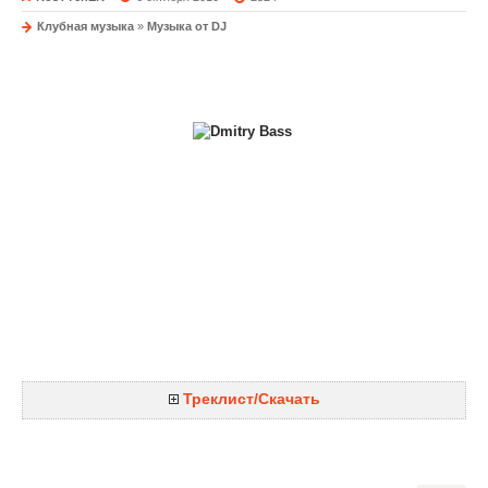
Клубная музыка
»
Музыка от DJ
DJ Dmitry Bass
Bye Bye My Village (Live At Home)
Треклист/Скачать