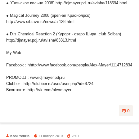
● “Саянское кольцо 2008” http://djmayer.pdj.ru/avisha/118594.html
● Magical Journey 2008 (open-air Красноярск)
http://www.sibrave.ru/news/a-128.html
● Dj's Chemical Reaction 2 (Курорт - озеро Шира ,club Solban)
http://djmayer.pdj.ru/avisha/83313.html
My Web:
Facebook : hhttp://www.facebook.com/people/Alex-Mayer/1114712834
PROMODJ : www.djmayer.pdj.ru
Clubber : http://clubber.ru/user/user.php?id=8724
Вконтакте: http://vk.com/alexmayer
0
KosTYchEK
11 ноября 2010
2301