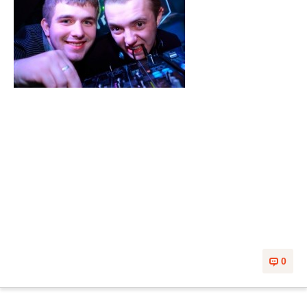
Микс, записанный специально для вечеринки "R'n'B Deluxe" в НК
DaVinci
0