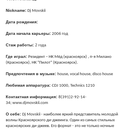
Nickname:
Dj Movskii
Дата рождения:
Дата начала карьеры:
2006 год
Стаж работы:
2 года
Где играл:
Резидент – НК Мёд (красноярск) , п-я Милано
(Красноярск),
НК "Пилот"
(Красноярск).
Предпочтения в музыке:
house, vocal house, disco house
Любимая аппаратура:
CDJ 1000, Technics 1210
Контактная информация:
8(391)2-92-14-
34;
www.djmovskii.com
О себе:
Dj Movskii - наиболее яркий представитель молодой
волны Красноярского ди-джеинга. Один из самых стильных
красноярских ди-джеев. Его формат - это не только ночные