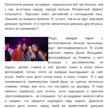
Посетители разные, во-первых, национальностей там больше, чем
у нас, во-вторых народу гораздо больше. Интересный эффект
получается. Персонал знает английский и голландский язык,
общение не вызвало проблем. И, кстати, там если идут красивые
девушки группкой, то в группе обязательно девушка другой расы,
ничего не напоминает?
Люди, завидев парня с
фотоаппаратом больше мыльницы,
идут фотографироваться. В клубе
работает парень Дэнис Вельдман,
фотографирует на Олимпус, у него
вспышка с рассеивателем, не
парясь, делает снимки в лоб. Делает очень и очень много
фотографий, потом, почти не выбирая выкладывает на сайт
клуба. Найти свои фото потом очень и очень сложно. Я с ним
познакомился, перекинулись парой фраз, он сделал несколько
снимков, теперь мне есть что поставить на аватарку. Я тоже
немного поработал для отчета, если подходили и просили
сфотографировать - не отказывал, тут же раздавал визитки сайта
и говорил, что придется подождать пару недель. Довольно
весело дело пошло, народ такой же приветливый, девушки