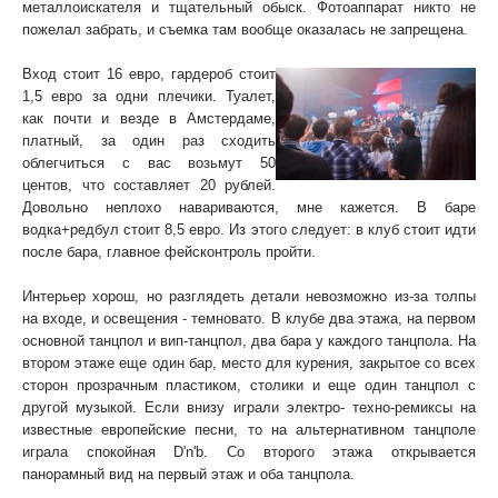
металлоискателя и тщательный обыск. Фотоаппарат никто не
пожелал забрать, и съемка там вообще оказалась не запрещена.
Вход стоит 16 евро, гардероб стоит
1,5 евро за одни плечики. Туалет,
как почти и везде в Амстердаме,
платный, за один раз сходить
облегчиться с вас возьмут 50
центов, что составляет 20 рублей.
Довольно неплохо навариваются, мне кажется. В баре
водка+редбул стоит 8,5 евро. Из этого следует: в клуб стоит идти
после бара, главное фейсконтроль пройти.
Интерьер хорош, но разглядеть детали невозможно из-за толпы
на входе, и освещения - темновато. В клубе два этажа, на первом
основной танцпол и вип-танцпол, два бара у каждого танцпола. На
втором этаже еще один бар, место для курения, закрытое со всех
сторон прозрачным пластиком, столики и еще один танцпол с
другой музыкой. Если внизу играли электро- техно-ремиксы на
известные европейские песни, то на альтернативном танцполе
играла спокойная D'n'b. Со второго этажа открывается
панорамный вид на первый этаж и оба танцпола.