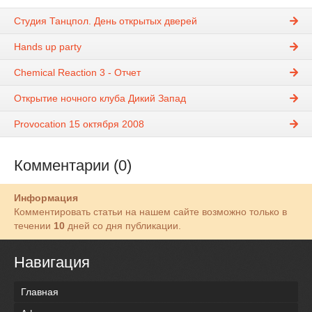
Студия Танцпол. День открытых дверей
Hands up party
Chemical Reaction 3 - Отчет
Открытие ночного клуба Дикий Запад
Provocation 15 октября 2008
Комментарии (0)
Информация
Комментировать статьи на нашем сайте возможно только в
течении
10
дней со дня публикации.
Навигация
Главная