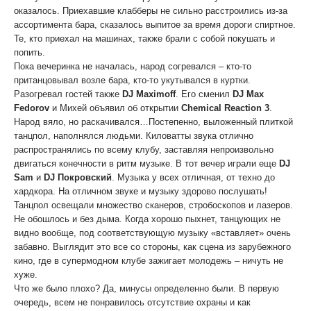
оказалось. Приехавшие клабберы не сильно расстроились из-за
ассортимента бара, сказалось выпитое за время дороги спиртное.
Те, кто приехал на машинах, также брали с собой покушать и
попить.
Пока вечеринка не началась, народ согревался – кто-то
пританцовывал возле бара, кто-то укутывался в куртки.
Разогревал гостей также
DJ Maximoff
. Его сменил
DJ Max
Fedorov
и Михей объявил об открытии
Chemical Reaction 3
.
Народ вяло, но раскачивался…Постепенно, выложенный плиткой
танцпол, наполнялся людьми. Киловатты звука отлично
распространялись по всему клубу, заставляя непроизвольно
двигаться конечности в ритм музыке. В тот вечер играли еще
DJ
Sam
и
DJ Покровский
. Музыка у всех отличная, от техно до
хардкора. На отличном звуке и музыку здорово послушать!
Танцпол освещали множество сканеров, стробоскопов и лазеров.
Не обошлось и без дыма. Когда хорошо пыхнет, танцующих не
видно вообще, под соответствующую музыку «вставляет» очень
забавно. Выглядит это все со стороны, как сцена из зарубежного
кино, где в супермодном клубе зажигает молодежь – ничуть не
хуже.
Что же было плохо? Да, минусы определенно были. В первую
очередь, всем не понравилось отсутствие охраны и как