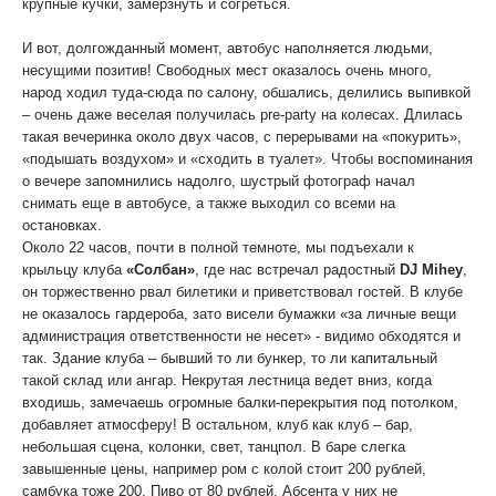
крупные кучки, замерзнуть и согреться.
И вот, долгожданный момент, автобус наполняется людьми,
несущими позитив! Свободных мест оказалось очень много,
народ ходил туда-сюда по салону, обшались, делились выпивкой
– очень даже веселая получилась pre-party на колесах. Длилась
такая вечеринка около двух часов, с перерывами на «покурить»,
«подышать воздухом» и «сходить в туалет». Чтобы воспоминания
о вечере запомнились надолго, шустрый фотограф начал
снимать еще в автобусе, а также выходил со всеми на
остановках.
Около 22 часов, почти в полной темноте, мы подъехали к
крыльцу клуба
«Солбан»
, где нас встречал радостный
DJ Mihey
,
он торжественно рвал билетики и приветствовал гостей. В клубе
не оказалось гардероба, зато висели бумажки «за личные вещи
администрация ответственности не несет» - видимо обходятся и
так. Здание клуба – бывший то ли бункер, то ли капитальный
такой склад или ангар. Некрутая лестница ведет вниз, когда
входишь, замечаешь огромные балки-перекрытия под потолком,
добавляет атмосферу! В остальном, клуб как клуб – бар,
небольшая сцена, колонки, свет, танцпол. В баре слегка
завышенные цены, например ром с колой стоит 200 рублей,
самбука тоже 200. Пиво от 80 рублей. Абсента у них не