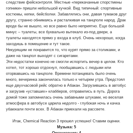
следствие фейсконтроля. Местные «перекачанные спорстмены
гопники» пришли небольшой кучкой. Вид типичный: спортивные
костюмы, кепки, бейсболки. Забавлялись они, давая тумаков друг
другу, странно обнимаясь и расталкивая на танцполе народ. Драк
вроде бы не вышло, но все равно было неприятно. Еще большой
минус – туалеты, все буквально вытекало из-под двери, а
туалеты находятся прямо у входа в клуб. Очень нехорошо, когда
заходишь в помещение и тут такое.
Некурящим не понравится то, что курят прямо за столиками, и
даже на танцпол выходят с сигаретами.
Эти недостатки конечно не смогли испортить вечер в целом. Кто
хотел, тот хорошо отдохнул, пообщавшись с людьми или
оторвавшись на танцполе. Времени потанцевать было очень
много, вечеринка закончилась только к четырем утра. Предстоял
еще двухчасовой рейс обратно в Абакан. Загрузившись в автобус
и загрузив «уставших» клабберов, отправились в путь. Дорога
домой тоже запомнилась очень забавными штуками, но веселая
атмосфера в автобусе царила недолго - глубокая ночь и качка
убаюкали почти всех. В Абакан приехали на рассвете.
Итак, Chemical Reaction 3 прошел успешно! Ставим оценки.
Музыка: 5
Организация: 4