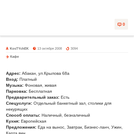
0
KosTYchEK
13 октября 2008
3094
Кафе
VID cafe
Адрес:
Абакан, ул.Крылова 68а
Вход:
Платный
Музыка
:
Фоновая, живая
Парковка:
Бесплатная
Предварительный заказ:
Есть
Спецуслуги:
Отдельный банкетный зал, столики для
некурящих
Способ оплаты:
Наличный, безналичный
Кухня:
Европейская
Предложения:
Еда на вынос, Завтрак, Бизнес-ланч, Ужин,
Карта вин.