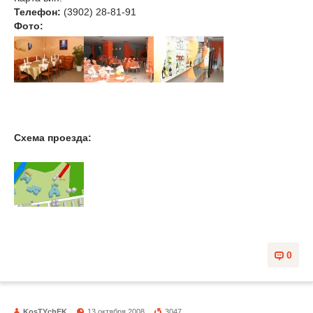
Телефон:
(3902) 28-81-91
Фото:
Схема проезда:
0
KosTYchEK
13 октября 2008
3047