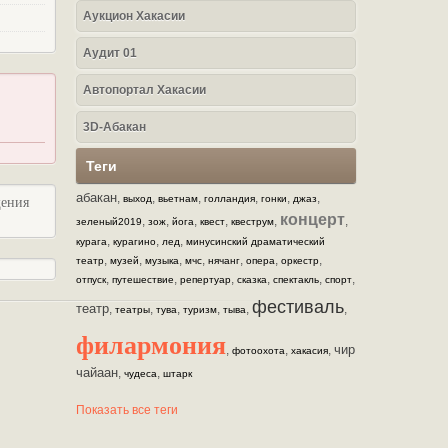
Аукцион Хакасии
Аудит 01
Автопортал Хакасии
3D-Абакан
Теги
абакан
,
,
,
,
,
,
выход
вьетнам
голландия
гонки
джаз
щения
концерт
,
,
,
,
,
,
зеленый2019
зож
йога
квест
квеструм
,
,
,
курага
курагино
лед
минусинский драматический
,
,
,
,
,
,
,
театр
музей
музыка
мчс
нячанг
опера
оркестр
,
,
,
,
,
,
отпуск
путешествие
репертуар
сказка
спектакль
спорт
фестиваль
театр
,
,
,
,
,
,
театры
тува
туризм
тыва
филармония
чир
,
,
,
фотоохота
хакасия
чайаан
,
,
чудеса
штарк
Показать все теги