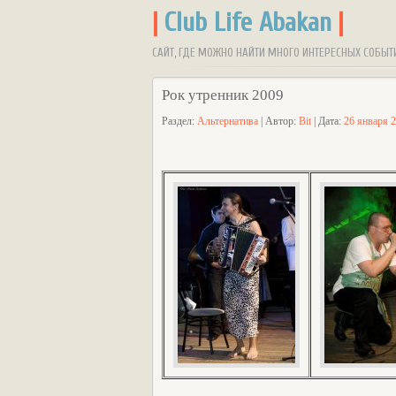
|
Club Life Abakan
|
САЙТ, ГДЕ МОЖНО НАЙТИ МНОГО ИНТЕРЕСНЫХ СОБЫТ
Рок утренник 2009
Раздел:
Альтернатива
| Автор:
Bit
| Дата:
26 января 