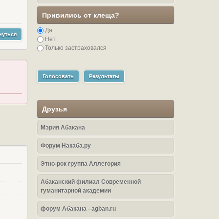
Привились от клеща?
Да
нуться
Нет
Только застраховался
Голосовать
Результаты
Друзья
Мэрия Абакана
Форум Накаба.ру
Этно-рок группа Аллегория
Абаканский филиал Современной
гуманитарной академии
форум Абакана - agban.ru