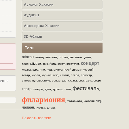
Аукцион Хакасии
Аудит 01
Автопортал Хакасии
3D-Абакан
Теги
абакан
,
,
,
,
,
,
выход
вьетнам
голландия
гонки
джаз
концерт
,
,
,
,
,
,
зеленый2019
зож
йога
квест
квеструм
,
,
,
курага
курагино
лед
минусинский драматический
,
,
,
,
,
,
,
театр
музей
музыка
мчс
нячанг
опера
оркестр
,
,
,
,
,
,
щения
отпуск
путешествие
репертуар
сказка
спектакль
спорт
фестиваль
театр
,
,
,
,
,
,
театры
тува
туризм
тыва
филармония
чир
,
,
,
фотоохота
хакасия
чайаан
,
,
чудеса
штарк
Показать все теги