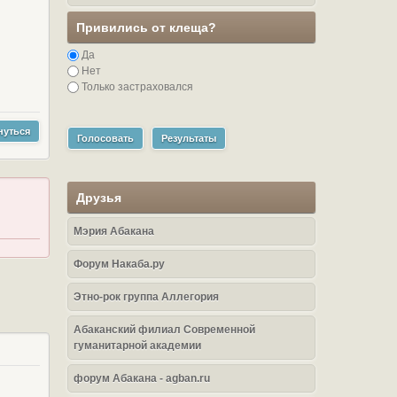
Привились от клеща?
Да
Нет
Только застраховался
нуться
Голосовать
Результаты
Друзья
Мэрия Абакана
Форум Накаба.ру
Этно-рок группа Аллегория
Абаканский филиал Современной
гуманитарной академии
форум Абакана - agban.ru