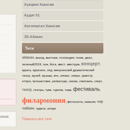
Аукцион Хакасии
Аудит 01
Автопортал Хакасии
3D-Абакан
Теги
абакан
,
,
,
,
,
,
выход
вьетнам
голландия
гонки
джаз
концерт
,
,
,
,
,
,
зеленый2019
зож
йога
квест
квеструм
,
,
,
курага
курагино
лед
минусинский драматический
,
,
,
,
,
,
,
театр
музей
музыка
мчс
нячанг
опера
оркестр
,
,
,
,
,
,
отпуск
путешествие
репертуар
сказка
спектакль
спорт
фестиваль
театр
,
,
,
,
,
,
театры
тува
туризм
тыва
филармония
чир
,
,
,
фотоохота
хакасия
чайаан
,
,
чудеса
штарк
щения
Показать все теги