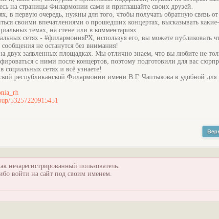
есь на страницы Филармонии сами и приглашайте своих друзей.
, в первую очередь, нужны для того, чтобы получать обратную связь о
литься своими впечатлениями о прошедших концертах, высказывать какие
циальных темах, на стене или в комментариях.
ьных сетях - #филармонияРХ, используя его, вы можете публиковать чт
 сообщения не останутся без внимания!
на двух заявленных площадках. Мы отлично знаем, что вы любите не тол
афироваться с ними после концертов, поэтому подготовили для вас сюр
 социальных сетях и всё узнаете!
ской республиканской Филармонии имени В.Г. Чаптыкова в удобной для 
onia_rh
group/53257220915451
Вер
ак незарегистрированный пользователь.
ибо войти на сайт под своим именем.