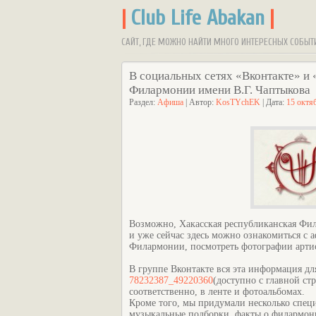
|
Club Life Abakan
|
САЙТ, ГДЕ МОЖНО НАЙТИ МНОГО ИНТЕРЕСНЫХ СОБЫТ
В социальных сетях «Вконтакте» и
Филармонии имени В.Г. Чаптыкова
Раздел:
Афиша
| Автор:
KosTYchEK
| Дата:
15 октя
Возможно, Хакасская республиканская Фил
и уже сейчас здесь можно ознакомиться с
Филармонии, посмотреть фотографии артис
В группе Вконтакте вся эта информация д
78232387_49220360
(доступно с главной с
соответственно, в ленте и фотоальбомах.
Кроме того, мы придумали несколько специ
музыкальные подборки, факты о филармони