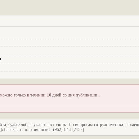
а
зможно только в течении
10
дней со дня публикации.
йта, будьте добры указать источник. По вопросам сотрудничества, разме
l-abakan.ru или звоните 8-(962)-843-[7157]