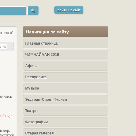
войти на сайт
Навигация по сайту
анской
Главная страница
ЧИР ЧАЙААН 2019
Афиша
Республика
Музыка
вились
Экстрим-Спорт-Туризм
Театры
om/page-
Фотографии
ример,
Старая галерея
устится