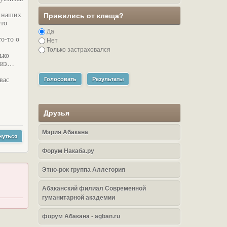
т наших
Привились от клеща?
-то
Да
о-то о
Нет
Только застраховался
ько
приз…
вас
Голосовать
Результаты
Друзья
Мэрия Абакана
нуться
Форум Накаба.ру
Этно-рок группа Аллегория
Абаканский филиал Современной
гуманитарной академии
форум Абакана - agban.ru