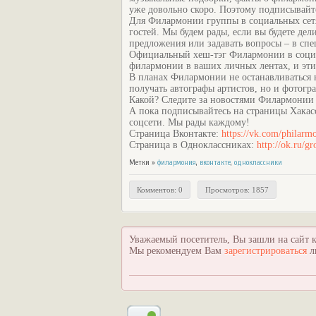
уже довольно скоро. Поэтому подписывайт
Для Филармонии группы в социальных сетях
гостей. Мы будем рады, если вы будете де
предложения или задавать вопросы – в спе
Официальный хеш-тэг Филармонии в социал
филармонии в ваших личных лентах, и эти
В планах Филармонии не останавливаться 
получать автографы артистов, но и фотогр
Какой? Следите за новостями Филармонии в
А пока подписывайтесь на страницы Хакас
соцсети. Мы рады каждому!
Страница Вконтакте:
https://vk.com/philarm
Страница в Одноклассниках:
http://ok.ru/
Метки »
филармония
,
вконтакте
,
одноклассники
Комментов: 0
Просмотров: 1857
Уважаемый посетитель, Вы зашли на сайт к
Мы рекомендуем Вам
зарегистрироваться
л