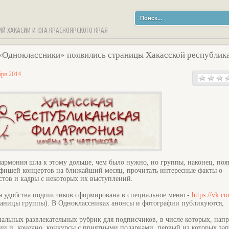
ИЙ ХАКАСИИ И ЮГА КРАСНОЯРСКОГО КРАЯ
 «Одноклассники» появились страницы Хакасской республик
бря 2014
армония шла к этому дольше, чем было нужно, но группы, наконец, поя
 афишей концертов на ближайший месяц, прочитать интересные факты о
тов и кадры с некоторых их выступлений.
ля удобства подписчиков сформирована в специальное меню -
https://vk.c
траницы группы). В Одноклассниках анонсы и фотографии публикуются,
альных развлекательных рубрик для подписчиков, в числе которых, нап
и и, конечно, конкурсы с приятными подарками, первый из которых зап