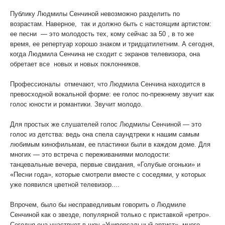
Публику Людмилы Сенчиной невозможно разделить по
возрастам. Наверное, так и должно быть с настоящим артистом:
ее песни — это молодость тех, кому сейчас за 50 , в то же
время, ее репертуар хорошо знаком и тридцатилетним. А сегодня,
когда Людмила Сенчина не сходит с экранов телевизора, она
обретает все новых и новых поклонников.
Профессионалы отмечают, что Людмила Сенчина находится в
превосходной вокальной форме: ее голос по-прежнему звучит как
голос юности и романтики. Звучит молодо.
Для простых же слушателей голос Людмилы Сенчиной — это
голос из детства: ведь она спела саундтреки к нашим самым
любимым кинофильмам, ее пластинки были в каждом доме. Для
многих — это встреча с переживаниями молодости:
танцевальные вечера, первые свидания, «Голубые огоньки» и
«Песни года», которые смотрели вместе с соседями, у которых
уже появился цветной телевизор....
Впрочем, было бы несправедливым говорить о Людмиле
Сенчиной как о звезде, популярной только с приставкой «ретро».
Сегодня она участвует в шоу «Универсальный артист», много