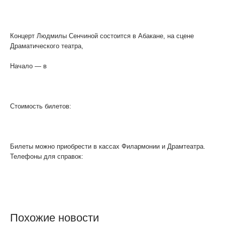
Концерт Людмилы Сенчиной состоится в Абакане, на сцене
Драматического театра,
16 сентября.
Начало — в
19.00
Стоимость билетов:
от 800 до 1200 р.
Билеты можно приобрести в кассах Филармонии и Драмтеатра.
Телефоны для справок:
(3902)35-75-65,35-73-28(Филармония),
224874 (Драмтеатр)
Похожие новости