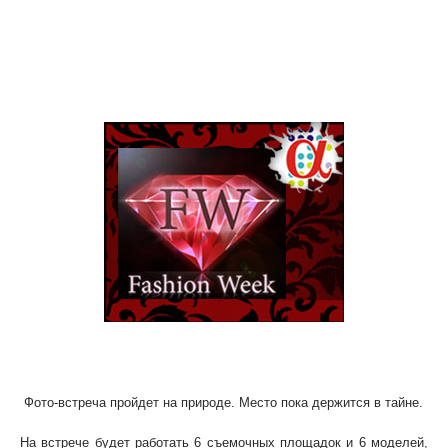
24 августа молодёжная программа Главы Республики Хакасия
«АЛЬФА» и PR-группа VN-community в рамках проекта
«FASHION WEEK» проводит выездную фото-встречу.
Приглашены фотографы и те, кто хотел бы посмотреть, как
работают фото-профессионалы с моделями на фотосессии.
Фото-встреча пройдет на природе. Место пока держится в тайне.
На встрече будет работать 6 съемочных площадок и 6 моделей,