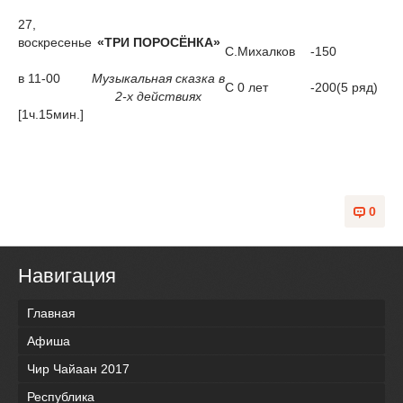
27,
воскресенье
«ТРИ ПОРОСЁНКА»
С.Михалков
-150
в 11-00
Музыкальная сказка в
С 0 лет
-200(5 ряд)
2-х действиях
[1ч.15мин.]
0
Навигация
Главная
Афиша
Чир Чайаан 2017
Республика