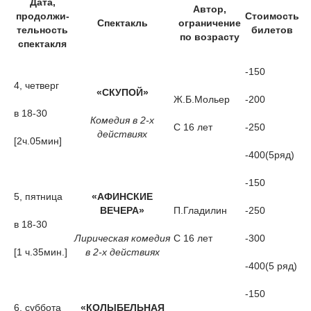
Дата,
Автор,
продолжи-
Стоимость
Спектакль
ограничение
тельность
билетов
по возрасту
спектакля
-150
4, четверг
«СКУПОЙ»
Ж.Б.Мольер
-200
в 18-30
Комедия в 2-х
С 16 лет
-250
действиях
[2ч.05мин]
-400(5ряд)
-150
5, пятница
«АФИНСКИЕ
ВЕЧЕРА»
П.Гладилин
-250
в 18-30
Лирическая комедия
С 16 лет
-300
[1 ч.35мин.]
в 2-х действиях
-400(5 ряд)
-150
6, суббота
«КОЛЫБЕЛЬНАЯ