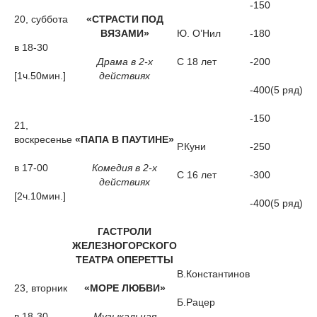
-150
20, суббота
«СТРАСТИ ПОД
ВЯЗАМИ»
Ю. О’Нил
-180
в 18-30
Драма в 2-х
С 18 лет
-200
[1ч.50мин.]
действиях
-400(5 ряд)
-150
21,
воскресенье
«ПАПА В ПАУТИНЕ»
Р.Куни
-250
в 17-00
Комедия в 2-х
С 16 лет
-300
действиях
[2ч.10мин.]
-400(5 ряд)
ГАСТРОЛИ
ЖЕЛЕЗНОГОРСКОГО
ТЕАТРА ОПЕРЕТТЫ
В.Константинов
23, вторник
«МОРЕ ЛЮБВИ»
Б.Рацер
в 18-30
Музыкальная