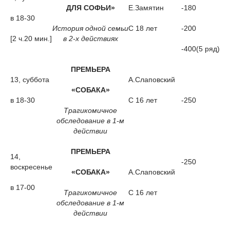
ДЛЯ СОФЬИ»
Е.Замятин
-180
в 18-30
История одной семьи
С 18 лет
-200
[2 ч.20 мин.]
в 2-х действиях
-400(5 ряд)
ПРЕМЬЕРА
13, суббота
А.Слаповский
«СОБАКА»
в 18-30
С 16 лет
-250
Трагикомичное
обследование в 1-м
действии
ПРЕМЬЕРА
14,
-250
воскресенье
«СОБАКА»
А.Слаповский
в 17-00
Трагикомичное
С 16 лет
обследование в 1-м
действии