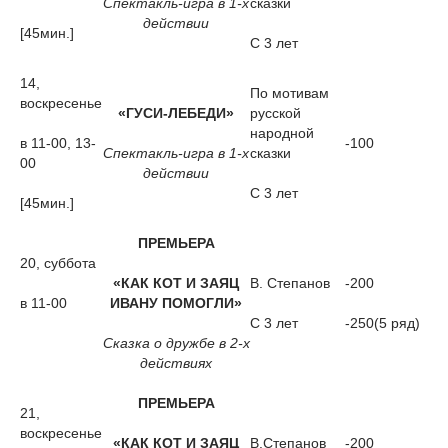
Спектакль-игра в 1-х
сказки
действии
[45мин.]
С 3 лет
14,
По мотивам
воскресенье
«ГУСИ-ЛЕБЕДИ»
русской
народной
в 11-00, 13-
-100
Спектакль-игра в 1-х
сказки
00
действии
С 3 лет
[45мин.]
ПРЕМЬЕРА
20, суббота
«КАК КОТ И ЗАЯЦ
В. Степанов
-200
в 11-00
ИВАНУ ПОМОГЛИ»
С 3 лет
-250(5 ряд)
Сказка о дружбе в 2-х
действиях
ПРЕМЬЕРА
21,
воскресенье
«КАК КОТ И ЗАЯЦ
В.Степанов
-200