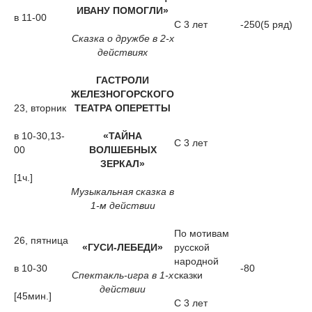
ИВАНУ ПОМОГЛИ»
в 11-00
С 3 лет
-250(5 ряд)
Сказка о дружбе в 2-х
действиях
ГАСТРОЛИ
ЖЕЛЕЗНОГОРСКОГО
23, вторник
ТЕАТРА ОПЕРЕТТЫ
в 10-30,13-
«ТАЙНА
С 3 лет
00
ВОЛШЕБНЫХ
ЗЕРКАЛ»
[1ч.]
Музыкальная сказка в
1-м действии
По мотивам
26, пятница
«ГУСИ-ЛЕБЕДИ»
русской
народной
в 10-30
-80
Спектакль-игра в 1-х
сказки
действии
[45мин.]
С 3 лет