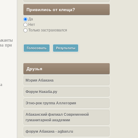
Привились от клеща?
Да
Нет
Только застраховался
ыканты
ва при
Голосовать
Результаты
Друзья
Мэрия Абакана
ва
Форум Накаба.ру
Этно-рок группа Аллегория
Абаканский филиал Современной
гуманитарной академии
форум Абакана - agban.ru