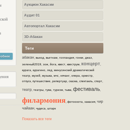
Аукцион Хакасии
м
Аудит 01
нской
Автопортал Хакасии
в
3D-Абакан
Теги
обнее
абакан
,
,
,
,
,
,
выход
вьетнам
голландия
гонки
джаз
концерт
,
,
,
,
,
,
зеленый2019
зож
йога
квест
квеструм
,
,
,
курага
курагино
лед
минусинский драматический
,
,
,
,
,
,
,
театр
музей
музыка
мчс
нячанг
опера
оркестр
щения
,
,
,
,
,
,
отпуск
путешествие
репертуар
сказка
спектакль
спорт
фестиваль
театр
,
,
,
,
,
,
театры
тува
туризм
тыва
филармония
чир
,
,
,
фотоохота
хакасия
чайаан
,
,
чудеса
штарк
Показать все теги