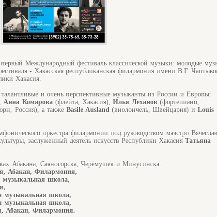
 первый Международный фестиваль классической музыки: молодые муз
естиваля - Хакасская республиканская филармония имени В.Г. Чаптыко
лики Хакасия.
 талантливые и очень перспективные музыканты из России и Европы:
),
Анна Комарова
(флейта, Хакасия),
Илья Леханов
(фортепиано,
орн, Россия), а также
Basile Ausland
(виолончель, Швейцария) и
Louis
фонического оркестра филармонии под руководством маэстро Вячесла
культуры, заслуженный деятель искусств Республики Хакасия
Татьяна
ках Абакана, Саяногорска, Черёмушек и Минусинска:
ля, Абакан, Филармония,
ая музыкальная школа,
я,
ая музыкальная школа,
ая музыкальная школа,
я, Абакан, Филармония.