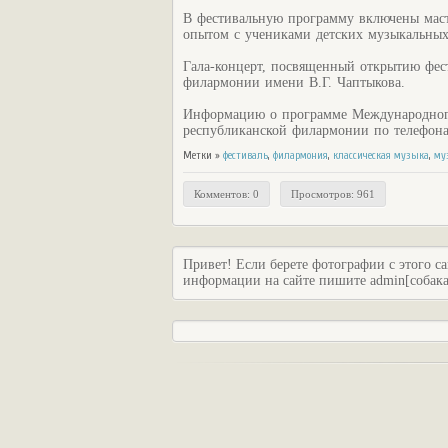
В фестивальную программу включены маст
опытом с учениками детских музыкальных
Гала-концерт, посвященный открытию фест
филармонии имени В.Г. Чаптыкова.
Информацию о программе Международного
республиканской филармонии по телефонам 
Метки »
фестиваль
,
филармония
,
классическая музыка
,
му
Комментов: 0
Просмотров: 961
Привет! Если берете фотографии с этого са
информации на сайте пишите admin[собака]c