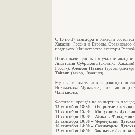
С
13 по 17 сентября
в Хакасии состоится
Хакасии, России и Европы. Организатор ф
поддержке Министерства культуры Респуб
В фестивале принимают участие молодые,
Анастасия Субракова
(скрипка, Хакасия
Россия),
Алексей Иванов
(труба, флюгерг
Zaitoun
(тенор, Франция).
Музыканты выступят в сопровождении сим
Инкижекова. Музыковед – и.о. министра 
Чаптыкова
.
Фестиваль пройдёт на концертных площад
13 сентября 18:30 – Открытие фестива
14 сентября 15:00 – Минусинск, Детск
14 сентября 19:00 – Абакан, Филармони
15 сентября 18:00 – Черёмушки, Детск
16 сентября 14:00 – Саяногорск, Детск
17 сентября 16:00 – Закрытие фестивал