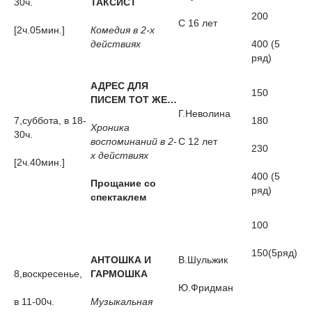
30ч.
ТАКСИСТ
200
С 16 лет
[2ч.05мин.]
Комедия в 2-х
действиях
400 (5
ряд)
АДРЕС ДЛЯ
150
ПИСЕМ ТОТ ЖЕ…
Г.Неволина
7,суббота, в 18-
180
Хроника
30ч.
воспоминаний в 2-
С 12 лет
230
х действиях
[2ч.40мин.]
400 (5
Прощание со
ряд)
спектаклем
100
150(5ряд)
АНТОШКА И
В.Шульжик
8,воскресенье,
ГАРМОШКА
Ю.Фридман
в 11-00ч.
Музыкальная