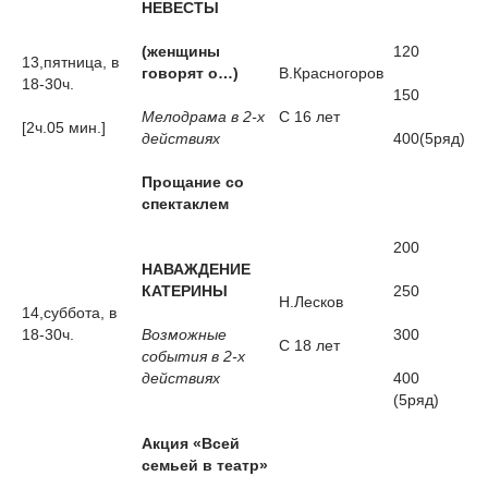
НЕВЕСТЫ
(женщины
120
13,пятница, в
говорят о…)
В.Красногоров
18-30ч.
150
Мелодрама в 2-х
С 16 лет
[2ч.05 мин.]
действиях
400(5ряд)
Прощание со
спектаклем
200
НАВАЖДЕНИЕ
КАТЕРИНЫ
250
Н.Лесков
14,суббота, в
18-30ч.
Возможные
300
С 18 лет
события в 2-х
действиях
400
(5ряд)
Акция «Всей
семьей в театр»