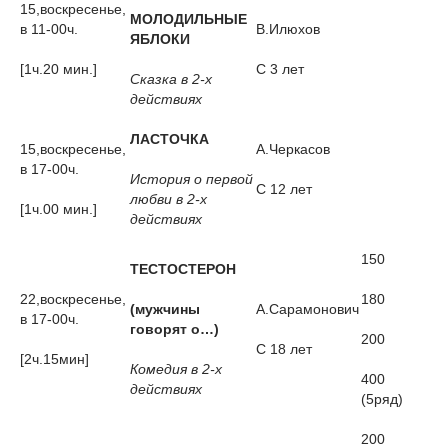
15,воскресенье,
МОЛОДИЛЬНЫЕ
в 11-00ч.
В.Илюхов
ЯБЛОКИ
[1ч.20 мин.]
С 3 лет
Сказка в 2-х
действиях
ЛАСТОЧКА
15,воскресенье,
А.Черкасов
в 17-00ч.
История о первой
С 12 лет
любви в 2-х
[1ч.00 мин.]
действиях
150
ТЕСТОСТЕРОН
22,воскресенье,
180
(мужчины
А.Сарамонович
в 17-00ч.
говорят о…)
200
С 18 лет
[2ч.15мин]
Комедия в 2-х
400
действиях
(5ряд)
200