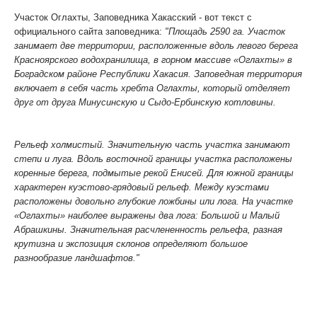
Участок Оглахты, Заповедника Хакасский - вот текст с
официального сайта заповедника:
"Площадь 2590 га. Участок
занимает две территории, расположенные вдоль левого берега
Красноярского водохранилища, в горном массиве «Оглахты» в
Боградском районе Республики Хакасия. Заповедная территория
включает в себя часть хребта Оглахты, который отделяет
друг от друга Минусинскую и Сыдо-Ербинскую котловины.
Рельеф холмистый. Значительную часть участка занимают
степи и луга. Вдоль восточной границы участка расположены
коренные берега, подмытые рекой Енисей. Для южной границы
характерен куэстово-грядовый рельеф. Между куэстами
расположены довольно глубокие ложбины или лога. На участке
«Оглахты» наиболее выражены два лога: Большой и Малый
Абрашкины. Значительная расчлененность рельефа, разная
крутизна и экспозиция склонов определяют большое
разнообразие ландшафтов."