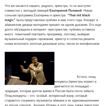
Что же касается нашего, родного, оркестра, то он выступит
совместно с молодой певицей
Екатериной Полевой
. Новая
сольная программа Екатерины и оркестра
“That old black
magic”
была представлена публике в мае этого года. Концерт в
абаканском дворце молодежи прошел на одном дыхании. Его еще
долго обсуждали в интернет- пространстве, публика оставила
много пожеланий повторить программу, поэтому, выбирая
музыкальный подарок горожанам, оркестр и солистка решили
снова исполнить золотые джазовые хиты, песни из кинофильмов.
Марш – парад оркестров
начнется в 12ч. Оркестры
прошествуют от ЗАГСа (ул.
Щетинкина) до Первомайской
площади, где и состоится
плац-концерт
.
Кстати, плац-
концерты (оркестры играют и
двигаются по площади) –
традиция, которая долгое время в России была почти забыта.
Плац-концерты – это особый, интересный жанр, который
стараются сохранить музыканты абакана и их единомышленники
из других городов. Андрею Штарку в этот день также предстоит