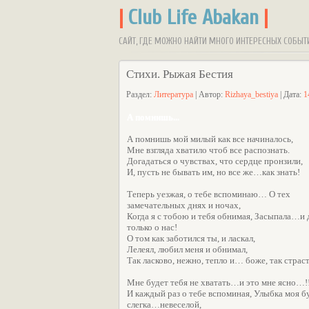
|
Club Life Abakan
|
САЙТ, ГДЕ МОЖНО НАЙТИ МНОГО ИНТЕРЕСНЫХ СОБЫТ
Стихи. Рыжая Бестия
Раздел:
Литература
| Автор:
Rizhaya_bestiya
| Дата:
1
А помнишь...
А помнишь мой милый как все начиналось,
Мне взгляда хватило чтоб все распознать.
Догадаться о чувствах, что сердце пронзили,
И, пусть не бывать им, но все же…как знать!
Теперь уезжая, о тебе вспоминаю… О тех
замечательных днях и ночах,
Когда я с тобою и тебя обнимая, Засыпала…и
только о нас!
О том как заботился ты, и ласкал,
Лелеял, любил меня и обнимал,
Так ласково, нежно, тепло и… боже, так стра
Мне будет тебя не хватать…и это мне ясно…!!
И каждый раз о тебе вспоминая, Улыбка моя б
слегка…невеселой,