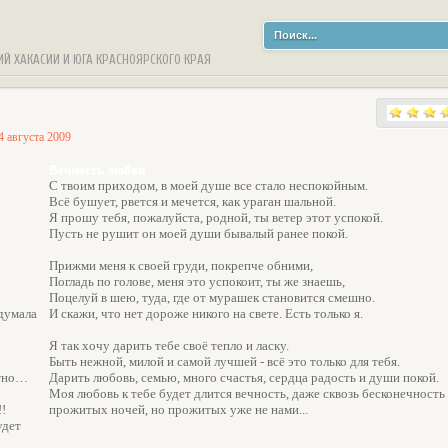
ИЙ ХАКАСИИ И ЮГА КРАСНОЯРСКОГО КРАЯ
4 августа 2009
Вечность любви
С твоим приходом, в моей душе все стало неспокойным.
Всё бушует, рвется и мечется, как ураган шальной.
Я прошу тебя, пожалуйста, родной, ты ветер этот успокой.
Пусть не рушит он моей души бывалый ранее покой.
Прижми меня к своей груди, покрепче обними,
Погладь по голове, меня это успокоит, ты же знаешь,
Поцелуй в шею, туда, где от мурашек становится смешно.
 думала
И скажи, что нет дороже никого на свете. Есть только я.
Я так хочу дарить тебе своё тепло и ласку.
Быть нежной, милой и самой лучшей - всё это только для тебя.
стно…
Дарить любовь, семью, много счастья, сердца радость и души покой.
Моя любовь к тебе будет длится вечность, даже сквозь бесконечность
!
прожитых ночей, но прожитых уже не нами...
удет