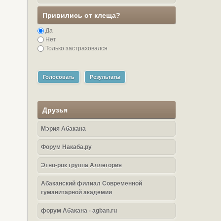
Привились от клеща?
Да
Нет
Только застраховался
Голосовать
Результаты
Друзья
Мэрия Абакана
Форум Накаба.ру
Этно-рок группа Аллегория
Абаканский филиал Современной
гуманитарной академии
форум Абакана - agban.ru