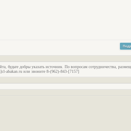
Подр
йта, будьте добры указать источник. По вопросам сотрудничества, разме
l-abakan.ru или звоните 8-(962)-843-[7157]