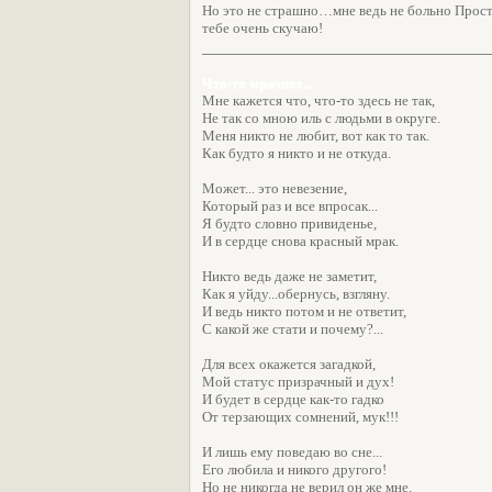
Но это не страшно…мне ведь не больно Прост
тебе очень скучаю!
_________________________________
Что-то мрачное...
Мне кажется что, что-то здесь не так,
Не так со мною иль с людьми в округе.
Меня никто не любит, вот как то так.
Как будто я никто и не откуда.
Может... это невезение,
Который раз и все впросак...
Я будто словно привиденье,
И в сердце снова красный мрак.
Никто ведь даже не заметит,
Как я уйду...обернусь, взгляну.
И ведь никто потом и не ответит,
С какой же стати и почему?...
Для всех окажется загадкой,
Мой статус призрачный и дух!
И будет в сердце как-то гадко
От терзающих сомнений, мук!!!
И лишь ему поведаю во сне...
Его любила и никого другого!
Но не никогда не верил он же мне.