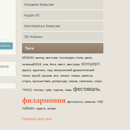
Аукцион Хакасии
Аудит 01
Автопортал Хакасии
3D-Абакан
обнее
Теги
абакан
,
,
,
,
,
,
выход
вьетнам
голландия
гонки
джаз
концерт
,
,
,
,
,
,
зеленый2019
зож
йога
квест
квеструм
щения
,
,
,
курага
курагино
лед
минусинский драматический
,
,
,
,
,
,
,
театр
музей
музыка
мчс
нячанг
опера
оркестр
,
,
,
,
,
,
отпуск
путешествие
репертуар
сказка
спектакль
спорт
фестиваль
театр
,
,
,
,
,
,
театры
тува
туризм
тыва
филармония
чир
,
,
,
фотоохота
хакасия
чайаан
,
,
чудеса
штарк
Показать все теги