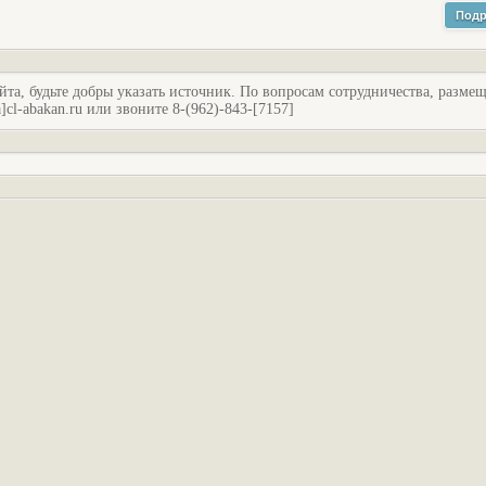
Подр
йта, будьте добры указать источник. По вопросам сотрудничества, разме
l-abakan.ru или звоните 8-(962)-843-[7157]