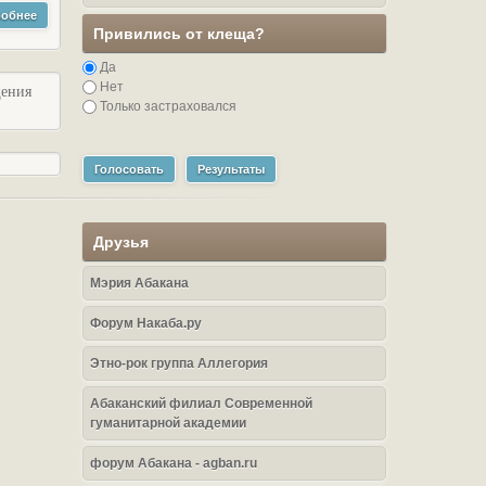
обнее
Привились от клеща?
Да
Нет
щения
Только застраховался
Голосовать
Результаты
Друзья
Мэрия Абакана
Форум Накаба.ру
Этно-рок группа Аллегория
Абаканский филиал Современной
гуманитарной академии
форум Абакана - agban.ru