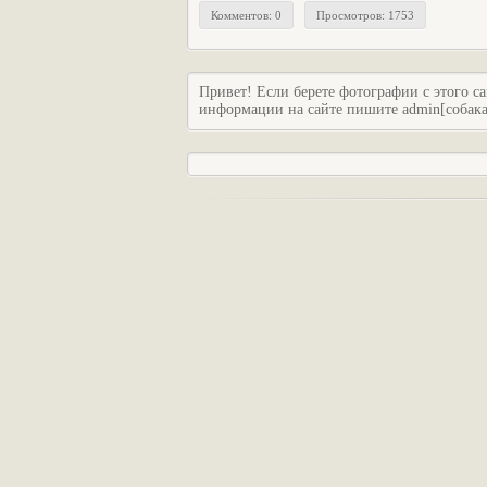
Комментов: 0
Просмотров: 1753
Привет! Если берете фотографии с этого са
информации на сайте пишите admin[собака]c