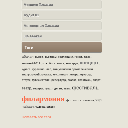
Аукцион Хакасии
Аудит 01
Автопортал Хакасии
3D-Абакан
Теги
абакан
,
,
,
,
,
,
выход
вьетнам
голландия
гонки
джаз
концерт
,
,
,
,
,
,
зеленый2019
зож
йога
квест
квеструм
,
,
,
курага
курагино
лед
минусинский драматический
,
,
,
,
,
,
,
театр
музей
музыка
мчс
нячанг
опера
оркестр
,
,
,
,
,
,
отпуск
путешествие
репертуар
сказка
спектакль
спорт
фестиваль
театр
,
,
,
,
,
,
театры
тува
туризм
тыва
филармония
чир
,
,
,
фотоохота
хакасия
чайаан
,
,
чудеса
штарк
Показать все теги