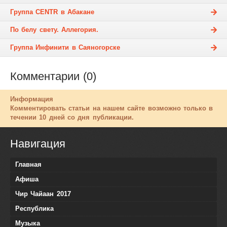
Группа CENTR в Абакане
По белу свету. Аллегория.
Группа Инфинити в Саяногорске
Комментарии (0)
Информация
Комментировать статьи на нашем сайте возможно только в
течении
10
дней со дня публикации.
Навигация
Главная
Афиша
Чир Чайаан 2017
Республика
Музыка