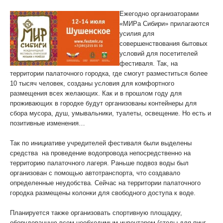
Палаточный лагерь стал комфортнее
Ежегодно организаторами
«МИРа Сибири» прилагаются
усилия для
совершенствования бытовых
условий для посетителей
фестиваля. Так, на
территории палаточного городка, где смогут разместиться более
10 тысяч человек, созданы условия для комфортного
размещения всех желающих. Как и в прошлом году для
проживающих в городке будут организованы контейнеры для
сбора мусора, душ, умывальники, туалеты, освещение. Но есть и
позитивные изменения…
Так по инициативе учредителей фестиваля были выделены
средства на проведение водопровода непосредственно на
территорию палаточного лагеря. Раньше подвоз воды был
организован с помощью автотранспорта, что создавало
определенные неудобства. Сейчас на территории палаточного
городка размещены колонки для свободного доступа к воде.
Планируется также организовать спортивную площадку,
оборудованную всем необходимым инвентарем (столы для пинг-