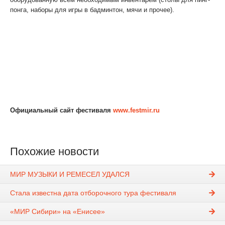
понга, наборы для игры в бадминтон, мячи и прочее).
Что касается стоимости одного палаточного места, то она
осталась прежней – 1000 рублей за все 3 фестивальных дня.
Хорошая новость для тех, кто любит планировать свой
отдых заранее: в июне стартует акция «место за полцены», в
рамках которой все желающие могут заранее приобрести
стикер на палаточное место за меньшую цену - 500 рублей.
Подробности по телефону: 8 (391) 211-82-62.
Официальный сайт фестиваля
www.festmir.ru
Похожие новости
МИР МУЗЫКИ И РЕМЕСЕЛ УДАЛСЯ
Стала известна дата отборочного тура фестиваля
«МИР Сибири» на «Енисее»