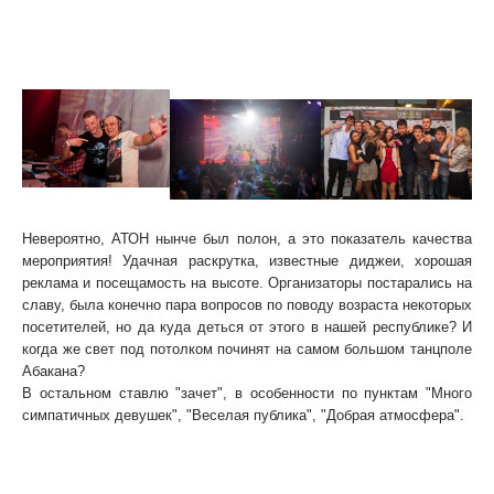
30.03.2012
Невероятно, АТОН нынче был полон, а это показатель качества
мероприятия! Удачная раскрутка, известные диджеи, хорошая
реклама и посещамость на высоте. Организаторы постарались на
славу, была конечно пара вопросов по поводу возраста некоторых
посетителей, но да куда деться от этого в нашей республике? И
когда же свет под потолком починят на самом большом танцполе
Абакана?
В остальном ставлю "зачет", в особенности по пунктам "Много
симпатичных девушек", "Веселая публика", "Добрая атмосфера".
Вердикт: очень и очень хорошая музыка, благодаря уровню
диджеев, да и фоток хватит на всех!