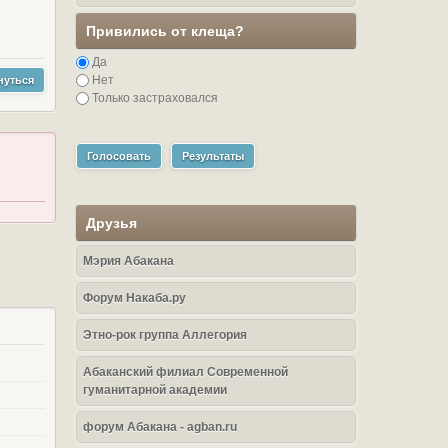
Привились от клеща?
Да
Нет
нуться
Только застраховался
Голосовать
Результаты
Друзья
Мэрия Абакана
Форум Накаба.ру
Этно-рок группа Аллегория
Абаканский филиал Современной
гуманитарной академии
форум Абакана - agban.ru