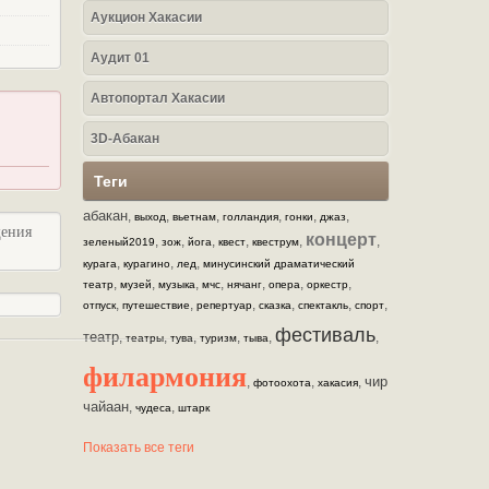
Аукцион Хакасии
Аудит 01
Автопортал Хакасии
3D-Абакан
Теги
абакан
,
,
,
,
,
,
выход
вьетнам
голландия
гонки
джаз
щения
концерт
,
,
,
,
,
,
зеленый2019
зож
йога
квест
квеструм
,
,
,
курага
курагино
лед
минусинский драматический
,
,
,
,
,
,
,
театр
музей
музыка
мчс
нячанг
опера
оркестр
,
,
,
,
,
,
отпуск
путешествие
репертуар
сказка
спектакль
спорт
фестиваль
театр
,
,
,
,
,
,
театры
тува
туризм
тыва
филармония
чир
,
,
,
фотоохота
хакасия
чайаан
,
,
чудеса
штарк
Показать все теги