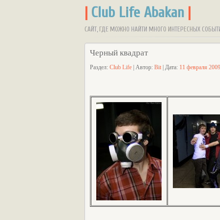
|
Club Life Abakan
|
САЙТ, ГДЕ МОЖНО НАЙТИ МНОГО ИНТЕРЕСНЫХ СОБЫТ
Черный квадрат
Раздел:
Club Life
| Автор:
Bit
| Дата:
11 февраля 200